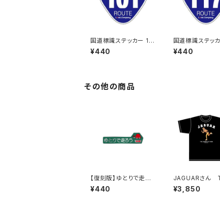
国道標識ステッカー 10
国道標識ステッカー
1号線
7号線
¥440
¥440
その他の商品
【復刻版】ゆとりで走ろ
JAGUARさん 
う秋田県（緑）：ステッカ
ツ（LEGEND-B）
¥440
¥3,850
ー