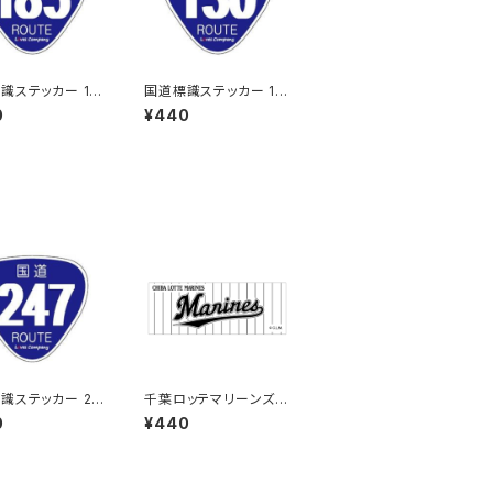
識ステッカー 18
国道標識ステッカー 13
0号線
0
¥440
識ステッカー 24
千葉ロッテマリーンズス
テッカー9
0
¥440