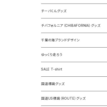
ステッカー
クリアファイル
ステッカー
バッグ
缶バッジ
Tシャツ
チーバくんグッズ
ステッカー大
缶バッジ32mm
Tシャツ
缶バッジ
ステッカー
エコバッグ
ステッカー
Tシャツ
チバフォルニア（CHIBAFORNIA）グッズ
選手ステッカー
缶バッジ54mm
キャップ
キーホルダー
缶バッジ
JAGUARさんコラボグッズ
缶バッジ
キャップ
Tシャツ
千葉の海ブランドデザイン
選手缶バッジ54mm
Tシャツ
トートバッグ
クリアファイル
キーホルダー
サコッシュ
クリアファイル
エコバッグ
キャップ
Tシャツ
ゆっくり走ろう
ステッカー
ランチバッグ
クリアファイル
ホテルキーホルダー
マスク
ステッカー
ステッカー
キャップ
Tシャツ
SALE T-shirt
エコバッグ
モーテルキーホルダー
エコバッグ
モーテルキーホルダー
ホテルキーホルダー
ステッカー
ステッカー
国道標識グッズ
トートバッグ
千葉ロッテマリーンズコラボ
ホテルキーホルダー
ホテルキーホルダー
ステッカー
国道US標識（ROUTE）グッズ