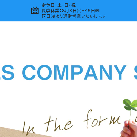
定休日：土・日・祝
夏季休業：8月8日㈯～16日㈰
17日㈪より通常営業いたいします