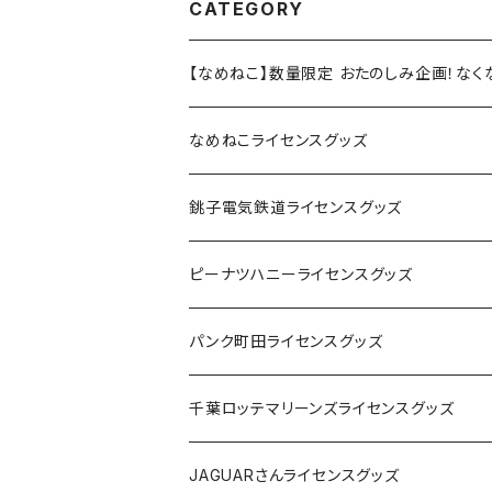
CATEGORY
【なめねこ】数量限定 おたのしみ企画！な
なめねこライセンスグッズ
Tシャツ
銚子電気鉄道ライセンスグッズ
キャップ
ステッカー
ピーナツハニーライセンスグッズ
ステッカー
缶バッジ
Tシャツ
パンク町田ライセンスグッズ
缶バッジ
アクリルキーホルダー
キャップ
Tシャツ
千葉ロッテマリーンズライセンスグッズ
ホテルキーホルダー
ホテルキーホルダー
バッグ
キャップ
ステッカー
JAGUARさんライセンスグッズ