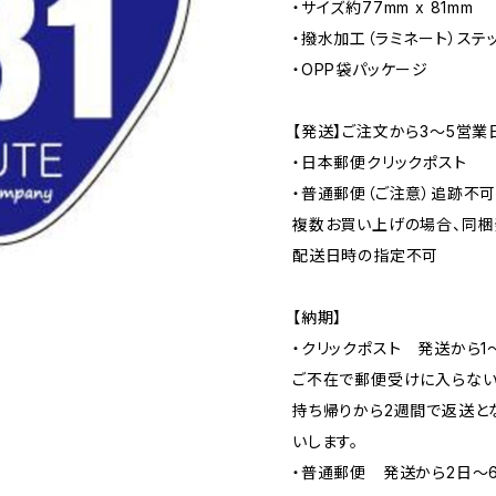
・サイズ約77mm x 81mm
・撥水加工（ラミネート）ステ
・OPP袋パッケージ
【発送】ご注文から3〜5営業
・日本郵便クリックポスト
・普通郵便（ご注意）追跡不
複数お買い上げの場合、同梱
配送日時の指定不可
【納期】
・クリックポスト 発送から1
ご不在で郵便受けに入らない
持ち帰りから2週間で返送と
いします。
・普通郵便 発送から2日〜