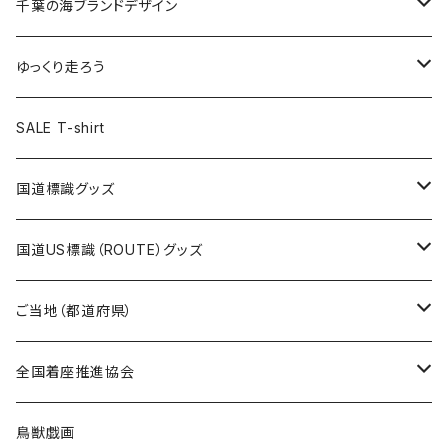
キャップ
キーホルダー
缶バッジ
JAGUARさんコラボグッズ
缶バッジ
キャップ
Tシャツ
千葉の海ブランドデザイン
選手缶バッジ54mm
Tシャツ
トートバッグ
クリアファイル
キーホルダー
サコッシュ
クリアファイル
エコバッグ
キャップ
Tシャツ
ゆっくり走ろう
ステッカー
ランチバッグ
クリアファイル
ホテルキーホルダー
マスク
ステッカー
ステッカー
キャップ
Tシャツ
SALE T-shirt
エコバッグ
モーテルキーホルダー
エコバッグ
モーテルキーホルダー
ホテルキーホルダー
ステッカー
ステッカー
国道標識グッズ
トートバッグ
千葉ロッテマリーンズコラボ
ホテルキーホルダー
ホテルキーホルダー
ステッカー
国道US標識（ROUTE）グッズ
国道0～99号線
トートバッグ
Tシャツ
ステッカー
ご当地（都道府県）
国道100～199号線
ROUTE 0～99号線
キャップ
Tシャツ
北海道
全国着座推進協会
国道200～299号線
ROUTE100～199号線
ROUTE 0～99号線
キャップ
青森県
ステッカー
鳥獣戯画