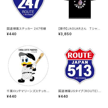
国道標識ステッカー 247号線
【新作】JAGUARさん Tシャツ
（HELLO JAGUAR）Black
¥440
¥3,850
千葉ロッテマリーンズステッカー
国道標識USタイプ（ROUTE）ス
8
テッカー 513号線
¥440
¥440