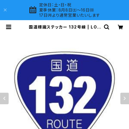
定休日：土・日・祝
夏季休業：8月8日㈯～16日㈰
17日㈪より通常営業いたいします
国道標識ステッカー 132号線 | LOV
ES COMPANY SHOP