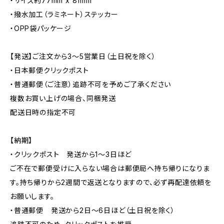
・サイズ約77mm x 81mm
・撥水加工（ラミネート）ステッカー
・OPP袋パッケージ
【発送】ご注文から3〜5営業日（土日祝を除く）
・日本郵便クリックポスト
・普通郵便（ご注意）追跡不可を予めご了承ください
複数お買い上げの場合、同梱発送
配送日時の指定不可
【納期】
・クリックポスト 発送から1〜3日ほど
ご不在で郵便受けに入らない場合は郵便局へ持ち帰りになりま
す。持ち帰りから2週間で返送となりますので、必ず再配達依頼を
お願いします。
・普通郵便 発送から2日〜6日ほど（土日祝を除く）