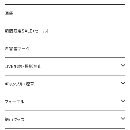
国道300～399号線
ROUTE200～299号線
ROUTE 100～199号線
ROUTE 0～99号線
岩手県
酒袋
国道400～499号線
ROUTE300～399号線
ROUTE 200～299号線
ROUTE 100～199号線
宮城県
期間限定SALE（セール）
国道500～599号線
ROUTE400～499号線
ROUTE 300～399号線
ROUTE 200～299号線
秋田県
障害者マーク
国道600～699号線
ROUTE500～599号線
ROUTE 400～499号線
ROUTE 300～399号線
Tシャツ
山形県
LIVE配信・撮影禁止
国道700～799号線
ROUTE600～699号線
ROUTE 500～599号線
ROUTE 400～499号線
ステッカー
福島県
LIVE配信禁止
ギャンブル・煙草
国道800～899号線
ROUTE700～799号線
ROUTE 600～699号線
ROUTE 500～599号線
茨城県
撮影禁止
ホテルキーホルダー
フューエル
国道900～1000号線
ROUTE800～899号線
ROUTE 700～799号線
ROUTE 600～699号線
栃木県
たばこ・禁煙ステッカー
ステッカー
鋸山グッズ
ROUTE900～1000号線
ROUTE 800～899号線
ROUTE 700～799号線