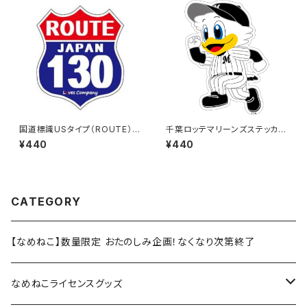
国道標識USタイプ（ROUTE）ス
千葉ロッテマリーンズステッカー
テッカー 130号線
14
¥440
¥440
CATEGORY
【なめねこ】数量限定 おたのしみ企画！なくなり次第終了
なめねこライセンスグッズ