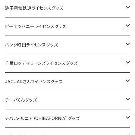
Tシャツ
銚子電気鉄道ライセンスグッズ
キャップ
ステッカー
ピーナツハニーライセンスグッズ
ステッカー
缶バッジ
Tシャツ
パンク町田ライセンスグッズ
缶バッジ
アクリルキーホルダー
キャップ
Tシャツ
千葉ロッテマリーンズライセンスグッズ
ホテルキーホルダー
ホテルキーホルダー
バッグ
キャップ
ステッカー
JAGUARさんライセンスグッズ
ステッカー
クリアファイル
ステッカー
バッグ
缶バッジ
Tシャツ
チーバくんグッズ
ステッカー大
缶バッジ32mm
Tシャツ
缶バッジ
ステッカー
エコバッグ
ステッカー
Tシャツ
チバフォルニア（CHIBAFORNIA）グッズ
選手ステッカー
缶バッジ54mm