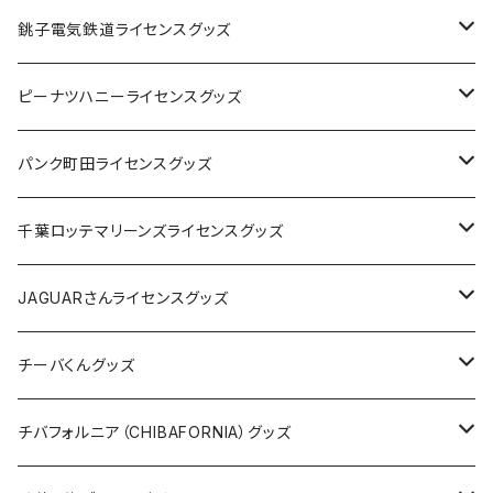
Tシャツ
銚子電気鉄道ライセンスグッズ
キャップ
ステッカー
ピーナツハニーライセンスグッズ
ステッカー
缶バッジ
Tシャツ
パンク町田ライセンスグッズ
缶バッジ
アクリルキーホルダー
キャップ
Tシャツ
千葉ロッテマリーンズライセンスグッズ
ホテルキーホルダー
ホテルキーホルダー
バッグ
キャップ
ステッカー
JAGUARさんライセンスグッズ
ステッカー
クリアファイル
ステッカー
バッグ
缶バッジ
Tシャツ
チーバくんグッズ
ステッカー大
缶バッジ32mm
Tシャツ
缶バッジ
ステッカー
エコバッグ
ステッカー
Tシャツ
チバフォルニア（CHIBAFORNIA）グッズ
選手ステッカー
缶バッジ54mm