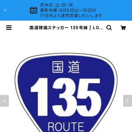
定休日：土・日・祝
夏季休業：8月8日㈯～16日㈰
17日㈪より通常営業いたいします
国道標識ステッカー 135号線 | LOV
ES COMPANY SHOP