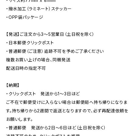
・サイズ約77mm x 81mm
・撥水加工（ラミネート）ステッカー
・OPP袋パッケージ
【発送】ご注文から3〜5営業日（土日祝を除く）
・日本郵便クリックポスト
・普通郵便（ご注意）追跡不可を予めご了承ください
複数お買い上げの場合、同梱発送
配送日時の指定不可
【納期】
・クリックポスト 発送から1〜3日ほど
ご不在で郵便受けに入らない場合は郵便局へ持ち帰りになりま
す。持ち帰りから2週間で返送となりますので、必ず再配達依頼を
お願いします。
・普通郵便 発送から2日〜6日ほど（土日祝を除く）