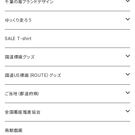
キャップ
キーホルダー
缶バッジ
JAGUARさんコラボグッズ
缶バッジ
キャップ
Tシャツ
千葉の海ブランドデザイン
選手缶バッジ54mm
Tシャツ
トートバッグ
クリアファイル
キーホルダー
サコッシュ
クリアファイル
エコバッグ
キャップ
Tシャツ
ゆっくり走ろう
ステッカー
ランチバッグ
クリアファイル
ホテルキーホルダー
マスク
ステッカー
ステッカー
キャップ
Tシャツ
SALE T-shirt
エコバッグ
モーテルキーホルダー
エコバッグ
モーテルキーホルダー
ホテルキーホルダー
ステッカー
ステッカー
国道標識グッズ
トートバッグ
千葉ロッテマリーンズコラボ
ホテルキーホルダー
ホテルキーホルダー
ステッカー
国道US標識（ROUTE）グッズ
国道0～99号線
トートバッグ
Tシャツ
ステッカー
ご当地（都道府県）
国道100～199号線
ROUTE 0～99号線
キャップ
Tシャツ
北海道
全国着座推進協会
国道200～299号線
ROUTE100～199号線
ROUTE 0～99号線
キャップ
青森県
ステッカー
鳥獣戯画