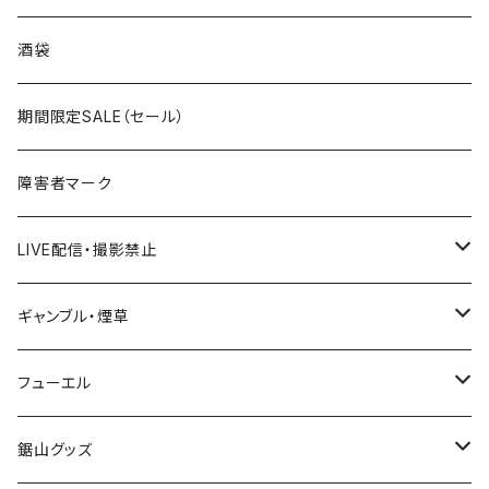
国道300～399号線
ROUTE200～299号線
ROUTE 100～199号線
ROUTE 0～99号線
岩手県
酒袋
国道400～499号線
ROUTE300～399号線
ROUTE 200～299号線
ROUTE 100～199号線
宮城県
期間限定SALE（セール）
国道500～599号線
ROUTE400～499号線
ROUTE 300～399号線
ROUTE 200～299号線
秋田県
障害者マーク
国道600～699号線
ROUTE500～599号線
ROUTE 400～499号線
ROUTE 300～399号線
Tシャツ
山形県
LIVE配信・撮影禁止
国道700～799号線
ROUTE600～699号線
ROUTE 500～599号線
ROUTE 400～499号線
ステッカー
福島県
LIVE配信禁止
ギャンブル・煙草
国道800～899号線
ROUTE700～799号線
ROUTE 600～699号線
ROUTE 500～599号線
茨城県
撮影禁止
ホテルキーホルダー
フューエル
国道900～1000号線
ROUTE800～899号線
ROUTE 700～799号線
ROUTE 600～699号線
栃木県
たばこ・禁煙ステッカー
ステッカー
鋸山グッズ
ROUTE900～1000号線
ROUTE 800～899号線
ROUTE 700～799号線