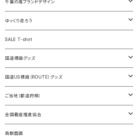
キャップ
キーホルダー
缶バッジ
JAGUARさんコラボグッズ
缶バッジ
キャップ
Tシャツ
千葉の海ブランドデザイン
選手缶バッジ54mm
Tシャツ
トートバッグ
クリアファイル
キーホルダー
サコッシュ
クリアファイル
エコバッグ
キャップ
Tシャツ
ゆっくり走ろう
ステッカー
ランチバッグ
クリアファイル
ホテルキーホルダー
マスク
ステッカー
ステッカー
キャップ
Tシャツ
SALE T-shirt
エコバッグ
モーテルキーホルダー
エコバッグ
モーテルキーホルダー
ホテルキーホルダー
ステッカー
ステッカー
国道標識グッズ
トートバッグ
千葉ロッテマリーンズコラボ
ホテルキーホルダー
ホテルキーホルダー
ステッカー
国道US標識（ROUTE）グッズ
国道0～99号線
トートバッグ
Tシャツ
ステッカー
ご当地（都道府県）
国道100～199号線
ROUTE 0～99号線
キャップ
Tシャツ
北海道
全国着座推進協会
国道200～299号線
ROUTE100～199号線
ROUTE 0～99号線
キャップ
青森県
ステッカー
鳥獣戯画