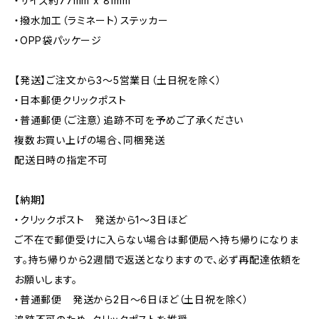
・サイズ約77mm x 81mm
・撥水加工（ラミネート）ステッカー
・OPP袋パッケージ
【発送】ご注文から3〜5営業日（土日祝を除く）
・日本郵便クリックポスト
・普通郵便（ご注意）追跡不可を予めご了承ください
複数お買い上げの場合、同梱発送
配送日時の指定不可
【納期】
・クリックポスト 発送から1〜3日ほど
ご不在で郵便受けに入らない場合は郵便局へ持ち帰りになりま
す。持ち帰りから2週間で返送となりますので、必ず再配達依頼を
お願いします。
・普通郵便 発送から2日〜6日ほど（土日祝を除く）