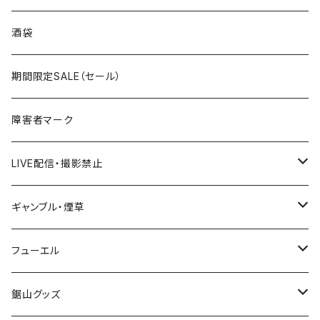
国道300～399号線
ROUTE200～299号線
ROUTE 100～199号線
ROUTE 0～99号線
岩手県
酒袋
国道400～499号線
ROUTE300～399号線
ROUTE 200～299号線
ROUTE 100～199号線
宮城県
期間限定SALE（セール）
国道500～599号線
ROUTE400～499号線
ROUTE 300～399号線
ROUTE 200～299号線
秋田県
障害者マーク
国道600～699号線
ROUTE500～599号線
ROUTE 400～499号線
ROUTE 300～399号線
Tシャツ
山形県
LIVE配信・撮影禁止
国道700～799号線
ROUTE600～699号線
ROUTE 500～599号線
ROUTE 400～499号線
ステッカー
福島県
LIVE配信禁止
ギャンブル・煙草
国道800～899号線
ROUTE700～799号線
ROUTE 600～699号線
ROUTE 500～599号線
茨城県
撮影禁止
ホテルキーホルダー
フューエル
国道900～1000号線
ROUTE800～899号線
ROUTE 700～799号線
ROUTE 600～699号線
栃木県
たばこ・禁煙ステッカー
ステッカー
鋸山グッズ
ROUTE900～1000号線
ROUTE 800～899号線
ROUTE 700～799号線