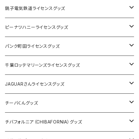
Tシャツ
銚子電気鉄道ライセンスグッズ
キャップ
ステッカー
ピーナツハニーライセンスグッズ
ステッカー
缶バッジ
Tシャツ
パンク町田ライセンスグッズ
缶バッジ
アクリルキーホルダー
キャップ
Tシャツ
千葉ロッテマリーンズライセンスグッズ
ホテルキーホルダー
ホテルキーホルダー
バッグ
キャップ
ステッカー
JAGUARさんライセンスグッズ
ステッカー
クリアファイル
ステッカー
バッグ
缶バッジ
Tシャツ
チーバくんグッズ
ステッカー大
缶バッジ32mm
Tシャツ
缶バッジ
ステッカー
エコバッグ
ステッカー
Tシャツ
チバフォルニア（CHIBAFORNIA）グッズ
選手ステッカー
缶バッジ54mm