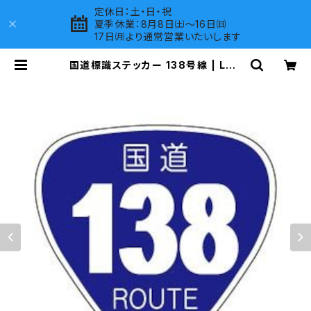
定休日：土・日・祝
夏季休業：8月8日㈯～16日㈰
17日㈪より通常営業いたいします
国道標識ステッカー 138号線 | LOV
ES COMPANY SHOP