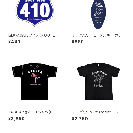
国道標識USタイプ（ROUTE）ス
チーバくん モーテルキーホル
テッカー 410号線
ダー design3
¥440
¥880
JAGUARさん Tシャツ（LEGE
チーバくん Surf Corst：Tシャ
ND-B）Black
ツ（Black）
¥3,850
¥2,750