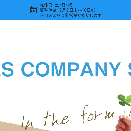
定休日：土・日・祝
夏季休業：8月8日㈯～16日㈰
17日㈪より通常営業いたいします