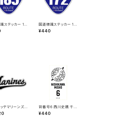
識ステッカー 18
国道標識ステッカー 17
2号線
0
¥440
ッテマリーンズス
背番号6 西川史礁 千葉
ー16（特大）
ロッテマリーンズ 選手
20
¥440
ステッカー（ホワイトB)