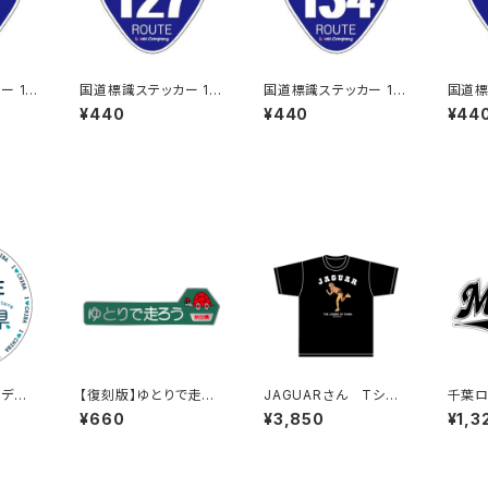
 11
国道標識ステッカー 12
国道標識ステッカー 13
国道標
7号線
4号線
5号線
¥440
¥440
¥44
ドデザ
【復刻版】ゆとりで走ろ
JAGUARさん Tシャ
千葉ロ
3
う秋田県（緑）：ステッカ
ツ（LEGEND-B）Black
テッカ
¥660
¥3,850
¥1,3
ー（大）