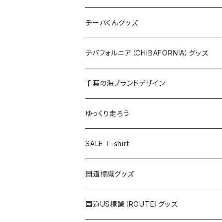
ステッカー
クリアファイル
ステッカー
バッグ
缶バッジ
Tシャツ
チーバくんグッズ
ステッカー大
缶バッジ32mm
Tシャツ
缶バッジ
ステッカー
エコバッグ
ステッカー
Tシャツ
チバフォルニア（CHIBAFORNIA）グッズ
選手ステッカー
缶バッジ54mm
キャップ
キーホルダー
缶バッジ
JAGUARさんコラボグッズ
缶バッジ
キャップ
Tシャツ
千葉の海ブランドデザイン
選手缶バッジ54mm
Tシャツ
トートバッグ
クリアファイル
キーホルダー
サコッシュ
クリアファイル
エコバッグ
キャップ
Tシャツ
ゆっくり走ろう
ステッカー
ランチバッグ
クリアファイル
ホテルキーホルダー
マスク
ステッカー
ステッカー
キャップ
Tシャツ
SALE T-shirt
エコバッグ
モーテルキーホルダー
エコバッグ
モーテルキーホルダー
ホテルキーホルダー
ステッカー
ステッカー
国道標識グッズ
トートバッグ
千葉ロッテマリーンズコラボ
ホテルキーホルダー
ホテルキーホルダー
ステッカー
国道US標識（ROUTE）グッズ