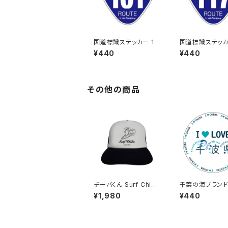
国道標識ステッカー 10
国道標識ステッカー
1号線
7号線
¥440
¥440
その他の商品
チーバくん Surf Chib
千葉の海ブラン
a：メッシュキャップ（Bホ
イン：ステッカー
¥1,980
¥440
ワイト）