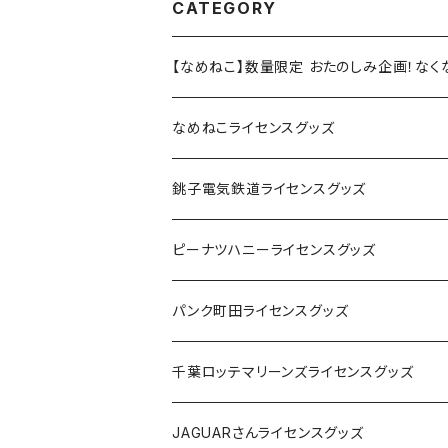
CATEGORY
【なめねこ】数量限定 おたのしみ企画！な
なめねこライセンスグッズ
Tシャツ
銚子電気鉄道ライセンスグッズ
キャップ
ステッカー
ピーナツハニーライセンスグッズ
ステッカー
缶バッジ
Tシャツ
パンク町田ライセンスグッズ
缶バッジ
アクリルキーホルダー
キャップ
Tシャツ
千葉ロッテマリーンズライセンスグッズ
ホテルキーホルダー
ホテルキーホルダー
バッグ
キャップ
ステッカー
JAGUARさんライセンスグッズ