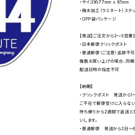
・サイズ約77mm x 81mm
・撥水加工（ラミネート）ステ
・OPP袋パッケージ
【発送】ご注文から3〜5営業
・日本郵便クリックポスト
・普通郵便（ご注意）追跡不
複数お買い上げの場合、同梱
配送日時の指定不可
【納期】
・クリックポスト 発送から1
ご不在で郵便受けに入らない
持ち帰りから2週間で返送と
いします。
・普通郵便 発送から2日〜