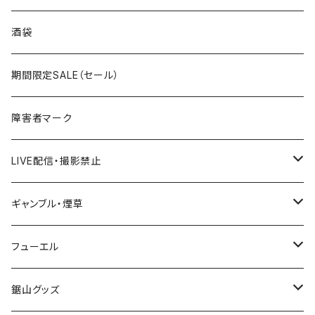
国道300～399号線
ROUTE200～299号線
ROUTE 100～199号線
ROUTE 0～99号線
岩手県
酒袋
国道400～499号線
ROUTE300～399号線
ROUTE 200～299号線
ROUTE 100～199号線
宮城県
期間限定SALE（セール）
国道500～599号線
ROUTE400～499号線
ROUTE 300～399号線
ROUTE 200～299号線
秋田県
障害者マーク
国道600～699号線
ROUTE500～599号線
ROUTE 400～499号線
ROUTE 300～399号線
Tシャツ
山形県
LIVE配信・撮影禁止
国道700～799号線
ROUTE600～699号線
ROUTE 500～599号線
ROUTE 400～499号線
ステッカー
福島県
LIVE配信禁止
ギャンブル・煙草
国道800～899号線
ROUTE700～799号線
ROUTE 600～699号線
ROUTE 500～599号線
茨城県
撮影禁止
ホテルキーホルダー
フューエル
国道900～1000号線
ROUTE800～899号線
ROUTE 700～799号線
ROUTE 600～699号線
栃木県
たばこ・禁煙ステッカー
ステッカー
鋸山グッズ
ROUTE900～1000号線
ROUTE 800～899号線
ROUTE 700～799号線