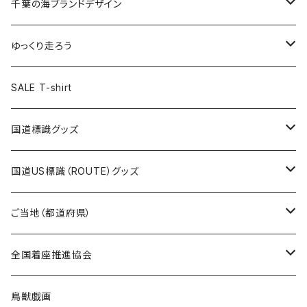
キャップ
キーホルダー
缶バッジ
JAGUARさんコラボグッズ
缶バッジ
キャップ
Tシャツ
千葉の海ブランドデザイン
選手缶バッジ54mm
Tシャツ
トートバッグ
クリアファイル
キーホルダー
サコッシュ
クリアファイル
エコバッグ
キャップ
Tシャツ
ゆっくり走ろう
ステッカー
ランチバッグ
クリアファイル
ホテルキーホルダー
マスク
ステッカー
ステッカー
キャップ
Tシャツ
SALE T-shirt
エコバッグ
モーテルキーホルダー
エコバッグ
モーテルキーホルダー
ホテルキーホルダー
ステッカー
ステッカー
国道標識グッズ
トートバッグ
千葉ロッテマリーンズコラボ
ホテルキーホルダー
ホテルキーホルダー
ステッカー
国道US標識（ROUTE）グッズ
国道0～99号線
トートバッグ
Tシャツ
ステッカー
ご当地（都道府県）
国道100～199号線
ROUTE 0～99号線
キャップ
Tシャツ
北海道
全国着座推進協会
国道200～299号線
ROUTE100～199号線
ROUTE 0～99号線
キャップ
青森県
ステッカー
鳥獣戯画