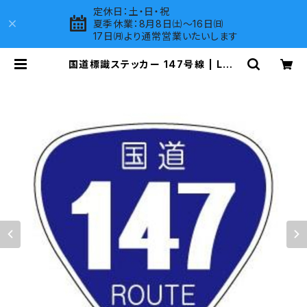
定休日：土・日・祝
夏季休業：8月8日㈯～16日㈰
17日㈪より通常営業いたいします
国道標識ステッカー 147号線 | LOV
ES COMPANY SHOP