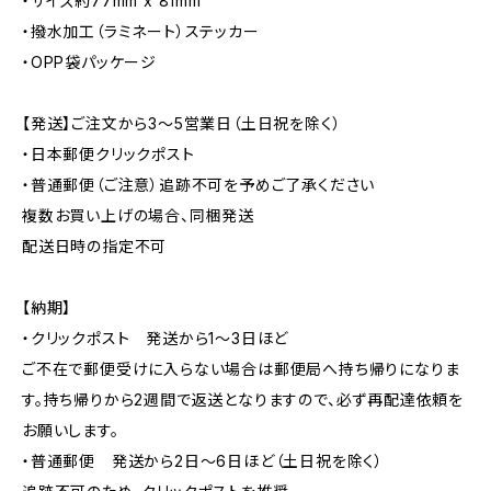
・サイズ約77mm x 81mm
・撥水加工（ラミネート）ステッカー
・OPP袋パッケージ
【発送】ご注文から3〜5営業日（土日祝を除く）
・日本郵便クリックポスト
・普通郵便（ご注意）追跡不可を予めご了承ください
複数お買い上げの場合、同梱発送
配送日時の指定不可
【納期】
・クリックポスト 発送から1〜3日ほど
ご不在で郵便受けに入らない場合は郵便局へ持ち帰りになりま
す。持ち帰りから2週間で返送となりますので、必ず再配達依頼を
お願いします。
・普通郵便 発送から2日〜6日ほど（土日祝を除く）