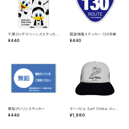
千葉ロッテマリーンズステッカー
国道標識ステッカー 130号線
11
¥440
¥440
無鉛ガソリンステッカー
チーバくん Surf Chiba：メッシ
ュキャップ（Bホワイト）
¥440
¥1,980