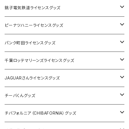
Tシャツ
銚子電気鉄道ライセンスグッズ
キャップ
ステッカー
ピーナツハニーライセンスグッズ
ステッカー
缶バッジ
Tシャツ
パンク町田ライセンスグッズ
缶バッジ
アクリルキーホルダー
キャップ
Tシャツ
千葉ロッテマリーンズライセンスグッズ
ホテルキーホルダー
ホテルキーホルダー
バッグ
キャップ
ステッカー
JAGUARさんライセンスグッズ
ステッカー
クリアファイル
ステッカー
バッグ
缶バッジ
Tシャツ
チーバくんグッズ
ステッカー大
缶バッジ32mm
Tシャツ
缶バッジ
ステッカー
エコバッグ
ステッカー
Tシャツ
チバフォルニア（CHIBAFORNIA）グッズ
選手ステッカー
缶バッジ54mm