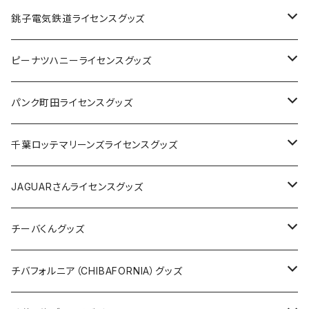
Tシャツ
銚子電気鉄道ライセンスグッズ
キャップ
ステッカー
ピーナツハニーライセンスグッズ
ステッカー
缶バッジ
Tシャツ
パンク町田ライセンスグッズ
缶バッジ
アクリルキーホルダー
キャップ
Tシャツ
千葉ロッテマリーンズライセンスグッズ
ホテルキーホルダー
ホテルキーホルダー
バッグ
キャップ
ステッカー
JAGUARさんライセンスグッズ
ステッカー
クリアファイル
ステッカー
バッグ
缶バッジ
Tシャツ
チーバくんグッズ
ステッカー大
缶バッジ32mm
Tシャツ
缶バッジ
ステッカー
エコバッグ
ステッカー
Tシャツ
チバフォルニア（CHIBAFORNIA）グッズ
選手ステッカー
缶バッジ54mm