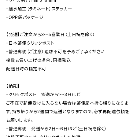
・サイズ約77mm x 81mm
・撥水加工（ラミネート）ステッカー
・OPP袋パッケージ
【発送】ご注文から3〜5営業日（土日祝を除く）
・日本郵便クリックポスト
・普通郵便（ご注意）追跡不可を予めご了承ください
複数お買い上げの場合、同梱発送
配送日時の指定不可
【納期】
・クリックポスト 発送から1〜3日ほど
ご不在で郵便受けに入らない場合は郵便局へ持ち帰りになりま
す。持ち帰りから2週間で返送となりますので、必ず再配達依頼を
お願いします。
・普通郵便 発送から2日〜6日ほど（土日祝を除く）