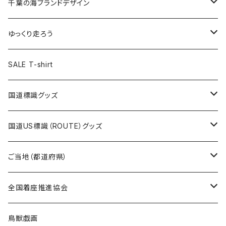
キャップ
キーホルダー
缶バッジ
JAGUARさんコラボグッズ
缶バッジ
キャップ
Tシャツ
千葉の海ブランドデザイン
選手缶バッジ54mm
Tシャツ
トートバッグ
クリアファイル
キーホルダー
サコッシュ
クリアファイル
エコバッグ
キャップ
Tシャツ
ゆっくり走ろう
ステッカー
ランチバッグ
クリアファイル
ホテルキーホルダー
マスク
ステッカー
ステッカー
キャップ
Tシャツ
SALE T-shirt
エコバッグ
モーテルキーホルダー
エコバッグ
モーテルキーホルダー
ホテルキーホルダー
ステッカー
ステッカー
国道標識グッズ
トートバッグ
千葉ロッテマリーンズコラボ
ホテルキーホルダー
ホテルキーホルダー
ステッカー
国道US標識（ROUTE）グッズ
国道0～99号線
トートバッグ
Tシャツ
ステッカー
ご当地（都道府県）
国道100～199号線
ROUTE 0～99号線
キャップ
Tシャツ
北海道
全国着座推進協会
国道200～299号線
ROUTE100～199号線
ROUTE 0～99号線
キャップ
青森県
ステッカー
鳥獣戯画