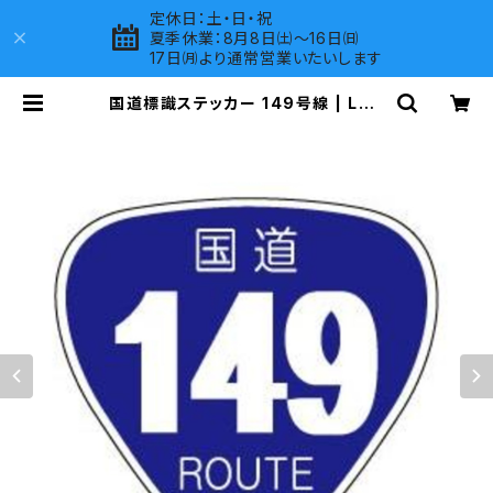
定休日：土・日・祝
夏季休業：8月8日㈯～16日㈰
17日㈪より通常営業いたいします
国道標識ステッカー 149号線 | LOV
ES COMPANY SHOP