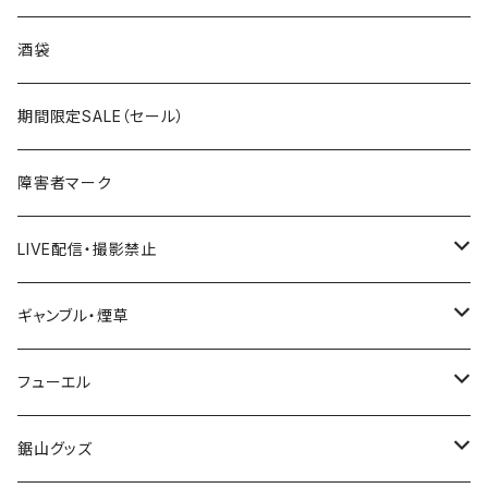
国道300～399号線
ROUTE200～299号線
ROUTE 100～199号線
ROUTE 0～99号線
岩手県
酒袋
国道400～499号線
ROUTE300～399号線
ROUTE 200～299号線
ROUTE 100～199号線
宮城県
期間限定SALE（セール）
国道500～599号線
ROUTE400～499号線
ROUTE 300～399号線
ROUTE 200～299号線
秋田県
障害者マーク
国道600～699号線
ROUTE500～599号線
ROUTE 400～499号線
ROUTE 300～399号線
Tシャツ
山形県
LIVE配信・撮影禁止
国道700～799号線
ROUTE600～699号線
ROUTE 500～599号線
ROUTE 400～499号線
ステッカー
福島県
LIVE配信禁止
ギャンブル・煙草
国道800～899号線
ROUTE700～799号線
ROUTE 600～699号線
ROUTE 500～599号線
茨城県
撮影禁止
ホテルキーホルダー
フューエル
国道900～1000号線
ROUTE800～899号線
ROUTE 700～799号線
ROUTE 600～699号線
栃木県
たばこ・禁煙ステッカー
ステッカー
鋸山グッズ
ROUTE900～1000号線
ROUTE 800～899号線
ROUTE 700～799号線