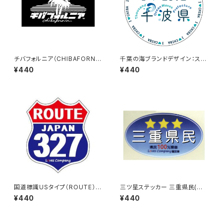
チバフォルニア（CHIBAFORNI
千葉の海ブランドデザイン：ステ
A）ステッカーB（Black）
ッカー3
¥440
¥440
国道標識USタイプ（ROUTE）ス
三ツ星ステッカー 三重県民(ブ
テッカー 327号線
ルー)
¥440
¥440