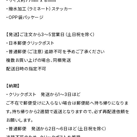
・サイズ約77mm x 81mm
・撥水加工（ラミネート）ステッカー
・OPP袋パッケージ
【発送】ご注文から3〜5営業日（土日祝を除く）
・日本郵便クリックポスト
・普通郵便（ご注意）追跡不可を予めご了承ください
複数お買い上げの場合、同梱発送
配送日時の指定不可
【納期】
・クリックポスト 発送から1〜3日ほど
ご不在で郵便受けに入らない場合は郵便局へ持ち帰りになりま
す。持ち帰りから2週間で返送となりますので、必ず再配達依頼を
お願いします。
・普通郵便 発送から2日〜6日ほど（土日祝を除く）