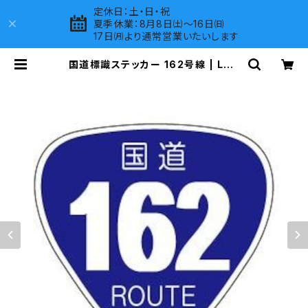
定休日：土・日・祝
夏季休業：8月8日㈯～16日㈰
17日㈪より通常営業いたいします
国道標識ステッカー 162号線 | LOV
ES COMPANY SHOP