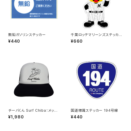
無鉛ガソリンステッカー
千葉ロッテマリーンズステッカー
13（大）
¥440
¥660
チーバくん Surf Chiba：メッシ
国道標識ステッカー 194号線
ュキャップ（Bホワイト）
¥1,980
¥440