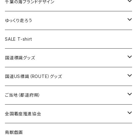
キャップ
キーホルダー
缶バッジ
JAGUARさんコラボグッズ
缶バッジ
キャップ
Tシャツ
千葉の海ブランドデザイン
選手缶バッジ54mm
Tシャツ
トートバッグ
クリアファイル
キーホルダー
サコッシュ
クリアファイル
エコバッグ
キャップ
Tシャツ
ゆっくり走ろう
ステッカー
ランチバッグ
クリアファイル
ホテルキーホルダー
マスク
ステッカー
ステッカー
キャップ
Tシャツ
SALE T-shirt
エコバッグ
モーテルキーホルダー
エコバッグ
モーテルキーホルダー
ホテルキーホルダー
ステッカー
ステッカー
国道標識グッズ
トートバッグ
千葉ロッテマリーンズコラボ
ホテルキーホルダー
ホテルキーホルダー
ステッカー
国道US標識（ROUTE）グッズ
国道0～99号線
トートバッグ
Tシャツ
ステッカー
ご当地（都道府県）
国道100～199号線
ROUTE 0～99号線
キャップ
Tシャツ
北海道
全国着座推進協会
国道200～299号線
ROUTE100～199号線
ROUTE 0～99号線
キャップ
青森県
ステッカー
鳥獣戯画