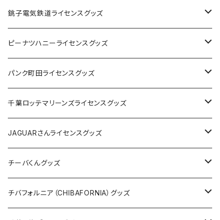
Tシャツ
銚子電気鉄道ライセンスグッズ
キャップ
ステッカー
ピーナツハニーライセンスグッズ
ステッカー
缶バッジ
Tシャツ
パンク町田ライセンスグッズ
缶バッジ
アクリルキーホルダー
キャップ
Tシャツ
千葉ロッテマリーンズライセンスグッズ
ホテルキーホルダー
ホテルキーホルダー
バッグ
キャップ
ステッカー
JAGUARさんライセンスグッズ
ステッカー
クリアファイル
ステッカー
バッグ
缶バッジ
Tシャツ
チーバくんグッズ
ステッカー大
缶バッジ32mm
Tシャツ
缶バッジ
ステッカー
エコバッグ
ステッカー
Tシャツ
チバフォルニア（CHIBAFORNIA）グッズ
選手ステッカー
缶バッジ54mm