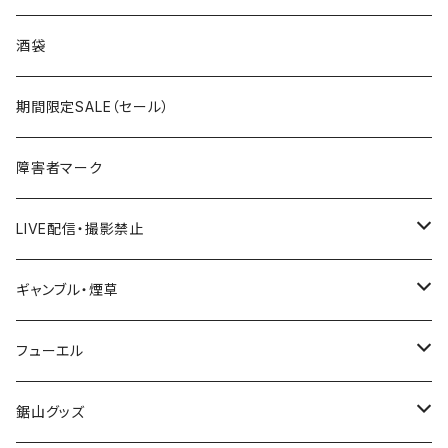
国道300～399号線
ROUTE200～299号線
ROUTE 100～199号線
ROUTE 0～99号線
岩手県
酒袋
国道400～499号線
ROUTE300～399号線
ROUTE 200～299号線
ROUTE 100～199号線
宮城県
期間限定SALE（セール）
国道500～599号線
ROUTE400～499号線
ROUTE 300～399号線
ROUTE 200～299号線
秋田県
障害者マーク
国道600～699号線
ROUTE500～599号線
ROUTE 400～499号線
ROUTE 300～399号線
Tシャツ
山形県
LIVE配信・撮影禁止
国道700～799号線
ROUTE600～699号線
ROUTE 500～599号線
ROUTE 400～499号線
ステッカー
福島県
LIVE配信禁止
ギャンブル・煙草
国道800～899号線
ROUTE700～799号線
ROUTE 600～699号線
ROUTE 500～599号線
茨城県
撮影禁止
ホテルキーホルダー
フューエル
国道900～1000号線
ROUTE800～899号線
ROUTE 700～799号線
ROUTE 600～699号線
栃木県
たばこ・禁煙ステッカー
ステッカー
鋸山グッズ
ROUTE900～1000号線
ROUTE 800～899号線
ROUTE 700～799号線