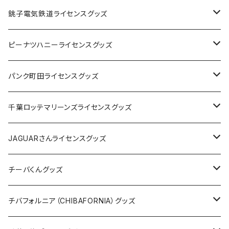
Tシャツ
銚子電気鉄道ライセンスグッズ
キャップ
ステッカー
ピーナツハニーライセンスグッズ
ステッカー
缶バッジ
Tシャツ
パンク町田ライセンスグッズ
缶バッジ
アクリルキーホルダー
キャップ
Tシャツ
千葉ロッテマリーンズライセンスグッズ
ホテルキーホルダー
ホテルキーホルダー
バッグ
キャップ
ステッカー
JAGUARさんライセンスグッズ
ステッカー
クリアファイル
ステッカー
バッグ
缶バッジ
Tシャツ
チーバくんグッズ
ステッカー大
缶バッジ32mm
Tシャツ
缶バッジ
ステッカー
エコバッグ
ステッカー
Tシャツ
チバフォルニア（CHIBAFORNIA）グッズ
選手ステッカー
缶バッジ54mm