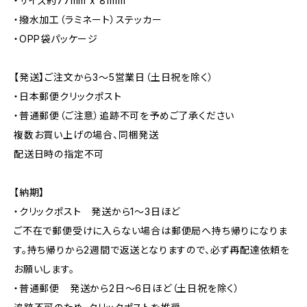
・サイズ約77mm x 81mm
・撥水加工（ラミネート）ステッカー
・OPP袋パッケージ
【発送】ご注文から3〜5営業日（土日祝を除く）
・日本郵便クリックポスト
・普通郵便（ご注意）追跡不可を予めご了承ください
複数お買い上げの場合、同梱発送
配送日時の指定不可
【納期】
・クリックポスト 発送から1〜3日ほど
ご不在で郵便受けに入らない場合は郵便局へ持ち帰りになりま
す。持ち帰りから2週間で返送となりますので、必ず再配達依頼を
お願いします。
・普通郵便 発送から2日〜6日ほど（土日祝を除く）