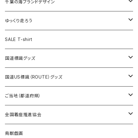
キャップ
キーホルダー
缶バッジ
JAGUARさんコラボグッズ
缶バッジ
キャップ
Tシャツ
千葉の海ブランドデザイン
選手缶バッジ54mm
Tシャツ
トートバッグ
クリアファイル
キーホルダー
サコッシュ
クリアファイル
エコバッグ
キャップ
Tシャツ
ゆっくり走ろう
ステッカー
ランチバッグ
クリアファイル
ホテルキーホルダー
マスク
ステッカー
ステッカー
キャップ
Tシャツ
SALE T-shirt
エコバッグ
モーテルキーホルダー
エコバッグ
モーテルキーホルダー
ホテルキーホルダー
ステッカー
ステッカー
国道標識グッズ
トートバッグ
千葉ロッテマリーンズコラボ
ホテルキーホルダー
ホテルキーホルダー
ステッカー
国道US標識（ROUTE）グッズ
国道0～99号線
トートバッグ
Tシャツ
ステッカー
ご当地（都道府県）
国道100～199号線
ROUTE 0～99号線
キャップ
Tシャツ
北海道
全国着座推進協会
国道200～299号線
ROUTE100～199号線
ROUTE 0～99号線
キャップ
青森県
ステッカー
鳥獣戯画