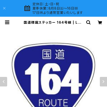
定休日：土・日・祝
夏季休業：8月8日㈯～16日㈰
17日㈪より通常営業いたいします
国道標識ステッカー 164号線 | LOV
ES COMPANY SHOP