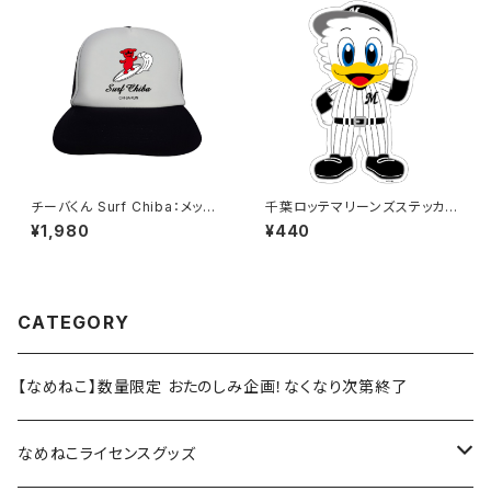
チーバくん Surf Chiba：メッシ
千葉ロッテマリーンズステッカー
ュキャップ（Aホワイト）
13
¥1,980
¥440
CATEGORY
【なめねこ】数量限定 おたのしみ企画！なくなり次第終了
なめねこライセンスグッズ