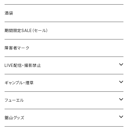
国道300～399号線
ROUTE200～299号線
ROUTE 100～199号線
ROUTE 0～99号線
岩手県
酒袋
国道400～499号線
ROUTE300～399号線
ROUTE 200～299号線
ROUTE 100～199号線
宮城県
期間限定SALE（セール）
国道500～599号線
ROUTE400～499号線
ROUTE 300～399号線
ROUTE 200～299号線
秋田県
障害者マーク
国道600～699号線
ROUTE500～599号線
ROUTE 400～499号線
ROUTE 300～399号線
Tシャツ
山形県
LIVE配信・撮影禁止
国道700～799号線
ROUTE600～699号線
ROUTE 500～599号線
ROUTE 400～499号線
ステッカー
福島県
LIVE配信禁止
ギャンブル・煙草
国道800～899号線
ROUTE700～799号線
ROUTE 600～699号線
ROUTE 500～599号線
茨城県
撮影禁止
ホテルキーホルダー
フューエル
国道900～1000号線
ROUTE800～899号線
ROUTE 700～799号線
ROUTE 600～699号線
栃木県
たばこ・禁煙ステッカー
ステッカー
鋸山グッズ
ROUTE900～1000号線
ROUTE 800～899号線
ROUTE 700～799号線