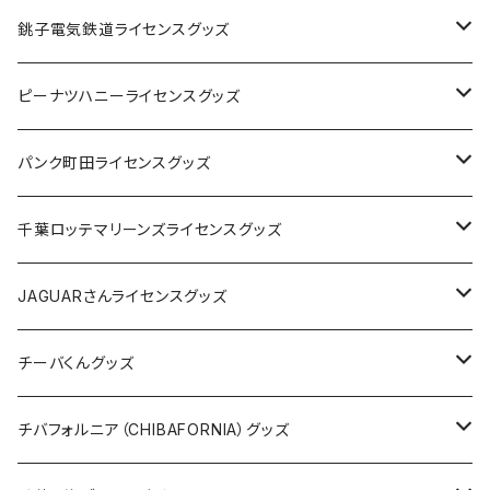
Tシャツ
銚子電気鉄道ライセンスグッズ
キャップ
ステッカー
ピーナツハニーライセンスグッズ
ステッカー
缶バッジ
Tシャツ
パンク町田ライセンスグッズ
缶バッジ
アクリルキーホルダー
キャップ
Tシャツ
千葉ロッテマリーンズライセンスグッズ
ホテルキーホルダー
ホテルキーホルダー
バッグ
キャップ
ステッカー
JAGUARさんライセンスグッズ
ステッカー
クリアファイル
ステッカー
バッグ
缶バッジ
Tシャツ
チーバくんグッズ
ステッカー大
缶バッジ32mm
Tシャツ
缶バッジ
ステッカー
エコバッグ
ステッカー
Tシャツ
チバフォルニア（CHIBAFORNIA）グッズ
選手ステッカー
缶バッジ54mm