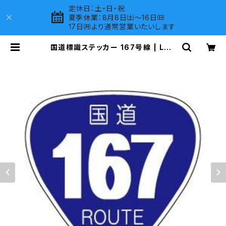
定休日：土・日・祝
夏季休業：8月8日㈯～16日㈰
17日㈪より通常営業いたいします
国道標識ステッカー 167号線 | LOV
ES COMPANY SHOP