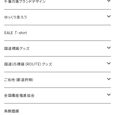
キャップ
キーホルダー
缶バッジ
JAGUARさんコラボグッズ
缶バッジ
キャップ
Tシャツ
千葉の海ブランドデザイン
選手缶バッジ54mm
Tシャツ
トートバッグ
クリアファイル
キーホルダー
サコッシュ
クリアファイル
エコバッグ
キャップ
Tシャツ
ゆっくり走ろう
ステッカー
ランチバッグ
クリアファイル
ホテルキーホルダー
マスク
ステッカー
ステッカー
キャップ
Tシャツ
SALE T-shirt
エコバッグ
モーテルキーホルダー
エコバッグ
モーテルキーホルダー
ホテルキーホルダー
ステッカー
ステッカー
国道標識グッズ
トートバッグ
千葉ロッテマリーンズコラボ
ホテルキーホルダー
ホテルキーホルダー
ステッカー
国道US標識（ROUTE）グッズ
国道0～99号線
トートバッグ
Tシャツ
ステッカー
ご当地（都道府県）
国道100～199号線
ROUTE 0～99号線
キャップ
Tシャツ
北海道
全国着座推進協会
国道200～299号線
ROUTE100～199号線
ROUTE 0～99号線
キャップ
青森県
ステッカー
鳥獣戯画