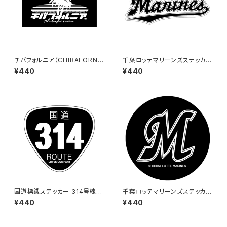
チバフォルニア（CHIBAFORNI
千葉ロッテマリーンズステッカー
A）ステッカーB（Black）
16
¥440
¥440
国道標識ステッカー 314号線
千葉ロッテマリーンズステッカー
（ブラック）
6
¥440
¥440