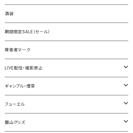
国道300～399号線
ROUTE200～299号線
ROUTE 100～199号線
ROUTE 0～99号線
岩手県
酒袋
国道400～499号線
ROUTE300～399号線
ROUTE 200～299号線
ROUTE 100～199号線
宮城県
期間限定SALE（セール）
国道500～599号線
ROUTE400～499号線
ROUTE 300～399号線
ROUTE 200～299号線
秋田県
障害者マーク
国道600～699号線
ROUTE500～599号線
ROUTE 400～499号線
ROUTE 300～399号線
Tシャツ
山形県
LIVE配信・撮影禁止
国道700～799号線
ROUTE600～699号線
ROUTE 500～599号線
ROUTE 400～499号線
ステッカー
福島県
LIVE配信禁止
ギャンブル・煙草
国道800～899号線
ROUTE700～799号線
ROUTE 600～699号線
ROUTE 500～599号線
茨城県
撮影禁止
ホテルキーホルダー
フューエル
国道900～1000号線
ROUTE800～899号線
ROUTE 700～799号線
ROUTE 600～699号線
栃木県
たばこ・禁煙ステッカー
ステッカー
鋸山グッズ
ROUTE900～1000号線
ROUTE 800～899号線
ROUTE 700～799号線