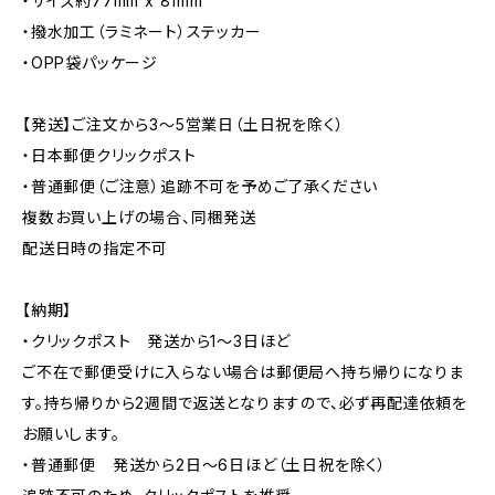
・サイズ約77mm x 81mm
・撥水加工（ラミネート）ステッカー
・OPP袋パッケージ
【発送】ご注文から3〜5営業日（土日祝を除く）
・日本郵便クリックポスト
・普通郵便（ご注意）追跡不可を予めご了承ください
複数お買い上げの場合、同梱発送
配送日時の指定不可
【納期】
・クリックポスト 発送から1〜3日ほど
ご不在で郵便受けに入らない場合は郵便局へ持ち帰りになりま
す。持ち帰りから2週間で返送となりますので、必ず再配達依頼を
お願いします。
・普通郵便 発送から2日〜6日ほど（土日祝を除く）