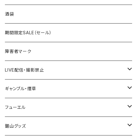
国道300～399号線
ROUTE200～299号線
ROUTE 100～199号線
ROUTE 0～99号線
岩手県
酒袋
国道400～499号線
ROUTE300～399号線
ROUTE 200～299号線
ROUTE 100～199号線
宮城県
期間限定SALE（セール）
国道500～599号線
ROUTE400～499号線
ROUTE 300～399号線
ROUTE 200～299号線
秋田県
障害者マーク
国道600～699号線
ROUTE500～599号線
ROUTE 400～499号線
ROUTE 300～399号線
Tシャツ
山形県
LIVE配信・撮影禁止
国道700～799号線
ROUTE600～699号線
ROUTE 500～599号線
ROUTE 400～499号線
ステッカー
福島県
LIVE配信禁止
ギャンブル・煙草
国道800～899号線
ROUTE700～799号線
ROUTE 600～699号線
ROUTE 500～599号線
茨城県
撮影禁止
ホテルキーホルダー
フューエル
国道900～1000号線
ROUTE800～899号線
ROUTE 700～799号線
ROUTE 600～699号線
栃木県
たばこ・禁煙ステッカー
ステッカー
鋸山グッズ
ROUTE900～1000号線
ROUTE 800～899号線
ROUTE 700～799号線