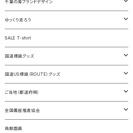
キャップ
キーホルダー
缶バッジ
JAGUARさんコラボグッズ
缶バッジ
キャップ
Tシャツ
千葉の海ブランドデザイン
選手缶バッジ54mm
Tシャツ
トートバッグ
クリアファイル
キーホルダー
サコッシュ
クリアファイル
エコバッグ
キャップ
Tシャツ
ゆっくり走ろう
ステッカー
ランチバッグ
クリアファイル
ホテルキーホルダー
マスク
ステッカー
ステッカー
キャップ
Tシャツ
SALE T-shirt
エコバッグ
モーテルキーホルダー
エコバッグ
モーテルキーホルダー
ホテルキーホルダー
ステッカー
ステッカー
国道標識グッズ
トートバッグ
千葉ロッテマリーンズコラボ
ホテルキーホルダー
ホテルキーホルダー
ステッカー
国道US標識（ROUTE）グッズ
国道0～99号線
トートバッグ
Tシャツ
ステッカー
ご当地（都道府県）
国道100～199号線
ROUTE 0～99号線
キャップ
Tシャツ
北海道
全国着座推進協会
国道200～299号線
ROUTE100～199号線
ROUTE 0～99号線
キャップ
青森県
ステッカー
鳥獣戯画