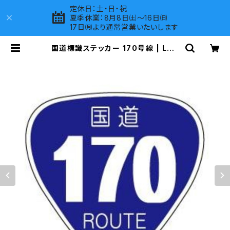
定休日：土・日・祝
夏季休業：8月8日㈯～16日㈰
17日㈪より通常営業いたいします
国道標識ステッカー 170号線 | LOV
ES COMPANY SHOP