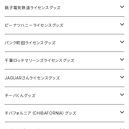
Tシャツ
銚子電気鉄道ライセンスグッズ
キャップ
ステッカー
ピーナツハニーライセンスグッズ
ステッカー
缶バッジ
Tシャツ
パンク町田ライセンスグッズ
缶バッジ
アクリルキーホルダー
キャップ
Tシャツ
千葉ロッテマリーンズライセンスグッズ
ホテルキーホルダー
ホテルキーホルダー
バッグ
キャップ
ステッカー
JAGUARさんライセンスグッズ
ステッカー
クリアファイル
ステッカー
バッグ
缶バッジ
Tシャツ
チーバくんグッズ
ステッカー大
缶バッジ32mm
Tシャツ
缶バッジ
ステッカー
エコバッグ
ステッカー
Tシャツ
チバフォルニア（CHIBAFORNIA）グッズ
選手ステッカー
缶バッジ54mm