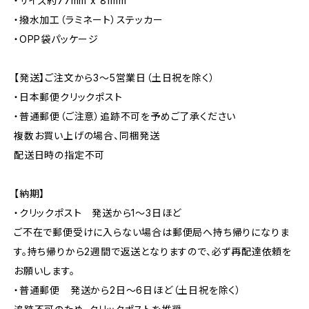
・サイズ約77mm x 81mm
・撥水加工（ラミネート）ステッカー
・OPP袋パッケージ
【発送】ご注文から3〜5営業日（土日祝を除く）
・日本郵便クリックポスト
・普通郵便（ご注意）追跡不可を予めご了承ください
複数お買い上げの場合、同梱発送
配送日時の指定不可
【納期】
・クリックポスト 発送から1〜3日ほど
ご不在で郵便受けに入らない場合は郵便局へ持ち帰りになりま
す。持ち帰りから2週間で返送となりますので、必ず再配達依頼を
お願いします。
・普通郵便 発送から2日〜6日ほど（土日祝を除く）