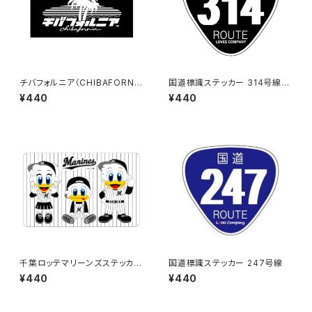
チバフォルニア（CHIBAFORNI
国道標識ステッカー 314号線
A）ステッカーB（Black）
（ブラック）
¥440
¥440
千葉ロッテマリーンズステッカー
国道標識ステッカー 247号線
10
¥440
¥440