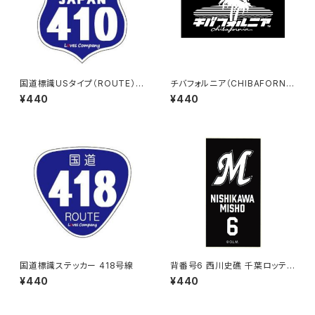
国道標識USタイプ（ROUTE）ス
チバフォルニア（CHIBAFORNI
テッカー 410号線
A）ステッカーB（Black）
¥440
¥440
国道標識ステッカー 418号線
背番号6 西川史礁 千葉ロッテマ
リーンズ 選手ステッカー（ブラッ
¥440
¥440
クB)