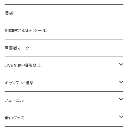
国道300～399号線
ROUTE200～299号線
ROUTE 100～199号線
ROUTE 0～99号線
岩手県
酒袋
国道400～499号線
ROUTE300～399号線
ROUTE 200～299号線
ROUTE 100～199号線
宮城県
期間限定SALE（セール）
国道500～599号線
ROUTE400～499号線
ROUTE 300～399号線
ROUTE 200～299号線
秋田県
障害者マーク
国道600～699号線
ROUTE500～599号線
ROUTE 400～499号線
ROUTE 300～399号線
Tシャツ
山形県
LIVE配信・撮影禁止
国道700～799号線
ROUTE600～699号線
ROUTE 500～599号線
ROUTE 400～499号線
ステッカー
福島県
LIVE配信禁止
ギャンブル・煙草
国道800～899号線
ROUTE700～799号線
ROUTE 600～699号線
ROUTE 500～599号線
茨城県
撮影禁止
ホテルキーホルダー
フューエル
国道900～1000号線
ROUTE800～899号線
ROUTE 700～799号線
ROUTE 600～699号線
栃木県
たばこ・禁煙ステッカー
ステッカー
鋸山グッズ
ROUTE900～1000号線
ROUTE 800～899号線
ROUTE 700～799号線