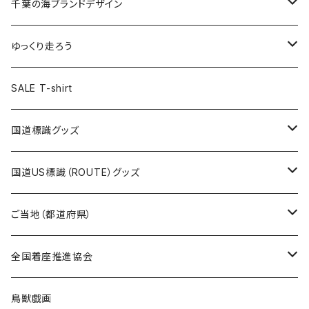
キャップ
キーホルダー
缶バッジ
JAGUARさんコラボグッズ
缶バッジ
キャップ
Tシャツ
千葉の海ブランドデザイン
選手缶バッジ54mm
Tシャツ
トートバッグ
クリアファイル
キーホルダー
サコッシュ
クリアファイル
エコバッグ
キャップ
Tシャツ
ゆっくり走ろう
ステッカー
ランチバッグ
クリアファイル
ホテルキーホルダー
マスク
ステッカー
ステッカー
キャップ
Tシャツ
SALE T-shirt
エコバッグ
モーテルキーホルダー
エコバッグ
モーテルキーホルダー
ホテルキーホルダー
ステッカー
ステッカー
国道標識グッズ
トートバッグ
千葉ロッテマリーンズコラボ
ホテルキーホルダー
ホテルキーホルダー
ステッカー
国道US標識（ROUTE）グッズ
国道0～99号線
トートバッグ
Tシャツ
ステッカー
ご当地（都道府県）
国道100～199号線
ROUTE 0～99号線
キャップ
Tシャツ
北海道
全国着座推進協会
国道200～299号線
ROUTE100～199号線
ROUTE 0～99号線
キャップ
青森県
ステッカー
鳥獣戯画