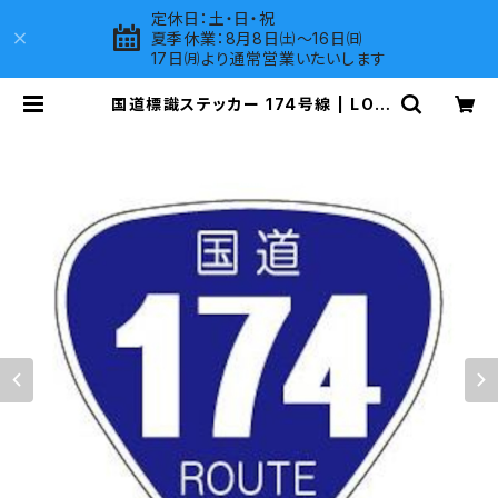
定休日：土・日・祝
夏季休業：8月8日㈯～16日㈰
17日㈪より通常営業いたいします
国道標識ステッカー 174号線 | LOV
ES COMPANY SHOP