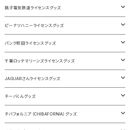
Tシャツ
銚子電気鉄道ライセンスグッズ
キャップ
ステッカー
ピーナツハニーライセンスグッズ
ステッカー
缶バッジ
Tシャツ
パンク町田ライセンスグッズ
缶バッジ
アクリルキーホルダー
キャップ
Tシャツ
千葉ロッテマリーンズライセンスグッズ
ホテルキーホルダー
ホテルキーホルダー
バッグ
キャップ
ステッカー
JAGUARさんライセンスグッズ
ステッカー
クリアファイル
ステッカー
バッグ
缶バッジ
Tシャツ
チーバくんグッズ
ステッカー大
缶バッジ32mm
Tシャツ
缶バッジ
ステッカー
エコバッグ
ステッカー
Tシャツ
チバフォルニア（CHIBAFORNIA）グッズ
選手ステッカー
缶バッジ54mm