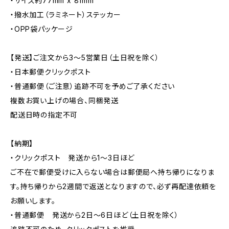
・サイズ約77mm x 81mm
・撥水加工（ラミネート）ステッカー
・OPP袋パッケージ
【発送】ご注文から3〜5営業日（土日祝を除く）
・日本郵便クリックポスト
・普通郵便（ご注意）追跡不可を予めご了承ください
複数お買い上げの場合、同梱発送
配送日時の指定不可
【納期】
・クリックポスト 発送から1〜3日ほど
ご不在で郵便受けに入らない場合は郵便局へ持ち帰りになりま
す。持ち帰りから2週間で返送となりますので、必ず再配達依頼を
お願いします。
・普通郵便 発送から2日〜6日ほど（土日祝を除く）