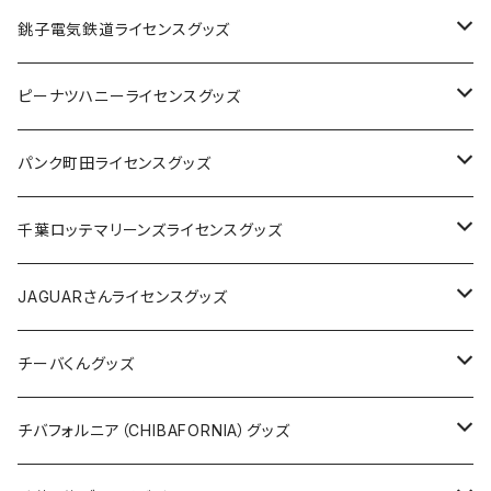
Tシャツ
銚子電気鉄道ライセンスグッズ
キャップ
ステッカー
ピーナツハニーライセンスグッズ
ステッカー
缶バッジ
Tシャツ
パンク町田ライセンスグッズ
缶バッジ
アクリルキーホルダー
キャップ
Tシャツ
千葉ロッテマリーンズライセンスグッズ
ホテルキーホルダー
ホテルキーホルダー
バッグ
キャップ
ステッカー
JAGUARさんライセンスグッズ
ステッカー
クリアファイル
ステッカー
バッグ
缶バッジ
Tシャツ
チーバくんグッズ
ステッカー大
缶バッジ32mm
Tシャツ
缶バッジ
ステッカー
エコバッグ
ステッカー
Tシャツ
チバフォルニア（CHIBAFORNIA）グッズ
選手ステッカー
缶バッジ54mm