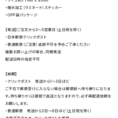
・サイズ約77mm x 81mm
・撥水加工（ラミネート）ステッカー
・OPP袋パッケージ
【発送】ご注文から3〜5営業日（土日祝を除く）
・日本郵便クリックポスト
・普通郵便（ご注意）追跡不可を予めご了承ください
複数お買い上げの場合、同梱発送
配送日時の指定不可
【納期】
・クリックポスト 発送から1〜3日ほど
ご不在で郵便受けに入らない場合は郵便局へ持ち帰りになりま
す。持ち帰りから2週間で返送となりますので、必ず再配達依頼を
お願いします。
・普通郵便 発送から2日〜6日ほど（土日祝を除く）