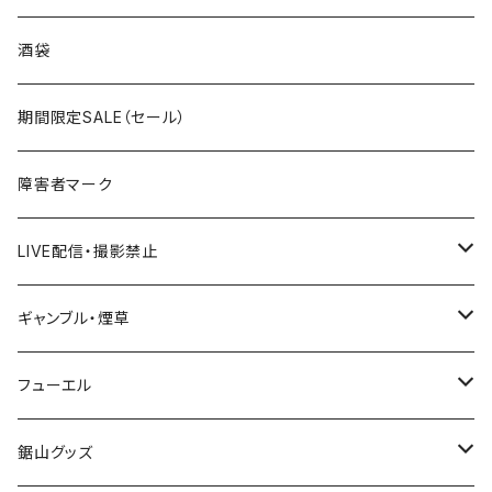
国道300～399号線
ROUTE200～299号線
ROUTE 100～199号線
ROUTE 0～99号線
岩手県
酒袋
国道400～499号線
ROUTE300～399号線
ROUTE 200～299号線
ROUTE 100～199号線
宮城県
期間限定SALE（セール）
国道500～599号線
ROUTE400～499号線
ROUTE 300～399号線
ROUTE 200～299号線
秋田県
障害者マーク
国道600～699号線
ROUTE500～599号線
ROUTE 400～499号線
ROUTE 300～399号線
Tシャツ
山形県
LIVE配信・撮影禁止
国道700～799号線
ROUTE600～699号線
ROUTE 500～599号線
ROUTE 400～499号線
ステッカー
福島県
LIVE配信禁止
ギャンブル・煙草
国道800～899号線
ROUTE700～799号線
ROUTE 600～699号線
ROUTE 500～599号線
茨城県
撮影禁止
ホテルキーホルダー
フューエル
国道900～1000号線
ROUTE800～899号線
ROUTE 700～799号線
ROUTE 600～699号線
栃木県
たばこ・禁煙ステッカー
ステッカー
鋸山グッズ
ROUTE900～1000号線
ROUTE 800～899号線
ROUTE 700～799号線