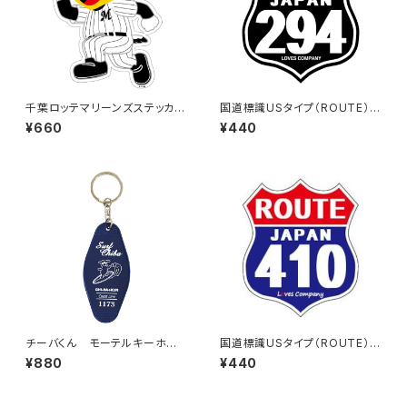
千葉ロッテマリーンズステッカー
国道標識USタイプ（ROUTE）ス
14（大）
テッカー 294号線（ブラック）
¥660
¥440
チーバくん モーテルキーホル
国道標識USタイプ（ROUTE）ス
ダー design3
テッカー 410号線
¥880
¥440