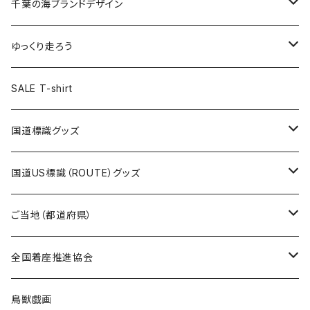
キャップ
キーホルダー
缶バッジ
JAGUARさんコラボグッズ
缶バッジ
キャップ
Tシャツ
千葉の海ブランドデザイン
選手缶バッジ54mm
Tシャツ
トートバッグ
クリアファイル
キーホルダー
サコッシュ
クリアファイル
エコバッグ
キャップ
Tシャツ
ゆっくり走ろう
ステッカー
ランチバッグ
クリアファイル
ホテルキーホルダー
マスク
ステッカー
ステッカー
キャップ
Tシャツ
SALE T-shirt
エコバッグ
モーテルキーホルダー
エコバッグ
モーテルキーホルダー
ホテルキーホルダー
ステッカー
ステッカー
国道標識グッズ
トートバッグ
千葉ロッテマリーンズコラボ
ホテルキーホルダー
ホテルキーホルダー
ステッカー
国道US標識（ROUTE）グッズ
国道0～99号線
トートバッグ
Tシャツ
ステッカー
ご当地（都道府県）
国道100～199号線
ROUTE 0～99号線
キャップ
Tシャツ
北海道
全国着座推進協会
国道200～299号線
ROUTE100～199号線
ROUTE 0～99号線
キャップ
青森県
ステッカー
鳥獣戯画