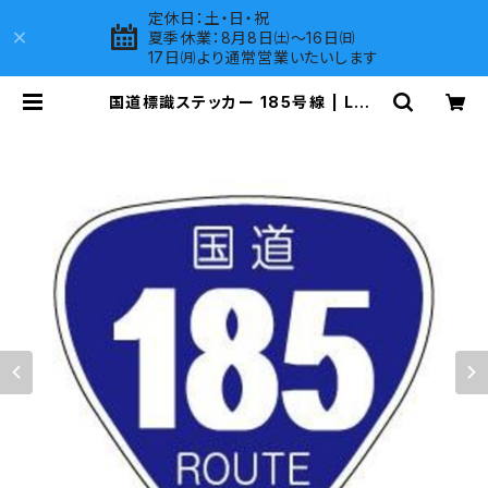
定休日：土・日・祝
夏季休業：8月8日㈯～16日㈰
17日㈪より通常営業いたいします
国道標識ステッカー 185号線 | LOV
ES COMPANY SHOP