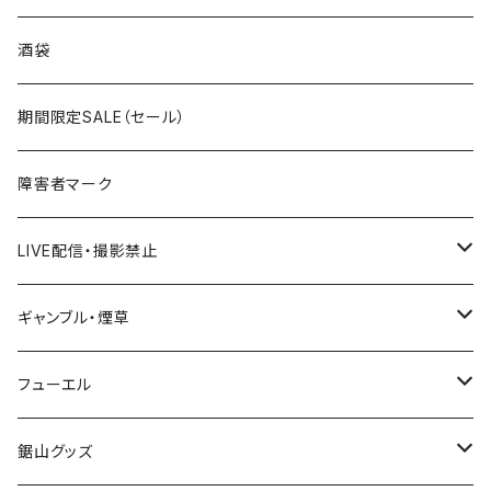
国道300～399号線
ROUTE200～299号線
ROUTE 100～199号線
ROUTE 0～99号線
岩手県
酒袋
国道400～499号線
ROUTE300～399号線
ROUTE 200～299号線
ROUTE 100～199号線
宮城県
期間限定SALE（セール）
国道500～599号線
ROUTE400～499号線
ROUTE 300～399号線
ROUTE 200～299号線
秋田県
障害者マーク
国道600～699号線
ROUTE500～599号線
ROUTE 400～499号線
ROUTE 300～399号線
Tシャツ
山形県
LIVE配信・撮影禁止
国道700～799号線
ROUTE600～699号線
ROUTE 500～599号線
ROUTE 400～499号線
ステッカー
福島県
LIVE配信禁止
ギャンブル・煙草
国道800～899号線
ROUTE700～799号線
ROUTE 600～699号線
ROUTE 500～599号線
茨城県
撮影禁止
ホテルキーホルダー
フューエル
国道900～1000号線
ROUTE800～899号線
ROUTE 700～799号線
ROUTE 600～699号線
栃木県
たばこ・禁煙ステッカー
ステッカー
鋸山グッズ
ROUTE900～1000号線
ROUTE 800～899号線
ROUTE 700～799号線