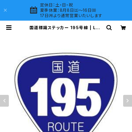
定休日：土・日・祝
夏季休業：8月8日㈯～16日㈰
17日㈪より通常営業いたいします
国道標識ステッカー 195号線 | LOV
ES COMPANY SHOP