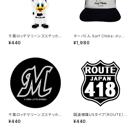
千葉ロッテマリーンズステッカー
チーバくん Surf Chiba：メッシ
12
ュキャップ（Aホワイト）
¥440
¥1,980
千葉ロッテマリーンズステッカー
国道標識USタイプ（ROUTE）ス
6
テッカー 418号線（ブラック）
¥440
¥440