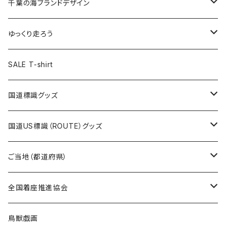
キャップ
キーホルダー
缶バッジ
JAGUARさんコラボグッズ
缶バッジ
キャップ
Tシャツ
千葉の海ブランドデザイン
選手缶バッジ54mm
Tシャツ
トートバッグ
クリアファイル
キーホルダー
サコッシュ
クリアファイル
エコバッグ
キャップ
Tシャツ
ゆっくり走ろう
ステッカー
ランチバッグ
クリアファイル
ホテルキーホルダー
マスク
ステッカー
ステッカー
キャップ
Tシャツ
SALE T-shirt
エコバッグ
モーテルキーホルダー
エコバッグ
モーテルキーホルダー
ホテルキーホルダー
ステッカー
ステッカー
国道標識グッズ
トートバッグ
千葉ロッテマリーンズコラボ
ホテルキーホルダー
ホテルキーホルダー
ステッカー
国道US標識（ROUTE）グッズ
国道0～99号線
トートバッグ
Tシャツ
ステッカー
ご当地（都道府県）
国道100～199号線
ROUTE 0～99号線
キャップ
Tシャツ
北海道
全国着座推進協会
国道200～299号線
ROUTE100～199号線
ROUTE 0～99号線
キャップ
青森県
ステッカー
鳥獣戯画