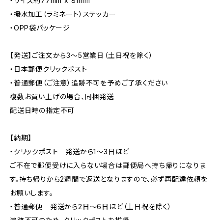
・サイズ約77mm x 81mm
・撥水加工（ラミネート）ステッカー
・OPP袋パッケージ
【発送】ご注文から3〜5営業日（土日祝を除く）
・日本郵便クリックポスト
・普通郵便（ご注意）追跡不可を予めご了承ください
複数お買い上げの場合、同梱発送
配送日時の指定不可
【納期】
・クリックポスト 発送から1〜3日ほど
ご不在で郵便受けに入らない場合は郵便局へ持ち帰りになりま
す。持ち帰りから2週間で返送となりますので、必ず再配達依頼を
お願いします。
・普通郵便 発送から2日〜6日ほど（土日祝を除く）