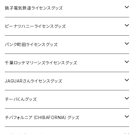
Tシャツ
銚子電気鉄道ライセンスグッズ
キャップ
ステッカー
ピーナツハニーライセンスグッズ
ステッカー
缶バッジ
Tシャツ
パンク町田ライセンスグッズ
缶バッジ
アクリルキーホルダー
キャップ
Tシャツ
千葉ロッテマリーンズライセンスグッズ
ホテルキーホルダー
ホテルキーホルダー
バッグ
キャップ
ステッカー
JAGUARさんライセンスグッズ
ステッカー
クリアファイル
ステッカー
バッグ
缶バッジ
Tシャツ
チーバくんグッズ
ステッカー大
缶バッジ32mm
Tシャツ
缶バッジ
ステッカー
エコバッグ
ステッカー
Tシャツ
チバフォルニア（CHIBAFORNIA）グッズ
選手ステッカー
缶バッジ54mm