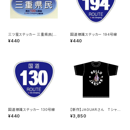
三ツ星ステッカー 三重県民(ブ
国道標識ステッカー 194号線
ルー)
¥440
¥440
国道標識ステッカー 130号線
【新作】JAGUARさん Tシャツ
（HELLO JAGUAR）Black
¥440
¥3,850