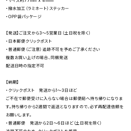
・サイズ約77mm x 81mm
・撥水加工（ラミネート）ステッカー
・OPP袋パッケージ
【発送】ご注文から3〜5営業日（土日祝を除く）
・日本郵便クリックポスト
・普通郵便（ご注意）追跡不可を予めご了承ください
複数お買い上げの場合、同梱発送
配送日時の指定不可
【納期】
・クリックポスト 発送から1〜3日ほど
ご不在で郵便受けに入らない場合は郵便局へ持ち帰りになりま
す。持ち帰りから2週間で返送となりますので、必ず再配達依頼を
お願いします。
・普通郵便 発送から2日〜6日ほど（土日祝を除く）