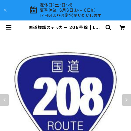
定休日：土・日・祝
夏季休業：8月8日㈯～16日㈰
17日㈪より通常営業いたいします
国道標識ステッカー 208号線 | LOV
ES COMPANY SHOP