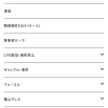
国道300～399号線
ROUTE200～299号線
ROUTE 100～199号線
ROUTE 0～99号線
岩手県
酒袋
国道400～499号線
ROUTE300～399号線
ROUTE 200～299号線
ROUTE 100～199号線
宮城県
期間限定SALE（セール）
国道500～599号線
ROUTE400～499号線
ROUTE 300～399号線
ROUTE 200～299号線
秋田県
障害者マーク
国道600～699号線
ROUTE500～599号線
ROUTE 400～499号線
ROUTE 300～399号線
Tシャツ
山形県
LIVE配信・撮影禁止
国道700～799号線
ROUTE600～699号線
ROUTE 500～599号線
ROUTE 400～499号線
ステッカー
福島県
LIVE配信禁止
ギャンブル・煙草
国道800～899号線
ROUTE700～799号線
ROUTE 600～699号線
ROUTE 500～599号線
茨城県
撮影禁止
ホテルキーホルダー
フューエル
国道900～1000号線
ROUTE800～899号線
ROUTE 700～799号線
ROUTE 600～699号線
栃木県
たばこ・禁煙ステッカー
ステッカー
鋸山グッズ
ROUTE900～1000号線
ROUTE 800～899号線
ROUTE 700～799号線