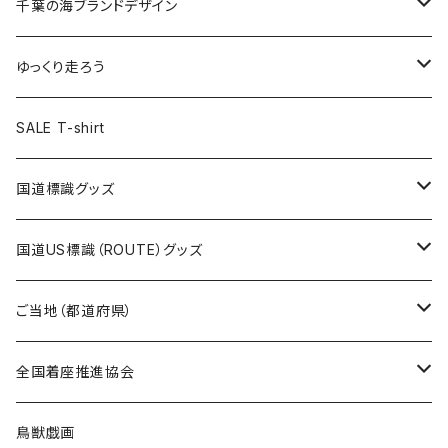
キャップ
キーホルダー
缶バッジ
JAGUARさんコラボグッズ
缶バッジ
キャップ
Tシャツ
千葉の海ブランドデザイン
選手缶バッジ54mm
Tシャツ
トートバッグ
クリアファイル
キーホルダー
サコッシュ
クリアファイル
エコバッグ
キャップ
Tシャツ
ゆっくり走ろう
ステッカー
ランチバッグ
クリアファイル
ホテルキーホルダー
マスク
ステッカー
ステッカー
キャップ
Tシャツ
SALE T-shirt
エコバッグ
モーテルキーホルダー
エコバッグ
モーテルキーホルダー
ホテルキーホルダー
ステッカー
ステッカー
国道標識グッズ
トートバッグ
千葉ロッテマリーンズコラボ
ホテルキーホルダー
ホテルキーホルダー
ステッカー
国道US標識（ROUTE）グッズ
国道0～99号線
トートバッグ
Tシャツ
ステッカー
ご当地（都道府県）
国道100～199号線
ROUTE 0～99号線
キャップ
Tシャツ
北海道
全国着座推進協会
国道200～299号線
ROUTE100～199号線
ROUTE 0～99号線
キャップ
青森県
ステッカー
鳥獣戯画