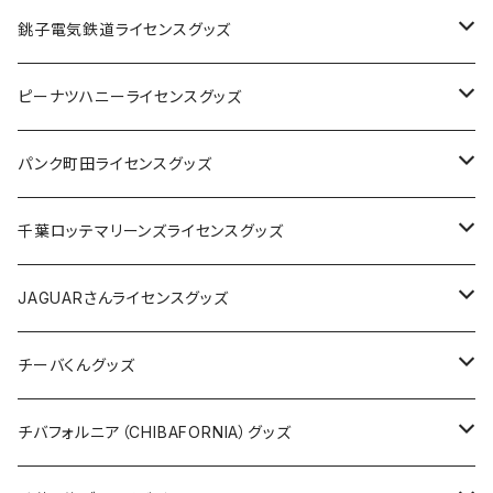
Tシャツ
銚子電気鉄道ライセンスグッズ
キャップ
ステッカー
ピーナツハニーライセンスグッズ
ステッカー
缶バッジ
Tシャツ
パンク町田ライセンスグッズ
缶バッジ
アクリルキーホルダー
キャップ
Tシャツ
千葉ロッテマリーンズライセンスグッズ
ホテルキーホルダー
ホテルキーホルダー
バッグ
キャップ
ステッカー
JAGUARさんライセンスグッズ
ステッカー
クリアファイル
ステッカー
バッグ
缶バッジ
Tシャツ
チーバくんグッズ
ステッカー大
缶バッジ32mm
Tシャツ
缶バッジ
ステッカー
エコバッグ
ステッカー
Tシャツ
チバフォルニア（CHIBAFORNIA）グッズ
選手ステッカー
缶バッジ54mm