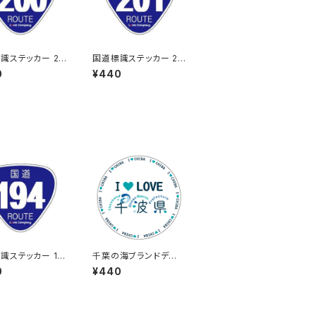
識ステッカー 20
国道標識ステッカー 20
1号線
0
¥440
識ステッカー 19
千葉の海ブランドデザ
イン：ステッカー3
0
¥440