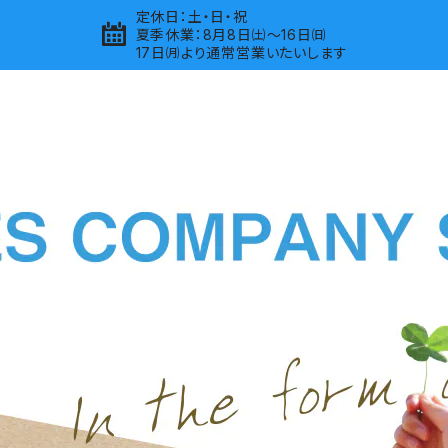
定休日：土・日・祝
夏季休業：8月8日㈯～16日㈰
17日㈪より通常営業いたいします