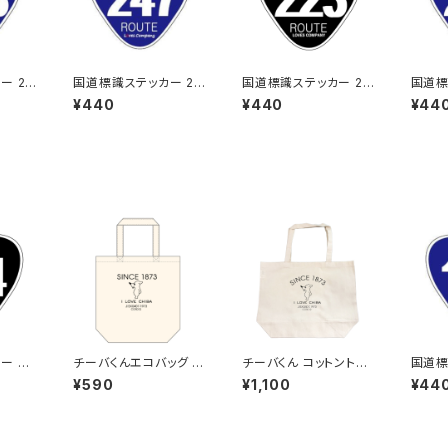
ー 23
国道標識ステッカー 24
国道標識ステッカー 22
国道標
7号線
3号線（ブラック）
0号線
¥440
¥440
¥44
ー 31
チーバくんエコバッグ D
チーバくん コットントー
国道標
esign1
トバッグ
4号線
¥590
¥1,100
¥44