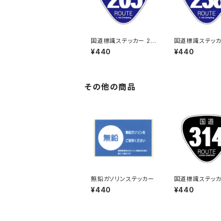
国道標識ステッカー 20
国道標識ステッカ
5号線
8号線
¥440
¥440
その他の商品
無鉛ガソリンステッカー
国道標識ステッカ
4号線（ブラック）
¥440
¥440