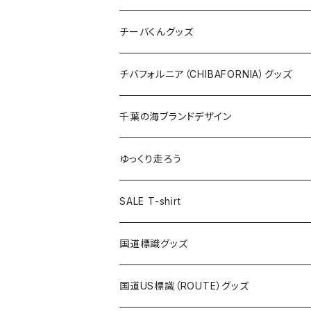
ステッカー
クリアファイル
ステッカー
バッグ
缶バッジ
Tシャツ
チーバくんグッズ
ステッカー大
缶バッジ32mm
Tシャツ
缶バッジ
ステッカー
エコバッグ
ステッカー
Tシャツ
チバフォルニア（CHIBAFORNIA）グッズ
選手ステッカー
缶バッジ54mm
キャップ
キーホルダー
缶バッジ
JAGUARさんコラボグッズ
缶バッジ
キャップ
Tシャツ
千葉の海ブランドデザイン
選手缶バッジ54mm
Tシャツ
トートバッグ
クリアファイル
キーホルダー
サコッシュ
クリアファイル
エコバッグ
キャップ
Tシャツ
ゆっくり走ろう
ステッカー
ランチバッグ
クリアファイル
ホテルキーホルダー
マスク
ステッカー
ステッカー
キャップ
Tシャツ
SALE T-shirt
エコバッグ
モーテルキーホルダー
エコバッグ
モーテルキーホルダー
ホテルキーホルダー
ステッカー
ステッカー
国道標識グッズ
トートバッグ
千葉ロッテマリーンズコラボ
ホテルキーホルダー
ホテルキーホルダー
ステッカー
国道US標識（ROUTE）グッズ