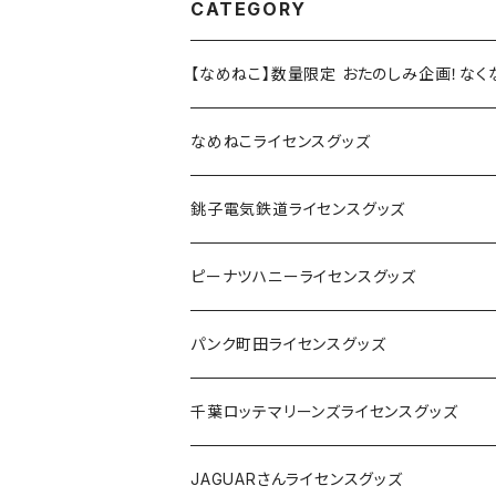
CATEGORY
【なめねこ】数量限定 おたのしみ企画！な
なめねこライセンスグッズ
Tシャツ
銚子電気鉄道ライセンスグッズ
キャップ
ステッカー
ピーナツハニーライセンスグッズ
ステッカー
缶バッジ
Tシャツ
パンク町田ライセンスグッズ
缶バッジ
アクリルキーホルダー
キャップ
Tシャツ
千葉ロッテマリーンズライセンスグッズ
ホテルキーホルダー
ホテルキーホルダー
バッグ
キャップ
ステッカー
JAGUARさんライセンスグッズ