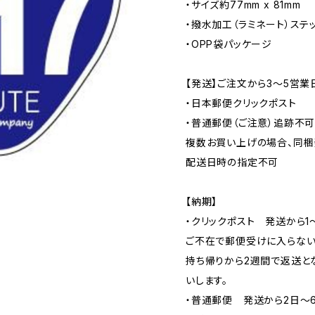
・サイズ約77mm x 81mm
・撥水加工（ラミネート）ステ
・OPP袋パッケージ
【発送】ご注文から3〜5営業
・日本郵便クリックポスト
・普通郵便（ご注意）追跡不
複数お買い上げの場合、同梱
配送日時の指定不可
【納期】
・クリックポスト 発送から1
ご不在で郵便受けに入らない
持ち帰りから2週間で返送と
いします。
・普通郵便 発送から2日〜