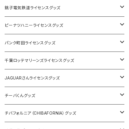
Tシャツ
銚子電気鉄道ライセンスグッズ
キャップ
ステッカー
ピーナツハニーライセンスグッズ
ステッカー
缶バッジ
Tシャツ
パンク町田ライセンスグッズ
缶バッジ
アクリルキーホルダー
キャップ
Tシャツ
千葉ロッテマリーンズライセンスグッズ
ホテルキーホルダー
ホテルキーホルダー
バッグ
キャップ
ステッカー
JAGUARさんライセンスグッズ
ステッカー
クリアファイル
ステッカー
バッグ
缶バッジ
Tシャツ
チーバくんグッズ
ステッカー大
缶バッジ32mm
Tシャツ
缶バッジ
ステッカー
エコバッグ
ステッカー
Tシャツ
チバフォルニア（CHIBAFORNIA）グッズ
選手ステッカー
缶バッジ54mm