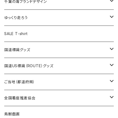
キャップ
キーホルダー
缶バッジ
JAGUARさんコラボグッズ
缶バッジ
キャップ
Tシャツ
千葉の海ブランドデザイン
選手缶バッジ54mm
Tシャツ
トートバッグ
クリアファイル
キーホルダー
サコッシュ
クリアファイル
エコバッグ
キャップ
Tシャツ
ゆっくり走ろう
ステッカー
ランチバッグ
クリアファイル
ホテルキーホルダー
マスク
ステッカー
ステッカー
キャップ
Tシャツ
SALE T-shirt
エコバッグ
モーテルキーホルダー
エコバッグ
モーテルキーホルダー
ホテルキーホルダー
ステッカー
ステッカー
国道標識グッズ
トートバッグ
千葉ロッテマリーンズコラボ
ホテルキーホルダー
ホテルキーホルダー
ステッカー
国道US標識（ROUTE）グッズ
国道0～99号線
トートバッグ
Tシャツ
ステッカー
ご当地（都道府県）
国道100～199号線
ROUTE 0～99号線
キャップ
Tシャツ
北海道
全国着座推進協会
国道200～299号線
ROUTE100～199号線
ROUTE 0～99号線
キャップ
青森県
ステッカー
鳥獣戯画