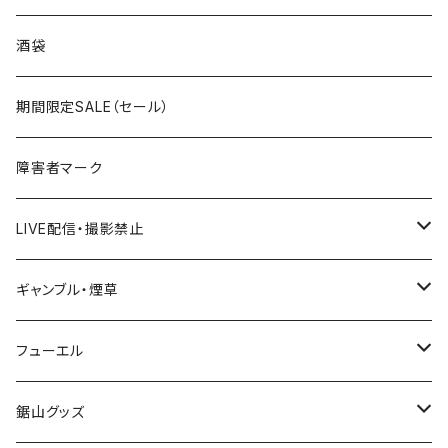
国道300～399号線
ROUTE200～299号線
ROUTE 100～199号線
ROUTE 0～99号線
岩手県
酒袋
国道400～499号線
ROUTE300～399号線
ROUTE 200～299号線
ROUTE 100～199号線
宮城県
期間限定SALE（セール）
国道500～599号線
ROUTE400～499号線
ROUTE 300～399号線
ROUTE 200～299号線
秋田県
障害者マーク
国道600～699号線
ROUTE500～599号線
ROUTE 400～499号線
ROUTE 300～399号線
Tシャツ
山形県
LIVE配信・撮影禁止
国道700～799号線
ROUTE600～699号線
ROUTE 500～599号線
ROUTE 400～499号線
ステッカー
福島県
LIVE配信禁止
ギャンブル・煙草
国道800～899号線
ROUTE700～799号線
ROUTE 600～699号線
ROUTE 500～599号線
茨城県
撮影禁止
ホテルキーホルダー
フューエル
国道900～1000号線
ROUTE800～899号線
ROUTE 700～799号線
ROUTE 600～699号線
栃木県
たばこ・禁煙ステッカー
ステッカー
鋸山グッズ
ROUTE900～1000号線
ROUTE 800～899号線
ROUTE 700～799号線