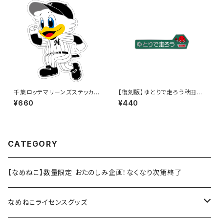
千葉ロッテマリーンズステッカー
【復刻版】ゆとりで走ろう秋田県
14（大）
（緑）：ステッカー
¥660
¥440
CATEGORY
【なめねこ】数量限定 おたのしみ企画！なくなり次第終了
なめねこライセンスグッズ