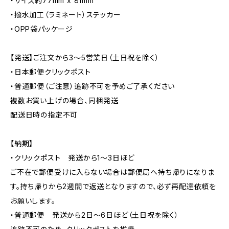
・サイズ約77mm x 81mm
・撥水加工（ラミネート）ステッカー
・OPP袋パッケージ
【発送】ご注文から3〜5営業日（土日祝を除く）
・日本郵便クリックポスト
・普通郵便（ご注意）追跡不可を予めご了承ください
複数お買い上げの場合、同梱発送
配送日時の指定不可
【納期】
・クリックポスト 発送から1〜3日ほど
ご不在で郵便受けに入らない場合は郵便局へ持ち帰りになりま
す。持ち帰りから2週間で返送となりますので、必ず再配達依頼を
お願いします。
・普通郵便 発送から2日〜6日ほど（土日祝を除く）