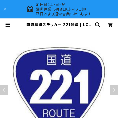
定休日：土・日・祝
夏季休業：8月8日㈯～16日㈰
17日㈪より通常営業いたいします
国道標識ステッカー 221号線 | LOV
ES COMPANY SHOP