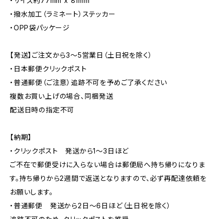
・サイズ約77mm x 81mm
・撥水加工（ラミネート）ステッカー
・OPP袋パッケージ
【発送】ご注文から3〜5営業日（土日祝を除く）
・日本郵便クリックポスト
・普通郵便（ご注意）追跡不可を予めご了承ください
複数お買い上げの場合、同梱発送
配送日時の指定不可
【納期】
・クリックポスト 発送から1〜3日ほど
ご不在で郵便受けに入らない場合は郵便局へ持ち帰りになりま
す。持ち帰りから2週間で返送となりますので、必ず再配達依頼を
お願いします。
・普通郵便 発送から2日〜6日ほど（土日祝を除く）