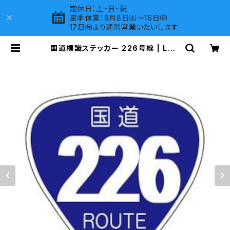
定休日：土・日・祝
夏季休業：8月8日㈯～16日㈰
17日㈪より通常営業いたいします
国道標識ステッカー 226号線 | LOV
ES COMPANY SHOP