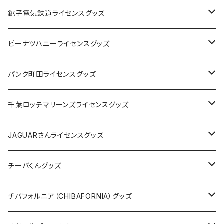
Tシャツ
銚子電気鉄道ライセンスグッズ
キャップ
ステッカー
ピーナツハニーライセンスグッズ
ステッカー
缶バッジ
Tシャツ
パンク町田ライセンスグッズ
缶バッジ
アクリルキーホルダー
キャップ
Tシャツ
千葉ロッテマリーンズライセンスグッズ
ホテルキーホルダー
ホテルキーホルダー
バッグ
キャップ
ステッカー
JAGUARさんライセンスグッズ
ステッカー
クリアファイル
ステッカー
バッグ
缶バッジ
Tシャツ
チーバくんグッズ
ステッカー大
缶バッジ32mm
Tシャツ
缶バッジ
ステッカー
エコバッグ
ステッカー
Tシャツ
チバフォルニア（CHIBAFORNIA）グッズ
選手ステッカー
缶バッジ54mm