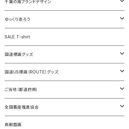
キャップ
キーホルダー
缶バッジ
JAGUARさんコラボグッズ
缶バッジ
キャップ
Tシャツ
千葉の海ブランドデザイン
選手缶バッジ54mm
Tシャツ
トートバッグ
クリアファイル
キーホルダー
サコッシュ
クリアファイル
エコバッグ
キャップ
Tシャツ
ゆっくり走ろう
ステッカー
ランチバッグ
クリアファイル
ホテルキーホルダー
マスク
ステッカー
ステッカー
キャップ
Tシャツ
SALE T-shirt
エコバッグ
モーテルキーホルダー
エコバッグ
モーテルキーホルダー
ホテルキーホルダー
ステッカー
ステッカー
国道標識グッズ
トートバッグ
千葉ロッテマリーンズコラボ
ホテルキーホルダー
ホテルキーホルダー
ステッカー
国道US標識（ROUTE）グッズ
国道0～99号線
トートバッグ
Tシャツ
ステッカー
ご当地（都道府県）
国道100～199号線
ROUTE 0～99号線
キャップ
Tシャツ
北海道
全国着座推進協会
国道200～299号線
ROUTE100～199号線
ROUTE 0～99号線
キャップ
青森県
ステッカー
鳥獣戯画