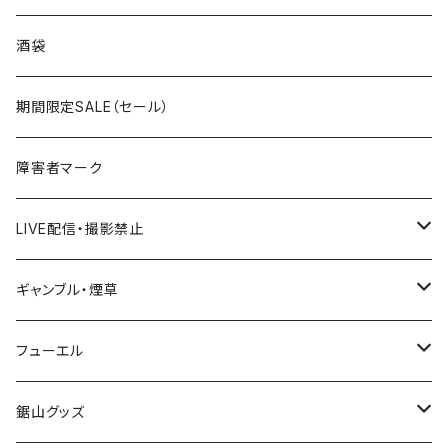
国道300～399号線
ROUTE200～299号線
ROUTE 100～199号線
ROUTE 0～99号線
岩手県
酒袋
国道400～499号線
ROUTE300～399号線
ROUTE 200～299号線
ROUTE 100～199号線
宮城県
期間限定SALE（セール）
国道500～599号線
ROUTE400～499号線
ROUTE 300～399号線
ROUTE 200～299号線
秋田県
障害者マーク
国道600～699号線
ROUTE500～599号線
ROUTE 400～499号線
ROUTE 300～399号線
Tシャツ
山形県
LIVE配信・撮影禁止
国道700～799号線
ROUTE600～699号線
ROUTE 500～599号線
ROUTE 400～499号線
ステッカー
福島県
LIVE配信禁止
ギャンブル・煙草
国道800～899号線
ROUTE700～799号線
ROUTE 600～699号線
ROUTE 500～599号線
茨城県
撮影禁止
ホテルキーホルダー
フューエル
国道900～1000号線
ROUTE800～899号線
ROUTE 700～799号線
ROUTE 600～699号線
栃木県
たばこ・禁煙ステッカー
ステッカー
鋸山グッズ
ROUTE900～1000号線
ROUTE 800～899号線
ROUTE 700～799号線