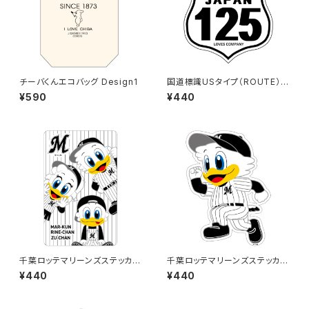
チーバくんエコバッグ Design1
国道標識USタイプ（ROUTE）ス
テッカー 125号線（ホワイト）
¥590
¥440
千葉ロッテマリーンズステッカー
千葉ロッテマリーンズステッカー
11
14
¥440
¥440