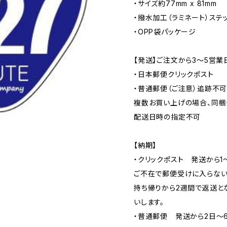
・サイズ約77mm x 81mm
・撥水加工（ラミネート）ステ
・OPP袋パッケージ
【発送】ご注文から3〜5営業
・日本郵便クリックポスト
・普通郵便（ご注意）追跡不
複数お買い上げの場合、同梱
配送日時の指定不可
【納期】
・クリックポスト 発送から1
ご不在で郵便受けに入らない
持ち帰りから2週間で返送と
いします。
・普通郵便 発送から2日〜