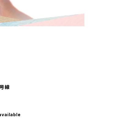
7号線
available