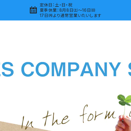
定休日：土・日・祝
夏季休業：8月8日㈯～16日㈰
17日㈪より通常営業いたいします