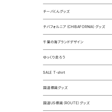
ステッカー
クリアファイル
ステッカー
バッグ
缶バッジ
Tシャツ
チーバくんグッズ
ステッカー大
缶バッジ32mm
Tシャツ
缶バッジ
ステッカー
エコバッグ
ステッカー
Tシャツ
チバフォルニア（CHIBAFORNIA）グッズ
選手ステッカー
缶バッジ54mm
キャップ
キーホルダー
缶バッジ
JAGUARさんコラボグッズ
缶バッジ
キャップ
Tシャツ
千葉の海ブランドデザイン
選手缶バッジ54mm
Tシャツ
トートバッグ
クリアファイル
キーホルダー
サコッシュ
クリアファイル
エコバッグ
キャップ
Tシャツ
ゆっくり走ろう
ステッカー
ランチバッグ
クリアファイル
ホテルキーホルダー
マスク
ステッカー
ステッカー
キャップ
Tシャツ
SALE T-shirt
エコバッグ
モーテルキーホルダー
エコバッグ
モーテルキーホルダー
ホテルキーホルダー
ステッカー
ステッカー
国道標識グッズ
トートバッグ
千葉ロッテマリーンズコラボ
ホテルキーホルダー
ホテルキーホルダー
ステッカー
国道US標識（ROUTE）グッズ