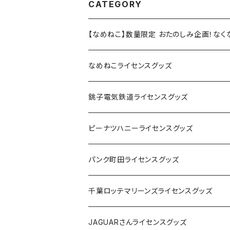
CATEGORY
【なめねこ】数量限定 おたのしみ企画！な
なめねこライセンスグッズ
Tシャツ
銚子電気鉄道ライセンスグッズ
キャップ
ステッカー
ピーナツハニーライセンスグッズ
ステッカー
缶バッジ
Tシャツ
パンク町田ライセンスグッズ
缶バッジ
アクリルキーホルダー
キャップ
Tシャツ
千葉ロッテマリーンズライセンスグッズ
ホテルキーホルダー
ホテルキーホルダー
バッグ
キャップ
ステッカー
JAGUARさんライセンスグッズ