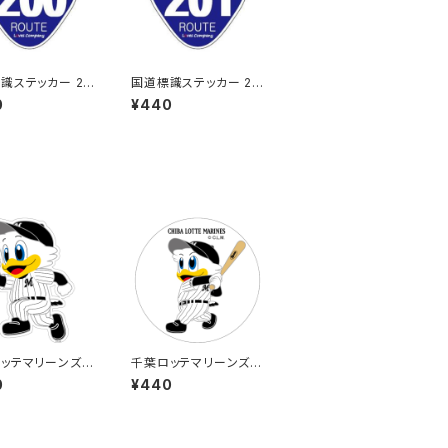
識ステッカー 20
国道標識ステッカー 20
1号線
0
¥440
ッテマリーンズス
千葉ロッテマリーンズス
ー14
テッカー8
0
¥440