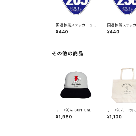
国道標識ステッカー 20
国道標識ステッカ
5号線
8号線
¥440
¥440
その他の商品
チーバくん Surf Chib
チーバくん コットントー
a：メッシュキャップ（Aホ
トバッグ
¥1,980
¥1,100
ワイト）