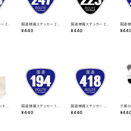
ー 23
国道標識ステッカー 24
国道標識ステッカー 22
国道標
7号線
3号線（ブラック）
0号線
¥440
¥440
¥44
国道標識ステッカー 19
国道標識ステッカー 41
千葉ロ
4号線
8号線
テッカ
¥440
¥440
¥44