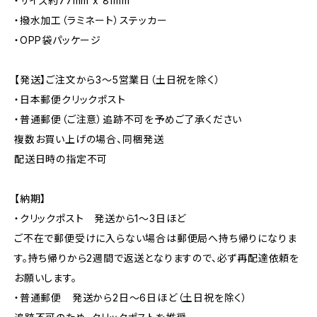
・サイズ約77mm x 81mm
・撥水加工（ラミネート）ステッカー
・OPP袋パッケージ
【発送】ご注文から3〜5営業日（土日祝を除く）
・日本郵便クリックポスト
・普通郵便（ご注意）追跡不可を予めご了承ください
複数お買い上げの場合、同梱発送
配送日時の指定不可
【納期】
・クリックポスト 発送から1〜3日ほど
ご不在で郵便受けに入らない場合は郵便局へ持ち帰りになりま
す。持ち帰りから2週間で返送となりますので、必ず再配達依頼を
お願いします。
・普通郵便 発送から2日〜6日ほど（土日祝を除く）