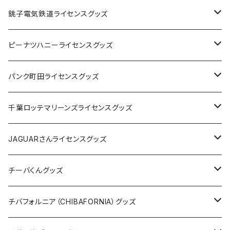
Tシャツ
銚子電気鉄道ライセンスグッズ
キャップ
ステッカー
ピーナツハニーライセンスグッズ
ステッカー
缶バッジ
Tシャツ
パンク町田ライセンスグッズ
缶バッジ
アクリルキーホルダー
キャップ
Tシャツ
千葉ロッテマリーンズライセンスグッズ
ホテルキーホルダー
ホテルキーホルダー
バッグ
キャップ
ステッカー
JAGUARさんライセンスグッズ
ステッカー
クリアファイル
ステッカー
バッグ
缶バッジ
Tシャツ
チーバくんグッズ
ステッカー大
缶バッジ32mm
Tシャツ
缶バッジ
ステッカー
エコバッグ
ステッカー
Tシャツ
チバフォルニア（CHIBAFORNIA）グッズ
選手ステッカー
缶バッジ54mm