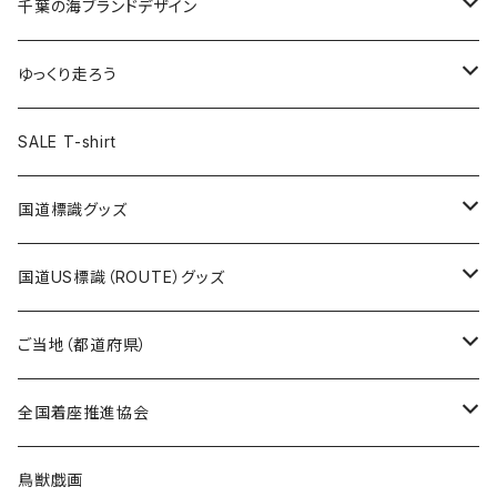
キャップ
キーホルダー
缶バッジ
JAGUARさんコラボグッズ
缶バッジ
キャップ
Tシャツ
千葉の海ブランドデザイン
選手缶バッジ54mm
Tシャツ
トートバッグ
クリアファイル
キーホルダー
サコッシュ
クリアファイル
エコバッグ
キャップ
Tシャツ
ゆっくり走ろう
ステッカー
ランチバッグ
クリアファイル
ホテルキーホルダー
マスク
ステッカー
ステッカー
キャップ
Tシャツ
SALE T-shirt
エコバッグ
モーテルキーホルダー
エコバッグ
モーテルキーホルダー
ホテルキーホルダー
ステッカー
ステッカー
国道標識グッズ
トートバッグ
千葉ロッテマリーンズコラボ
ホテルキーホルダー
ホテルキーホルダー
ステッカー
国道US標識（ROUTE）グッズ
国道0～99号線
トートバッグ
Tシャツ
ステッカー
ご当地（都道府県）
国道100～199号線
ROUTE 0～99号線
キャップ
Tシャツ
北海道
全国着座推進協会
国道200～299号線
ROUTE100～199号線
ROUTE 0～99号線
キャップ
青森県
ステッカー
鳥獣戯画