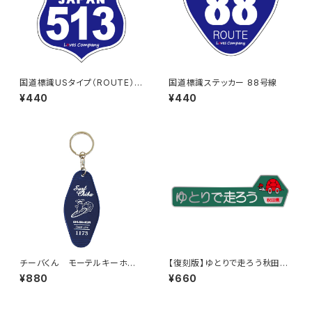
国道標識USタイプ（ROUTE）ス
国道標識ステッカー 88号線
テッカー 513号線
¥440
¥440
チーバくん モーテルキーホル
【復刻版】ゆとりで走ろう秋田県
ダー design3
（緑）：ステッカー（大）
¥880
¥660