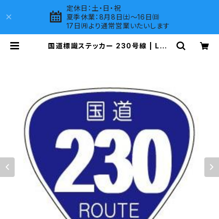
定休日：土・日・祝
夏季休業：8月8日㈯～16日㈰
17日㈪より通常営業いたいします
国道標識ステッカー 230号線 | LOV
ES COMPANY SHOP