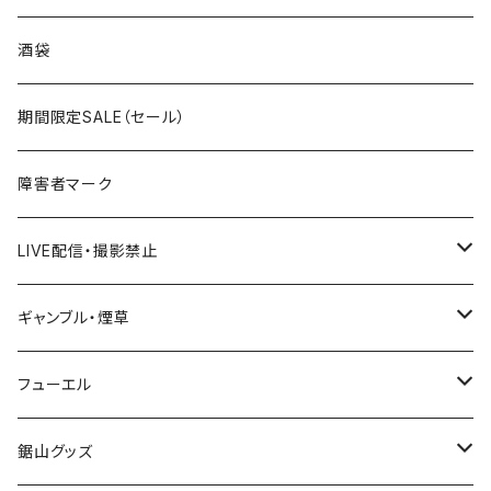
国道300～399号線
ROUTE200～299号線
ROUTE 100～199号線
ROUTE 0～99号線
岩手県
酒袋
国道400～499号線
ROUTE300～399号線
ROUTE 200～299号線
ROUTE 100～199号線
宮城県
期間限定SALE（セール）
国道500～599号線
ROUTE400～499号線
ROUTE 300～399号線
ROUTE 200～299号線
秋田県
障害者マーク
国道600～699号線
ROUTE500～599号線
ROUTE 400～499号線
ROUTE 300～399号線
Tシャツ
山形県
LIVE配信・撮影禁止
国道700～799号線
ROUTE600～699号線
ROUTE 500～599号線
ROUTE 400～499号線
ステッカー
福島県
LIVE配信禁止
ギャンブル・煙草
国道800～899号線
ROUTE700～799号線
ROUTE 600～699号線
ROUTE 500～599号線
茨城県
撮影禁止
ホテルキーホルダー
フューエル
国道900～1000号線
ROUTE800～899号線
ROUTE 700～799号線
ROUTE 600～699号線
栃木県
たばこ・禁煙ステッカー
ステッカー
鋸山グッズ
ROUTE900～1000号線
ROUTE 800～899号線
ROUTE 700～799号線