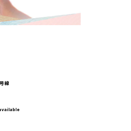
7号線
available