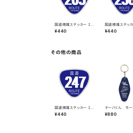
国道標識ステッカー 20
国道標識ステッカ
5号線
8号線
¥440
¥440
その他の商品
国道標識ステッカー 24
チーバくん モー
7号線
ーホルダー des
¥440
¥880