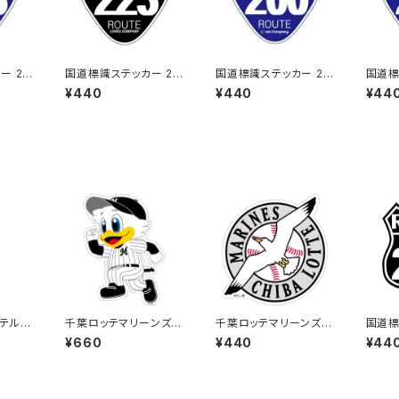
ー 23
国道標識ステッカー 22
国道標識ステッカー 20
国道標
3号線（ブラック）
0号線
1号線
¥440
¥440
¥44
テルキ
千葉ロッテマリーンズス
千葉ロッテマリーンズス
国道標
ign3
テッカー14（大）
テッカー15
UTE）
¥660
¥440
¥44
号線（