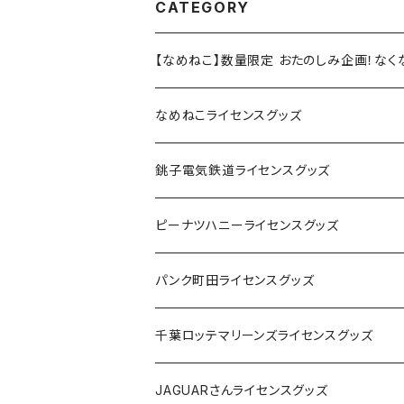
CATEGORY
【なめねこ】数量限定 おたのしみ企画！な
なめねこライセンスグッズ
Tシャツ
銚子電気鉄道ライセンスグッズ
キャップ
ステッカー
ピーナツハニーライセンスグッズ
ステッカー
缶バッジ
Tシャツ
パンク町田ライセンスグッズ
缶バッジ
アクリルキーホルダー
キャップ
Tシャツ
千葉ロッテマリーンズライセンスグッズ
ホテルキーホルダー
ホテルキーホルダー
バッグ
キャップ
ステッカー
JAGUARさんライセンスグッズ