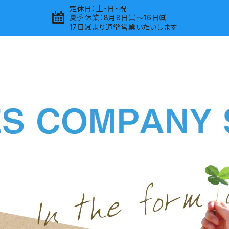
定休日：土・日・祝
夏季休業：8月8日㈯～16日㈰
17日㈪より通常営業いたいします