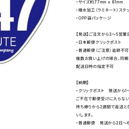
・サイズ約77mm x 81mm
・撥水加工（ラミネート）ステ
・OPP袋パッケージ
【発送】ご注文から3〜5営業
・日本郵便クリックポスト
・普通郵便（ご注意）追跡不
複数お買い上げの場合、同梱
配送日時の指定不可
【納期】
・クリックポスト 発送から1
ご不在で郵便受けに入らない
持ち帰りから2週間で返送と
いします。
・普通郵便 発送から2日〜