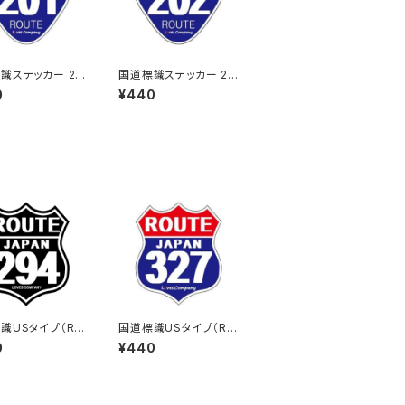
識ステッカー 20
国道標識ステッカー 20
2号線
0
¥440
識USタイプ（RO
国道標識USタイプ（RO
ステッカー 294
UTE）ステッカー 327
0
¥440
ブラック）
号線