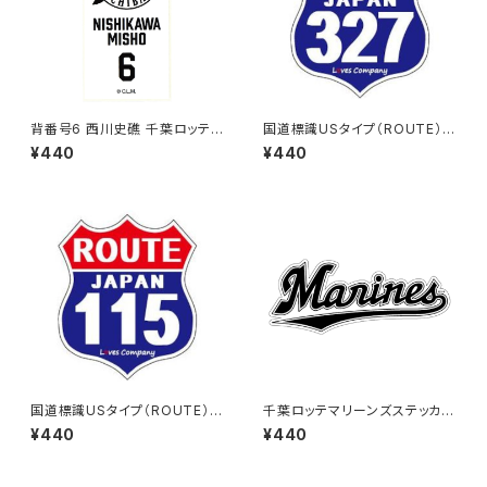
背番号6 西川史礁 千葉ロッテマ
国道標識USタイプ（ROUTE）ス
リーンズ 選手ステッカー（ホワイ
テッカー 327号線
¥440
¥440
トB)
国道標識USタイプ（ROUTE）ス
千葉ロッテマリーンズステッカー
テッカー 115号線
16
¥440
¥440