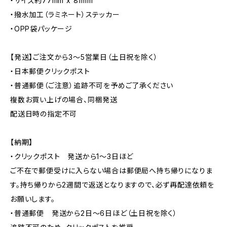
・サイズ約77mm x 81mm
・撥水加工（ラミネート）ステッカー
・OPP袋パッケージ
【発送】ご注文から3〜5営業日（土日祝を除く）
・日本郵便クリックポスト
・普通郵便（ご注意）追跡不可を予めご了承ください
複数お買い上げの場合、同梱発送
配送日時の指定不可
【納期】
・クリックポスト 発送から1〜3日ほど
ご不在で郵便受けに入らない場合は郵便局へ持ち帰りになりま
す。持ち帰りから2週間で返送となりますので、必ず再配達依頼を
お願いします。
・普通郵便 発送から2日〜6日ほど（土日祝を除く）