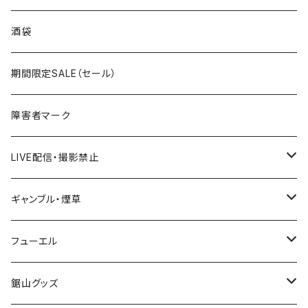
国道300～399号線
ROUTE200～299号線
ROUTE 100～199号線
ROUTE 0～99号線
岩手県
酒袋
国道400～499号線
ROUTE300～399号線
ROUTE 200～299号線
ROUTE 100～199号線
宮城県
期間限定SALE（セール）
国道500～599号線
ROUTE400～499号線
ROUTE 300～399号線
ROUTE 200～299号線
秋田県
障害者マーク
国道600～699号線
ROUTE500～599号線
ROUTE 400～499号線
ROUTE 300～399号線
Tシャツ
山形県
LIVE配信・撮影禁止
国道700～799号線
ROUTE600～699号線
ROUTE 500～599号線
ROUTE 400～499号線
ステッカー
福島県
LIVE配信禁止
ギャンブル・煙草
国道800～899号線
ROUTE700～799号線
ROUTE 600～699号線
ROUTE 500～599号線
茨城県
撮影禁止
ホテルキーホルダー
フューエル
国道900～1000号線
ROUTE800～899号線
ROUTE 700～799号線
ROUTE 600～699号線
栃木県
たばこ・禁煙ステッカー
ステッカー
鋸山グッズ
ROUTE900～1000号線
ROUTE 800～899号線
ROUTE 700～799号線