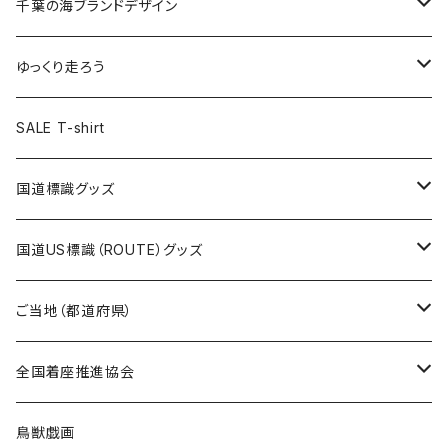
キャップ
キーホルダー
缶バッジ
JAGUARさんコラボグッズ
缶バッジ
キャップ
Tシャツ
千葉の海ブランドデザイン
選手缶バッジ54mm
Tシャツ
トートバッグ
クリアファイル
キーホルダー
サコッシュ
クリアファイル
エコバッグ
キャップ
Tシャツ
ゆっくり走ろう
ステッカー
ランチバッグ
クリアファイル
ホテルキーホルダー
マスク
ステッカー
ステッカー
キャップ
Tシャツ
SALE T-shirt
エコバッグ
モーテルキーホルダー
エコバッグ
モーテルキーホルダー
ホテルキーホルダー
ステッカー
ステッカー
国道標識グッズ
トートバッグ
千葉ロッテマリーンズコラボ
ホテルキーホルダー
ホテルキーホルダー
ステッカー
国道US標識（ROUTE）グッズ
国道0～99号線
トートバッグ
Tシャツ
ステッカー
ご当地（都道府県）
国道100～199号線
ROUTE 0～99号線
キャップ
Tシャツ
北海道
全国着座推進協会
国道200～299号線
ROUTE100～199号線
ROUTE 0～99号線
キャップ
青森県
ステッカー
鳥獣戯画