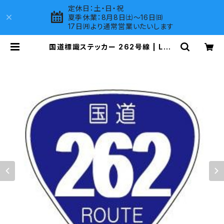
定休日：土・日・祝
夏季休業：8月8日㈯～16日㈰
17日㈪より通常営業いたいします
国道標識ステッカー 262号線 | LOV
ES COMPANY SHOP