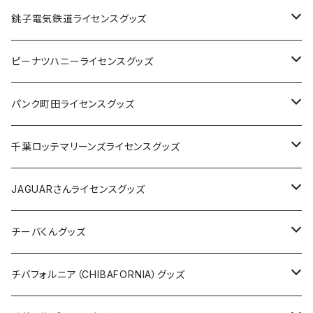
Tシャツ
銚子電気鉄道ライセンスグッズ
キャップ
ステッカー
ピーナツハニーライセンスグッズ
ステッカー
缶バッジ
Tシャツ
パンク町田ライセンスグッズ
缶バッジ
アクリルキーホルダー
キャップ
Tシャツ
千葉ロッテマリーンズライセンスグッズ
ホテルキーホルダー
ホテルキーホルダー
バッグ
キャップ
ステッカー
JAGUARさんライセンスグッズ
ステッカー
クリアファイル
ステッカー
バッグ
缶バッジ
Tシャツ
チーバくんグッズ
ステッカー大
缶バッジ32mm
Tシャツ
缶バッジ
ステッカー
エコバッグ
ステッカー
Tシャツ
チバフォルニア（CHIBAFORNIA）グッズ
選手ステッカー
缶バッジ54mm