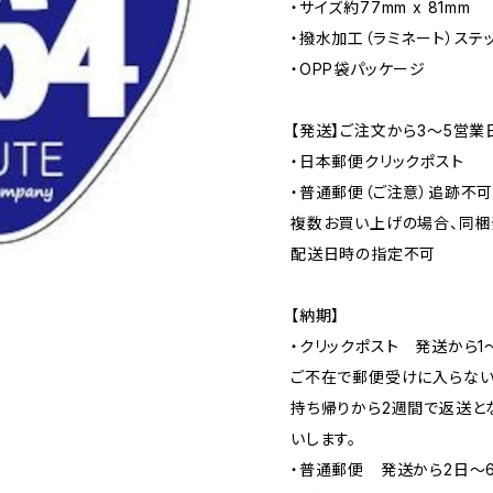
・サイズ約77mm x 81mm
・撥水加工（ラミネート）ステ
・OPP袋パッケージ
【発送】ご注文から3〜5営業
・日本郵便クリックポスト
・普通郵便（ご注意）追跡不
複数お買い上げの場合、同梱
配送日時の指定不可
【納期】
・クリックポスト 発送から1
ご不在で郵便受けに入らない
持ち帰りから2週間で返送と
いします。
・普通郵便 発送から2日〜