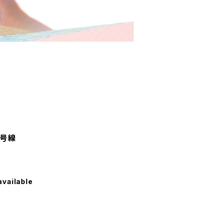
4号線
available