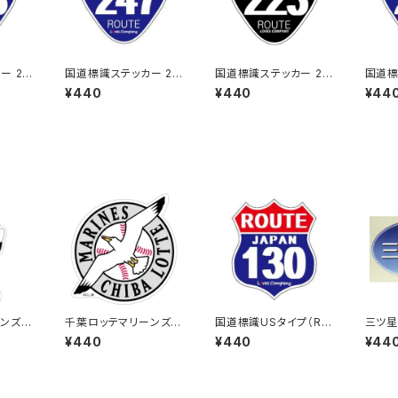
ー 23
国道標識ステッカー 24
国道標識ステッカー 22
国道標
7号線
3号線（ブラック）
0号線
¥440
¥440
¥44
ンズス
千葉ロッテマリーンズス
国道標識USタイプ（RO
三ツ星
テッカー15
UTE）ステッカー 130号
県民(
¥440
¥440
¥44
線