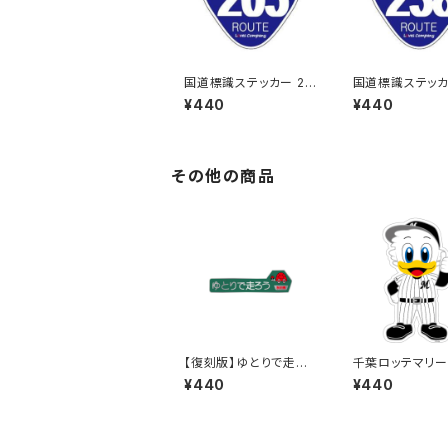
国道標識ステッカー 20
国道標識ステッカ
5号線
8号線
¥440
¥440
その他の商品
【復刻版】ゆとりで走ろ
千葉ロッテマリー
う秋田県（緑）：ステッカ
テッカー13
¥440
¥440
ー