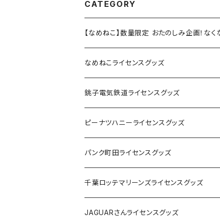
CATEGORY
【なめねこ】数量限定 おたのしみ企画！な
なめねこライセンスグッズ
Tシャツ
銚子電気鉄道ライセンスグッズ
キャップ
ステッカー
ピーナツハニーライセンスグッズ
ステッカー
缶バッジ
Tシャツ
パンク町田ライセンスグッズ
缶バッジ
アクリルキーホルダー
キャップ
Tシャツ
千葉ロッテマリーンズライセンスグッズ
ホテルキーホルダー
ホテルキーホルダー
バッグ
キャップ
ステッカー
JAGUARさんライセンスグッズ