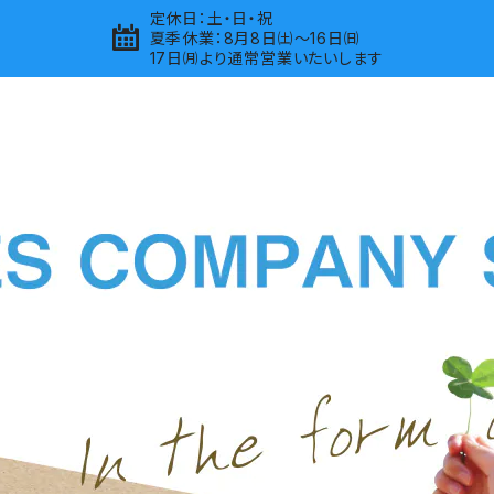
定休日：土・日・祝
夏季休業：8月8日㈯～16日㈰
17日㈪より通常営業いたいします