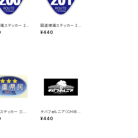
識ステッカー 20
国道標識ステッカー 20
1号線
0
¥440
ステッカー 三重
チバフォルニア（CHIBA
ブルー)
FORNIA）ステッカーB
0
¥440
（Black）