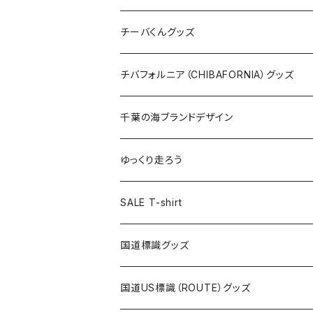
ステッカー
クリアファイル
ステッカー
バッグ
缶バッジ
Tシャツ
チーバくんグッズ
ステッカー大
缶バッジ32mm
Tシャツ
缶バッジ
ステッカー
エコバッグ
ステッカー
Tシャツ
チバフォルニア（CHIBAFORNIA）グッズ
選手ステッカー
缶バッジ54mm
キャップ
キーホルダー
缶バッジ
JAGUARさんコラボグッズ
缶バッジ
キャップ
Tシャツ
千葉の海ブランドデザイン
選手缶バッジ54mm
Tシャツ
トートバッグ
クリアファイル
キーホルダー
サコッシュ
クリアファイル
エコバッグ
キャップ
Tシャツ
ゆっくり走ろう
ステッカー
ランチバッグ
クリアファイル
ホテルキーホルダー
マスク
ステッカー
ステッカー
キャップ
Tシャツ
SALE T-shirt
エコバッグ
モーテルキーホルダー
エコバッグ
モーテルキーホルダー
ホテルキーホルダー
ステッカー
ステッカー
国道標識グッズ
トートバッグ
千葉ロッテマリーンズコラボ
ホテルキーホルダー
ホテルキーホルダー
ステッカー
国道US標識（ROUTE）グッズ