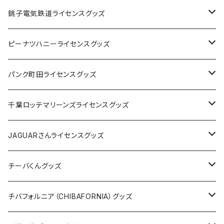
Tシャツ
銚子電気鉄道ライセンスグッズ
キャップ
ステッカー
ピーナツハニーライセンスグッズ
ステッカー
缶バッジ
Tシャツ
パンク町田ライセンスグッズ
缶バッジ
アクリルキーホルダー
キャップ
Tシャツ
千葉ロッテマリーンズライセンスグッズ
ホテルキーホルダー
ホテルキーホルダー
バッグ
キャップ
ステッカー
JAGUARさんライセンスグッズ
ステッカー
クリアファイル
ステッカー
バッグ
缶バッジ
Tシャツ
チーバくんグッズ
ステッカー大
缶バッジ32mm
Tシャツ
缶バッジ
ステッカー
エコバッグ
ステッカー
Tシャツ
チバフォルニア（CHIBAFORNIA）グッズ
選手ステッカー
缶バッジ54mm