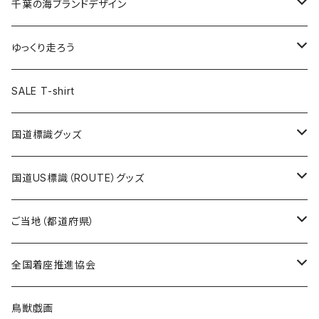
キャップ
キーホルダー
缶バッジ
JAGUARさんコラボグッズ
缶バッジ
キャップ
Tシャツ
千葉の海ブランドデザイン
選手缶バッジ54mm
Tシャツ
トートバッグ
クリアファイル
キーホルダー
サコッシュ
クリアファイル
エコバッグ
キャップ
Tシャツ
ゆっくり走ろう
ステッカー
ランチバッグ
クリアファイル
ホテルキーホルダー
マスク
ステッカー
ステッカー
キャップ
Tシャツ
SALE T-shirt
エコバッグ
モーテルキーホルダー
エコバッグ
モーテルキーホルダー
ホテルキーホルダー
ステッカー
ステッカー
国道標識グッズ
トートバッグ
千葉ロッテマリーンズコラボ
ホテルキーホルダー
ホテルキーホルダー
ステッカー
国道US標識（ROUTE）グッズ
国道0～99号線
トートバッグ
Tシャツ
ステッカー
ご当地（都道府県）
国道100～199号線
ROUTE 0～99号線
キャップ
Tシャツ
北海道
全国着座推進協会
国道200～299号線
ROUTE100～199号線
ROUTE 0～99号線
キャップ
青森県
ステッカー
鳥獣戯画