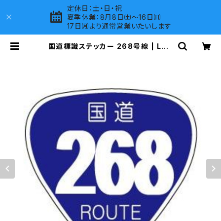
定休日：土・日・祝
夏季休業：8月8日㈯～16日㈰
17日㈪より通常営業いたいします
国道標識ステッカー 268号線 | LOV
ES COMPANY SHOP