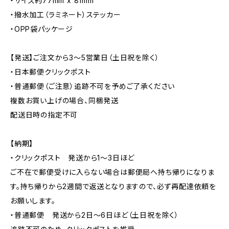
・サイズ約77mm x 81mm
・撥水加工（ラミネート）ステッカー
・OPP袋パッケージ
【発送】ご注文から3〜5営業日（土日祝を除く）
・日本郵便クリックポスト
・普通郵便（ご注意）追跡不可を予めご了承ください
複数お買い上げの場合、同梱発送
配送日時の指定不可
【納期】
・クリックポスト 発送から1〜3日ほど
ご不在で郵便受けに入らない場合は郵便局へ持ち帰りになりま
す。持ち帰りから2週間で返送となりますので、必ず再配達依頼を
お願いします。
・普通郵便 発送から2日〜6日ほど（土日祝を除く）