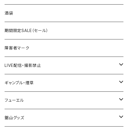
国道300～399号線
ROUTE200～299号線
ROUTE 100～199号線
ROUTE 0～99号線
岩手県
酒袋
国道400～499号線
ROUTE300～399号線
ROUTE 200～299号線
ROUTE 100～199号線
宮城県
期間限定SALE（セール）
国道500～599号線
ROUTE400～499号線
ROUTE 300～399号線
ROUTE 200～299号線
秋田県
障害者マーク
国道600～699号線
ROUTE500～599号線
ROUTE 400～499号線
ROUTE 300～399号線
Tシャツ
山形県
LIVE配信・撮影禁止
国道700～799号線
ROUTE600～699号線
ROUTE 500～599号線
ROUTE 400～499号線
ステッカー
福島県
LIVE配信禁止
ギャンブル・煙草
国道800～899号線
ROUTE700～799号線
ROUTE 600～699号線
ROUTE 500～599号線
茨城県
撮影禁止
ホテルキーホルダー
フューエル
国道900～1000号線
ROUTE800～899号線
ROUTE 700～799号線
ROUTE 600～699号線
栃木県
たばこ・禁煙ステッカー
ステッカー
鋸山グッズ
ROUTE900～1000号線
ROUTE 800～899号線
ROUTE 700～799号線