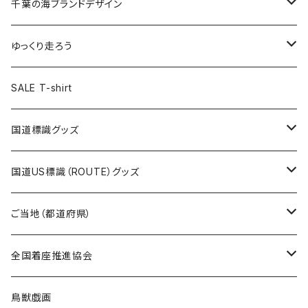
キャップ
キーホルダー
缶バッジ
JAGUARさんコラボグッズ
缶バッジ
キャップ
Tシャツ
千葉の海ブランドデザイン
選手缶バッジ54mm
Tシャツ
トートバッグ
クリアファイル
キーホルダー
サコッシュ
クリアファイル
エコバッグ
キャップ
Tシャツ
ゆっくり走ろう
ステッカー
ランチバッグ
クリアファイル
ホテルキーホルダー
マスク
ステッカー
ステッカー
キャップ
Tシャツ
SALE T-shirt
エコバッグ
モーテルキーホルダー
エコバッグ
モーテルキーホルダー
ホテルキーホルダー
ステッカー
ステッカー
国道標識グッズ
トートバッグ
千葉ロッテマリーンズコラボ
ホテルキーホルダー
ホテルキーホルダー
ステッカー
国道US標識（ROUTE）グッズ
国道0～99号線
トートバッグ
Tシャツ
ステッカー
ご当地（都道府県）
国道100～199号線
ROUTE 0～99号線
キャップ
Tシャツ
北海道
全国着座推進協会
国道200～299号線
ROUTE100～199号線
ROUTE 0～99号線
キャップ
青森県
ステッカー
鳥獣戯画