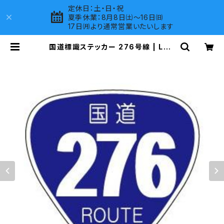
定休日：土・日・祝
夏季休業：8月8日㈯～16日㈰
17日㈪より通常営業いたいします
国道標識ステッカー 276号線 | LOV
ES COMPANY SHOP