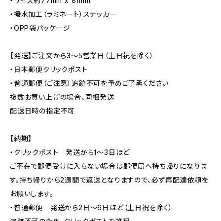
・サイズ約77mm x 81mm
・撥水加工（ラミネート）ステッカー
・OPP袋パッケージ
【発送】ご注文から3〜5営業日（土日祝を除く）
・日本郵便クリックポスト
・普通郵便（ご注意）追跡不可を予めご了承ください
複数お買い上げの場合、同梱発送
配送日時の指定不可
【納期】
・クリックポスト 発送から1〜3日ほど
ご不在で郵便受けに入らない場合は郵便局へ持ち帰りになりま
す。持ち帰りから2週間で返送となりますので、必ず再配達依頼を
お願いします。
・普通郵便 発送から2日〜6日ほど（土日祝を除く）