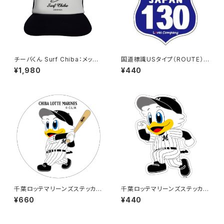
チーバくん Surf Chiba：メッシ
国道標識USタイプ（ROUTE）ス
ュキャップ（Bホワイト）
テッカー 130号線
¥1,980
¥440
千葉ロッテマリーンズステッカー
千葉ロッテマリーンズステッカー
8（大）
14
¥660
¥440