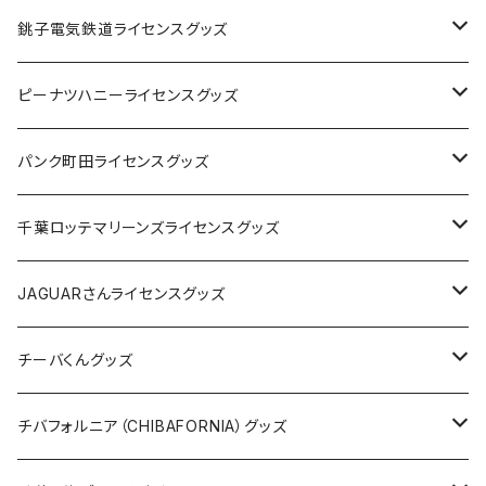
Tシャツ
銚子電気鉄道ライセンスグッズ
キャップ
ステッカー
ピーナツハニーライセンスグッズ
ステッカー
缶バッジ
Tシャツ
パンク町田ライセンスグッズ
缶バッジ
アクリルキーホルダー
キャップ
Tシャツ
千葉ロッテマリーンズライセンスグッズ
ホテルキーホルダー
ホテルキーホルダー
バッグ
キャップ
ステッカー
JAGUARさんライセンスグッズ
ステッカー
クリアファイル
ステッカー
バッグ
缶バッジ
Tシャツ
チーバくんグッズ
ステッカー大
缶バッジ32mm
Tシャツ
缶バッジ
ステッカー
エコバッグ
ステッカー
Tシャツ
チバフォルニア（CHIBAFORNIA）グッズ
選手ステッカー
缶バッジ54mm