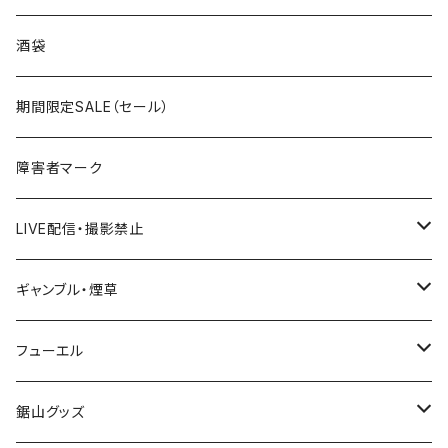
国道300～399号線
ROUTE200～299号線
ROUTE 100～199号線
ROUTE 0～99号線
岩手県
酒袋
国道400～499号線
ROUTE300～399号線
ROUTE 200～299号線
ROUTE 100～199号線
宮城県
期間限定SALE（セール）
国道500～599号線
ROUTE400～499号線
ROUTE 300～399号線
ROUTE 200～299号線
秋田県
障害者マーク
国道600～699号線
ROUTE500～599号線
ROUTE 400～499号線
ROUTE 300～399号線
Tシャツ
山形県
LIVE配信・撮影禁止
国道700～799号線
ROUTE600～699号線
ROUTE 500～599号線
ROUTE 400～499号線
ステッカー
福島県
LIVE配信禁止
ギャンブル・煙草
国道800～899号線
ROUTE700～799号線
ROUTE 600～699号線
ROUTE 500～599号線
茨城県
撮影禁止
ホテルキーホルダー
フューエル
国道900～1000号線
ROUTE800～899号線
ROUTE 700～799号線
ROUTE 600～699号線
栃木県
たばこ・禁煙ステッカー
ステッカー
鋸山グッズ
ROUTE900～1000号線
ROUTE 800～899号線
ROUTE 700～799号線