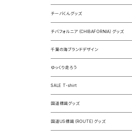
ステッカー
クリアファイル
ステッカー
バッグ
缶バッジ
Tシャツ
チーバくんグッズ
ステッカー大
缶バッジ32mm
Tシャツ
缶バッジ
ステッカー
エコバッグ
ステッカー
Tシャツ
チバフォルニア（CHIBAFORNIA）グッズ
選手ステッカー
缶バッジ54mm
キャップ
キーホルダー
缶バッジ
JAGUARさんコラボグッズ
缶バッジ
キャップ
Tシャツ
千葉の海ブランドデザイン
選手缶バッジ54mm
Tシャツ
トートバッグ
クリアファイル
キーホルダー
サコッシュ
クリアファイル
エコバッグ
キャップ
Tシャツ
ゆっくり走ろう
ステッカー
ランチバッグ
クリアファイル
ホテルキーホルダー
マスク
ステッカー
ステッカー
キャップ
Tシャツ
SALE T-shirt
エコバッグ
モーテルキーホルダー
エコバッグ
モーテルキーホルダー
ホテルキーホルダー
ステッカー
ステッカー
国道標識グッズ
トートバッグ
千葉ロッテマリーンズコラボ
ホテルキーホルダー
ホテルキーホルダー
ステッカー
国道US標識（ROUTE）グッズ