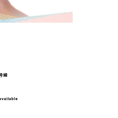
1号線
available