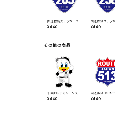
国道標識ステッカー 20
国道標識ステッカ
5号線
8号線
¥440
¥440
その他の商品
千葉ロッテマリーンズス
国道標識USタイ
テッカー13
UTE）ステッカー 
¥440
¥440
線