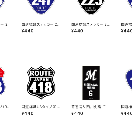
ー 23
国道標識ステッカー 24
国道標識ステッカー 22
国道標
7号線
3号線（ブラック）
0号線
¥440
¥440
¥44
プ（RO
国道標識USタイプ（RO
背番号6 西川史礁 千葉
国道標
513号
UTE）ステッカー 418号
ロッテマリーンズ 選手
4号線
¥440
¥440
¥44
線（ブラック）
ステッカー（ブラックB)