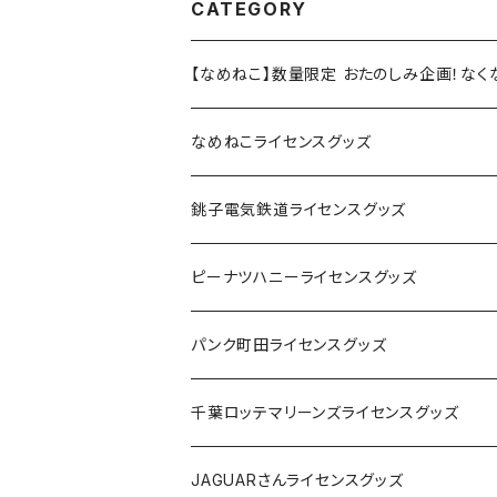
CATEGORY
【なめねこ】数量限定 おたのしみ企画！な
なめねこライセンスグッズ
Tシャツ
銚子電気鉄道ライセンスグッズ
キャップ
ステッカー
ピーナツハニーライセンスグッズ
ステッカー
缶バッジ
Tシャツ
パンク町田ライセンスグッズ
缶バッジ
アクリルキーホルダー
キャップ
Tシャツ
千葉ロッテマリーンズライセンスグッズ
ホテルキーホルダー
ホテルキーホルダー
バッグ
キャップ
ステッカー
JAGUARさんライセンスグッズ