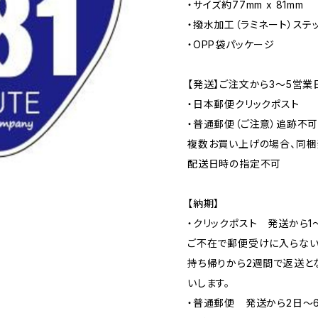
・サイズ約77mm x 81mm
・撥水加工（ラミネート）ステ
・OPP袋パッケージ
【発送】ご注文から3〜5営業
・日本郵便クリックポスト
・普通郵便（ご注意）追跡不
複数お買い上げの場合、同梱
配送日時の指定不可
【納期】
・クリックポスト 発送から1
ご不在で郵便受けに入らない
持ち帰りから2週間で返送と
いします。
・普通郵便 発送から2日〜