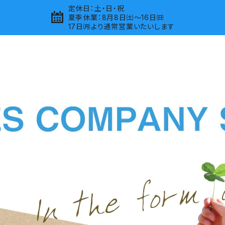
定休日：土・日・祝
夏季休業：8月8日㈯～16日㈰
17日㈪より通常営業いたいします