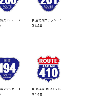
識ステッカー 20
国道標識ステッカー 20
1号線
0
¥440
識ステッカー 19
国道標識USタイプ（RO
UTE）ステッカー 410号
0
¥440
線