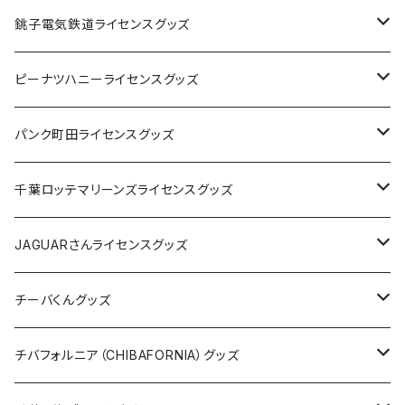
Tシャツ
銚子電気鉄道ライセンスグッズ
キャップ
ステッカー
ピーナツハニーライセンスグッズ
ステッカー
缶バッジ
Tシャツ
パンク町田ライセンスグッズ
缶バッジ
アクリルキーホルダー
キャップ
Tシャツ
千葉ロッテマリーンズライセンスグッズ
ホテルキーホルダー
ホテルキーホルダー
バッグ
キャップ
ステッカー
JAGUARさんライセンスグッズ
ステッカー
クリアファイル
ステッカー
バッグ
缶バッジ
Tシャツ
チーバくんグッズ
ステッカー大
缶バッジ32mm
Tシャツ
缶バッジ
ステッカー
エコバッグ
ステッカー
Tシャツ
チバフォルニア（CHIBAFORNIA）グッズ
選手ステッカー
缶バッジ54mm