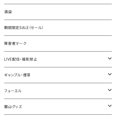
国道300～399号線
ROUTE200～299号線
ROUTE 100～199号線
ROUTE 0～99号線
岩手県
酒袋
国道400～499号線
ROUTE300～399号線
ROUTE 200～299号線
ROUTE 100～199号線
宮城県
期間限定SALE（セール）
国道500～599号線
ROUTE400～499号線
ROUTE 300～399号線
ROUTE 200～299号線
秋田県
障害者マーク
国道600～699号線
ROUTE500～599号線
ROUTE 400～499号線
ROUTE 300～399号線
Tシャツ
山形県
LIVE配信・撮影禁止
国道700～799号線
ROUTE600～699号線
ROUTE 500～599号線
ROUTE 400～499号線
ステッカー
福島県
LIVE配信禁止
ギャンブル・煙草
国道800～899号線
ROUTE700～799号線
ROUTE 600～699号線
ROUTE 500～599号線
茨城県
撮影禁止
ホテルキーホルダー
フューエル
国道900～1000号線
ROUTE800～899号線
ROUTE 700～799号線
ROUTE 600～699号線
栃木県
たばこ・禁煙ステッカー
ステッカー
鋸山グッズ
ROUTE900～1000号線
ROUTE 800～899号線
ROUTE 700～799号線