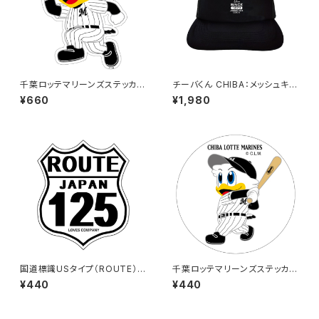
千葉ロッテマリーンズステッカー
チーバくん CHIBA：メッシュキャ
14（大）
ップ（ブラック）
¥660
¥1,980
国道標識USタイプ（ROUTE）ス
千葉ロッテマリーンズステッカー
テッカー 125号線（ホワイト）
8
¥440
¥440