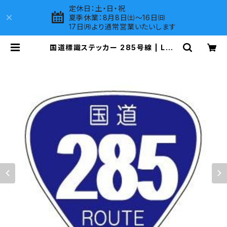
定休日：土・日・祝
夏季休業：8月8日㈯～16日㈰
17日㈪より通常営業いたいします
国道標識ステッカー 285号線 | LOV
ES COMPANY SHOP