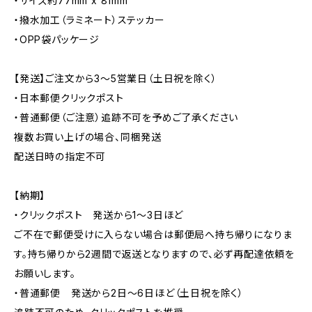
・サイズ約77mm x 81mm
・撥水加工（ラミネート）ステッカー
・OPP袋パッケージ
【発送】ご注文から3〜5営業日（土日祝を除く）
・日本郵便クリックポスト
・普通郵便（ご注意）追跡不可を予めご了承ください
複数お買い上げの場合、同梱発送
配送日時の指定不可
【納期】
・クリックポスト 発送から1〜3日ほど
ご不在で郵便受けに入らない場合は郵便局へ持ち帰りになりま
す。持ち帰りから2週間で返送となりますので、必ず再配達依頼を
お願いします。
・普通郵便 発送から2日〜6日ほど（土日祝を除く）