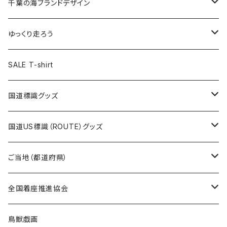
キャップ
キーホルダー
缶バッジ
JAGUARさんコラボグッズ
缶バッジ
キャップ
Tシャツ
千葉の海ブランドデザイン
選手缶バッジ54mm
Tシャツ
トートバッグ
クリアファイル
キーホルダー
サコッシュ
クリアファイル
エコバッグ
キャップ
Tシャツ
ゆっくり走ろう
ステッカー
ランチバッグ
クリアファイル
ホテルキーホルダー
マスク
ステッカー
ステッカー
キャップ
Tシャツ
SALE T-shirt
エコバッグ
モーテルキーホルダー
エコバッグ
モーテルキーホルダー
ホテルキーホルダー
ステッカー
ステッカー
国道標識グッズ
トートバッグ
千葉ロッテマリーンズコラボ
ホテルキーホルダー
ホテルキーホルダー
ステッカー
国道US標識（ROUTE）グッズ
国道0～99号線
トートバッグ
Tシャツ
ステッカー
ご当地（都道府県）
国道100～199号線
ROUTE 0～99号線
キャップ
Tシャツ
北海道
全国着座推進協会
国道200～299号線
ROUTE100～199号線
ROUTE 0～99号線
キャップ
青森県
ステッカー
鳥獣戯画