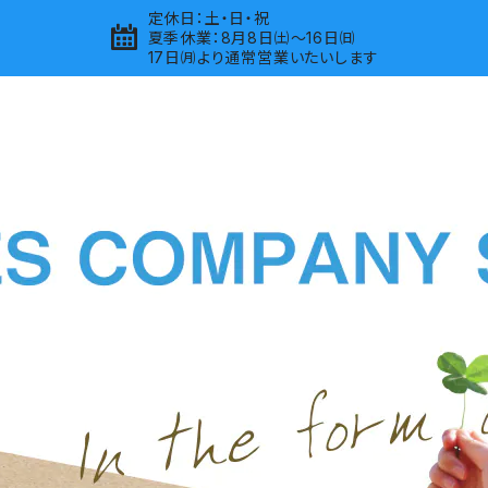
定休日：土・日・祝
夏季休業：8月8日㈯～16日㈰
17日㈪より通常営業いたいします