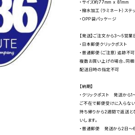
・サイズ約77mm x 81mm
・撥水加工（ラミネート）ステ
・OPP袋パッケージ
【発送】ご注文から3〜5営業
・日本郵便クリックポスト
・普通郵便（ご注意）追跡不
複数お買い上げの場合、同梱
配送日時の指定不可
【納期】
・クリックポスト 発送から1
ご不在で郵便受けに入らない
持ち帰りから2週間で返送と
いします。
・普通郵便 発送から2日〜