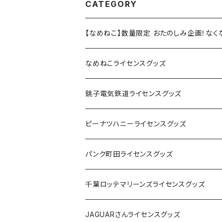
CATEGORY
【なめねこ】数量限定 おたのしみ企画！な
なめねこライセンスグッズ
Tシャツ
銚子電気鉄道ライセンスグッズ
キャップ
ステッカー
ピーナツハニーライセンスグッズ
ステッカー
缶バッジ
Tシャツ
パンク町田ライセンスグッズ
缶バッジ
アクリルキーホルダー
キャップ
Tシャツ
千葉ロッテマリーンズライセンスグッズ
ホテルキーホルダー
ホテルキーホルダー
バッグ
キャップ
ステッカー
JAGUARさんライセンスグッズ