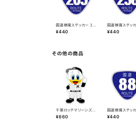
国道標識ステッカー 20
国道標識ステッカ
5号線
8号線
¥440
¥440
その他の商品
千葉ロッテマリーンズス
国道標識ステッカ
テッカー13（大）
号線
¥660
¥440