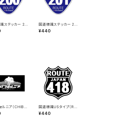
識ステッカー 20
国道標識ステッカー 20
1号線
0
¥440
ォルニア（CHIBA
国道標識USタイプ（RO
NIA）ステッカーB
UTE）ステッカー 418号
0
¥440
k）
線（ブラック）