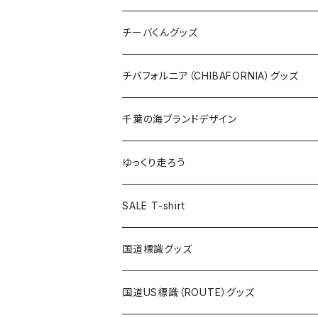
ステッカー
クリアファイル
ステッカー
バッグ
缶バッジ
Tシャツ
チーバくんグッズ
ステッカー大
缶バッジ32mm
Tシャツ
缶バッジ
ステッカー
エコバッグ
ステッカー
Tシャツ
チバフォルニア（CHIBAFORNIA）グッズ
選手ステッカー
缶バッジ54mm
キャップ
キーホルダー
缶バッジ
JAGUARさんコラボグッズ
缶バッジ
キャップ
Tシャツ
千葉の海ブランドデザイン
選手缶バッジ54mm
Tシャツ
トートバッグ
クリアファイル
キーホルダー
サコッシュ
クリアファイル
エコバッグ
キャップ
Tシャツ
ゆっくり走ろう
ステッカー
ランチバッグ
クリアファイル
ホテルキーホルダー
マスク
ステッカー
ステッカー
キャップ
Tシャツ
SALE T-shirt
エコバッグ
モーテルキーホルダー
エコバッグ
モーテルキーホルダー
ホテルキーホルダー
ステッカー
ステッカー
国道標識グッズ
トートバッグ
千葉ロッテマリーンズコラボ
ホテルキーホルダー
ホテルキーホルダー
ステッカー
国道US標識（ROUTE）グッズ