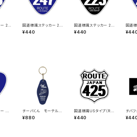
ー 23
国道標識ステッカー 24
国道標識ステッカー 22
国道標
7号線
3号線（ブラック）
0号線
¥440
¥440
¥44
ー 88
チーバくん モーテルキ
国道標識USタイプ（RO
チバフ
ーホルダー design3
UTE）ステッカー 425
FOR
¥880
¥440
¥44
号線（ホワイト）
（Blac