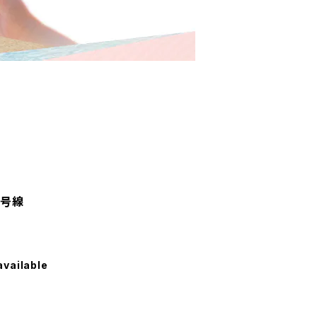
6号線
available