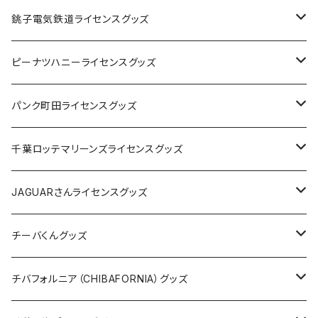
Tシャツ
銚子電気鉄道ライセンスグッズ
キャップ
ステッカー
ピーナツハニーライセンスグッズ
ステッカー
缶バッジ
Tシャツ
パンク町田ライセンスグッズ
缶バッジ
アクリルキーホルダー
キャップ
Tシャツ
千葉ロッテマリーンズライセンスグッズ
ホテルキーホルダー
ホテルキーホルダー
バッグ
キャップ
ステッカー
JAGUARさんライセンスグッズ
ステッカー
クリアファイル
ステッカー
バッグ
缶バッジ
Tシャツ
チーバくんグッズ
ステッカー大
缶バッジ32mm
Tシャツ
缶バッジ
ステッカー
エコバッグ
ステッカー
Tシャツ
チバフォルニア（CHIBAFORNIA）グッズ
選手ステッカー
缶バッジ54mm