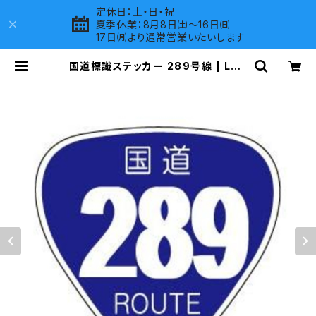
定休日：土・日・祝
夏季休業：8月8日㈯～16日㈰
17日㈪より通常営業いたいします
国道標識ステッカー 289号線 | LOV
ES COMPANY SHOP