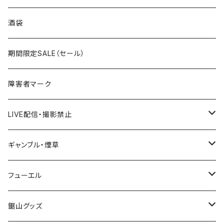
国道300～399号線
ROUTE200～299号線
ROUTE 100～199号線
ROUTE 0～99号線
岩手県
酒袋
国道400～499号線
ROUTE300～399号線
ROUTE 200～299号線
ROUTE 100～199号線
宮城県
期間限定SALE（セール）
国道500～599号線
ROUTE400～499号線
ROUTE 300～399号線
ROUTE 200～299号線
秋田県
障害者マーク
国道600～699号線
ROUTE500～599号線
ROUTE 400～499号線
ROUTE 300～399号線
Tシャツ
山形県
LIVE配信・撮影禁止
国道700～799号線
ROUTE600～699号線
ROUTE 500～599号線
ROUTE 400～499号線
ステッカー
福島県
LIVE配信禁止
ギャンブル・煙草
国道800～899号線
ROUTE700～799号線
ROUTE 600～699号線
ROUTE 500～599号線
茨城県
撮影禁止
ホテルキーホルダー
フューエル
国道900～1000号線
ROUTE800～899号線
ROUTE 700～799号線
ROUTE 600～699号線
栃木県
たばこ・禁煙ステッカー
ステッカー
鋸山グッズ
ROUTE900～1000号線
ROUTE 800～899号線
ROUTE 700～799号線