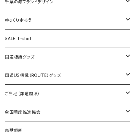
キャップ
キーホルダー
缶バッジ
JAGUARさんコラボグッズ
缶バッジ
キャップ
Tシャツ
千葉の海ブランドデザイン
選手缶バッジ54mm
Tシャツ
トートバッグ
クリアファイル
キーホルダー
サコッシュ
クリアファイル
エコバッグ
キャップ
Tシャツ
ゆっくり走ろう
ステッカー
ランチバッグ
クリアファイル
ホテルキーホルダー
マスク
ステッカー
ステッカー
キャップ
Tシャツ
SALE T-shirt
エコバッグ
モーテルキーホルダー
エコバッグ
モーテルキーホルダー
ホテルキーホルダー
ステッカー
ステッカー
国道標識グッズ
トートバッグ
千葉ロッテマリーンズコラボ
ホテルキーホルダー
ホテルキーホルダー
ステッカー
国道US標識（ROUTE）グッズ
国道0～99号線
トートバッグ
Tシャツ
ステッカー
ご当地（都道府県）
国道100～199号線
ROUTE 0～99号線
キャップ
Tシャツ
北海道
全国着座推進協会
国道200～299号線
ROUTE100～199号線
ROUTE 0～99号線
キャップ
青森県
ステッカー
鳥獣戯画