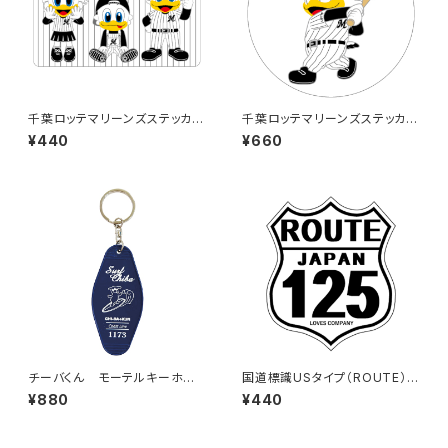
千葉ロッテマリーンズステッカー
千葉ロッテマリーンズステッカー
10
8（大）
¥440
¥660
チーバくん モーテルキーホル
国道標識USタイプ（ROUTE）ス
ダー design3
テッカー 125号線（ホワイト）
¥880
¥440