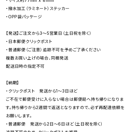
・サイズ約77mm x 81mm
・撥水加工（ラミネート）ステッカー
・OPP袋パッケージ
【発送】ご注文から3〜5営業日（土日祝を除く）
・日本郵便クリックポスト
・普通郵便（ご注意）追跡不可を予めご了承ください
複数お買い上げの場合、同梱発送
配送日時の指定不可
【納期】
・クリックポスト 発送から1〜3日ほど
ご不在で郵便受けに入らない場合は郵便局へ持ち帰りになりま
す。持ち帰りから2週間で返送となりますので、必ず再配達依頼を
お願いします。
・普通郵便 発送から2日〜6日ほど（土日祝を除く）