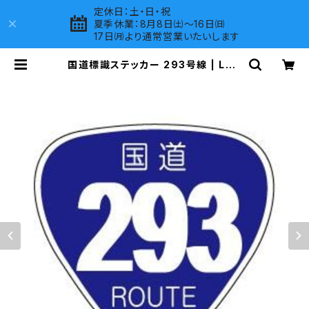
定休日：土・日・祝
夏季休業：8月8日㈯～16日㈰
17日㈪より通常営業いたいします
国道標識ステッカー 293号線 | LOV
ES COMPANY SHOP