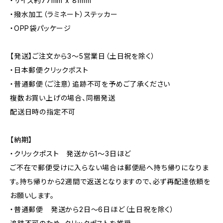
・サイズ約77mm x 81mm
・撥水加工（ラミネート）ステッカー
・OPP袋パッケージ
【発送】ご注文から3〜5営業日（土日祝を除く）
・日本郵便クリックポスト
・普通郵便（ご注意）追跡不可を予めご了承ください
複数お買い上げの場合、同梱発送
配送日時の指定不可
【納期】
・クリックポスト 発送から1〜3日ほど
ご不在で郵便受けに入らない場合は郵便局へ持ち帰りになりま
す。持ち帰りから2週間で返送となりますので、必ず再配達依頼を
お願いします。
・普通郵便 発送から2日〜6日ほど（土日祝を除く）