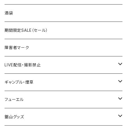
国道300～399号線
ROUTE200～299号線
ROUTE 100～199号線
ROUTE 0～99号線
岩手県
酒袋
国道400～499号線
ROUTE300～399号線
ROUTE 200～299号線
ROUTE 100～199号線
宮城県
期間限定SALE（セール）
国道500～599号線
ROUTE400～499号線
ROUTE 300～399号線
ROUTE 200～299号線
秋田県
障害者マーク
国道600～699号線
ROUTE500～599号線
ROUTE 400～499号線
ROUTE 300～399号線
Tシャツ
山形県
LIVE配信・撮影禁止
国道700～799号線
ROUTE600～699号線
ROUTE 500～599号線
ROUTE 400～499号線
ステッカー
福島県
LIVE配信禁止
ギャンブル・煙草
国道800～899号線
ROUTE700～799号線
ROUTE 600～699号線
ROUTE 500～599号線
茨城県
撮影禁止
ホテルキーホルダー
フューエル
国道900～1000号線
ROUTE800～899号線
ROUTE 700～799号線
ROUTE 600～699号線
栃木県
たばこ・禁煙ステッカー
ステッカー
鋸山グッズ
ROUTE900～1000号線
ROUTE 800～899号線
ROUTE 700～799号線