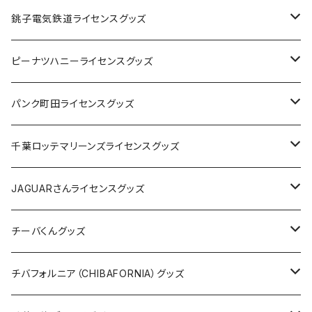
Tシャツ
銚子電気鉄道ライセンスグッズ
キャップ
ステッカー
ピーナツハニーライセンスグッズ
ステッカー
缶バッジ
Tシャツ
パンク町田ライセンスグッズ
缶バッジ
アクリルキーホルダー
キャップ
Tシャツ
千葉ロッテマリーンズライセンスグッズ
ホテルキーホルダー
ホテルキーホルダー
バッグ
キャップ
ステッカー
JAGUARさんライセンスグッズ
ステッカー
クリアファイル
ステッカー
バッグ
缶バッジ
Tシャツ
チーバくんグッズ
ステッカー大
缶バッジ32mm
Tシャツ
缶バッジ
ステッカー
エコバッグ
ステッカー
Tシャツ
チバフォルニア（CHIBAFORNIA）グッズ
選手ステッカー
缶バッジ54mm