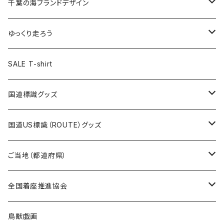
キャップ
キーホルダー
缶バッジ
JAGUARさんコラボグッズ
缶バッジ
キャップ
Tシャツ
千葉の海ブランドデザイン
選手缶バッジ54mm
Tシャツ
トートバッグ
クリアファイル
キーホルダー
サコッシュ
クリアファイル
エコバッグ
キャップ
Tシャツ
ゆっくり走ろう
ステッカー
ランチバッグ
クリアファイル
ホテルキーホルダー
マスク
ステッカー
ステッカー
キャップ
Tシャツ
SALE T-shirt
エコバッグ
モーテルキーホルダー
エコバッグ
モーテルキーホルダー
ホテルキーホルダー
ステッカー
ステッカー
国道標識グッズ
トートバッグ
千葉ロッテマリーンズコラボ
ホテルキーホルダー
ホテルキーホルダー
ステッカー
国道US標識（ROUTE）グッズ
国道0～99号線
トートバッグ
Tシャツ
ステッカー
ご当地（都道府県）
国道100～199号線
ROUTE 0～99号線
キャップ
Tシャツ
北海道
全国着座推進協会
国道200～299号線
ROUTE100～199号線
ROUTE 0～99号線
キャップ
青森県
ステッカー
鳥獣戯画