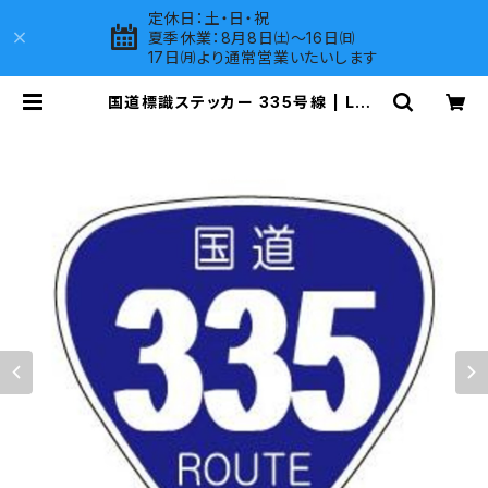
定休日：土・日・祝
夏季休業：8月8日㈯～16日㈰
17日㈪より通常営業いたいします
国道標識ステッカー 335号線 | LOV
ES COMPANY SHOP