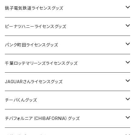
Tシャツ
銚子電気鉄道ライセンスグッズ
キャップ
ステッカー
ピーナツハニーライセンスグッズ
ステッカー
缶バッジ
Tシャツ
パンク町田ライセンスグッズ
缶バッジ
アクリルキーホルダー
キャップ
Tシャツ
千葉ロッテマリーンズライセンスグッズ
ホテルキーホルダー
ホテルキーホルダー
バッグ
キャップ
ステッカー
JAGUARさんライセンスグッズ
ステッカー
クリアファイル
ステッカー
バッグ
缶バッジ
Tシャツ
チーバくんグッズ
ステッカー大
缶バッジ32mm
Tシャツ
缶バッジ
ステッカー
エコバッグ
ステッカー
Tシャツ
チバフォルニア（CHIBAFORNIA）グッズ
選手ステッカー
缶バッジ54mm