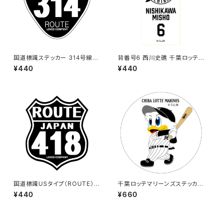
国道標識ステッカー 314号線
背番号6 西川史礁 千葉ロッテマ
（ブラック）
リーンズ 選手ステッカー（ホワイ
¥440
¥440
トB)
国道標識USタイプ（ROUTE）ス
千葉ロッテマリーンズステッカー
テッカー 418号線（ブラック）
8（大）
¥440
¥660