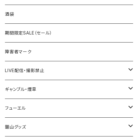
国道300～399号線
ROUTE200～299号線
ROUTE 100～199号線
ROUTE 0～99号線
岩手県
酒袋
国道400～499号線
ROUTE300～399号線
ROUTE 200～299号線
ROUTE 100～199号線
宮城県
期間限定SALE（セール）
国道500～599号線
ROUTE400～499号線
ROUTE 300～399号線
ROUTE 200～299号線
秋田県
障害者マーク
国道600～699号線
ROUTE500～599号線
ROUTE 400～499号線
ROUTE 300～399号線
Tシャツ
山形県
LIVE配信・撮影禁止
国道700～799号線
ROUTE600～699号線
ROUTE 500～599号線
ROUTE 400～499号線
ステッカー
福島県
LIVE配信禁止
ギャンブル・煙草
国道800～899号線
ROUTE700～799号線
ROUTE 600～699号線
ROUTE 500～599号線
茨城県
撮影禁止
ホテルキーホルダー
フューエル
国道900～1000号線
ROUTE800～899号線
ROUTE 700～799号線
ROUTE 600～699号線
栃木県
たばこ・禁煙ステッカー
ステッカー
鋸山グッズ
ROUTE900～1000号線
ROUTE 800～899号線
ROUTE 700～799号線