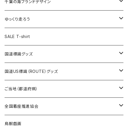
キャップ
キーホルダー
缶バッジ
JAGUARさんコラボグッズ
缶バッジ
キャップ
Tシャツ
千葉の海ブランドデザイン
選手缶バッジ54mm
Tシャツ
トートバッグ
クリアファイル
キーホルダー
サコッシュ
クリアファイル
エコバッグ
キャップ
Tシャツ
ゆっくり走ろう
ステッカー
ランチバッグ
クリアファイル
ホテルキーホルダー
マスク
ステッカー
ステッカー
キャップ
Tシャツ
SALE T-shirt
エコバッグ
モーテルキーホルダー
エコバッグ
モーテルキーホルダー
ホテルキーホルダー
ステッカー
ステッカー
国道標識グッズ
トートバッグ
千葉ロッテマリーンズコラボ
ホテルキーホルダー
ホテルキーホルダー
ステッカー
国道US標識（ROUTE）グッズ
国道0～99号線
トートバッグ
Tシャツ
ステッカー
ご当地（都道府県）
国道100～199号線
ROUTE 0～99号線
キャップ
Tシャツ
北海道
全国着座推進協会
国道200～299号線
ROUTE100～199号線
ROUTE 0～99号線
キャップ
青森県
ステッカー
鳥獣戯画