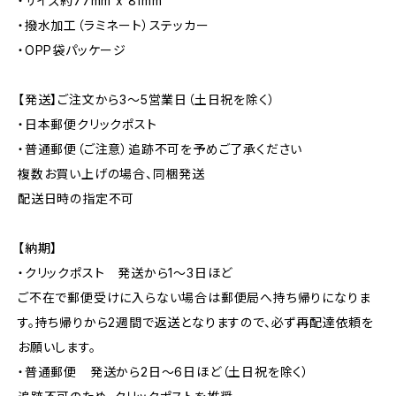
・サイズ約77mm x 81mm
・撥水加工（ラミネート）ステッカー
・OPP袋パッケージ
【発送】ご注文から3〜5営業日（土日祝を除く）
・日本郵便クリックポスト
・普通郵便（ご注意）追跡不可を予めご了承ください
複数お買い上げの場合、同梱発送
配送日時の指定不可
【納期】
・クリックポスト 発送から1〜3日ほど
ご不在で郵便受けに入らない場合は郵便局へ持ち帰りになりま
す。持ち帰りから2週間で返送となりますので、必ず再配達依頼を
お願いします。
・普通郵便 発送から2日〜6日ほど（土日祝を除く）