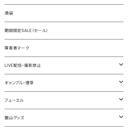
国道300～399号線
ROUTE200～299号線
ROUTE 100～199号線
ROUTE 0～99号線
岩手県
酒袋
国道400～499号線
ROUTE300～399号線
ROUTE 200～299号線
ROUTE 100～199号線
宮城県
期間限定SALE（セール）
国道500～599号線
ROUTE400～499号線
ROUTE 300～399号線
ROUTE 200～299号線
秋田県
障害者マーク
国道600～699号線
ROUTE500～599号線
ROUTE 400～499号線
ROUTE 300～399号線
Tシャツ
山形県
LIVE配信・撮影禁止
国道700～799号線
ROUTE600～699号線
ROUTE 500～599号線
ROUTE 400～499号線
ステッカー
福島県
LIVE配信禁止
ギャンブル・煙草
国道800～899号線
ROUTE700～799号線
ROUTE 600～699号線
ROUTE 500～599号線
茨城県
撮影禁止
ホテルキーホルダー
フューエル
国道900～1000号線
ROUTE800～899号線
ROUTE 700～799号線
ROUTE 600～699号線
栃木県
たばこ・禁煙ステッカー
ステッカー
鋸山グッズ
ROUTE900～1000号線
ROUTE 800～899号線
ROUTE 700～799号線