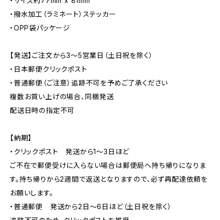
・サイズ約77mm x 81mm
・撥水加工（ラミネート）ステッカー
・OPP袋パッケージ
【発送】ご注文から3〜5営業日（土日祝を除く）
・日本郵便クリックポスト
・普通郵便（ご注意）追跡不可を予めご了承ください
複数お買い上げの場合、同梱発送
配送日時の指定不可
【納期】
・クリックポスト 発送から1〜3日ほど
ご不在で郵便受けに入らない場合は郵便局へ持ち帰りになりま
す。持ち帰りから2週間で返送となりますので、必ず再配達依頼を
お願いします。
・普通郵便 発送から2日〜6日ほど（土日祝を除く）