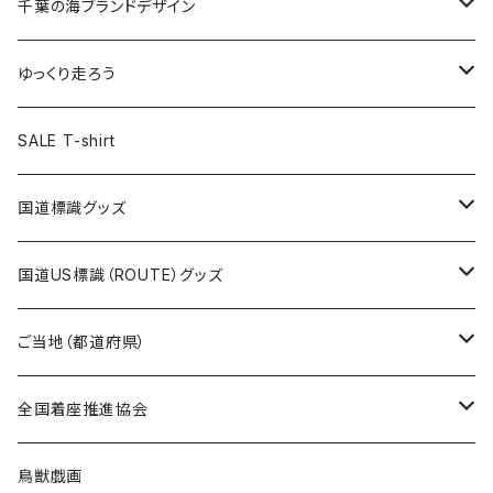
キャップ
キーホルダー
缶バッジ
JAGUARさんコラボグッズ
缶バッジ
キャップ
Tシャツ
千葉の海ブランドデザイン
選手缶バッジ54mm
Tシャツ
トートバッグ
クリアファイル
キーホルダー
サコッシュ
クリアファイル
エコバッグ
キャップ
Tシャツ
ゆっくり走ろう
ステッカー
ランチバッグ
クリアファイル
ホテルキーホルダー
マスク
ステッカー
ステッカー
キャップ
Tシャツ
SALE T-shirt
エコバッグ
モーテルキーホルダー
エコバッグ
モーテルキーホルダー
ホテルキーホルダー
ステッカー
ステッカー
国道標識グッズ
トートバッグ
千葉ロッテマリーンズコラボ
ホテルキーホルダー
ホテルキーホルダー
ステッカー
国道US標識（ROUTE）グッズ
国道0～99号線
トートバッグ
Tシャツ
ステッカー
ご当地（都道府県）
国道100～199号線
ROUTE 0～99号線
キャップ
Tシャツ
北海道
全国着座推進協会
国道200～299号線
ROUTE100～199号線
ROUTE 0～99号線
キャップ
青森県
ステッカー
鳥獣戯画