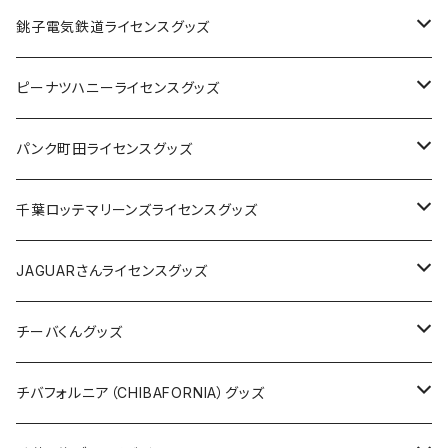
Tシャツ
銚子電気鉄道ライセンスグッズ
キャップ
ステッカー
ピーナツハニーライセンスグッズ
ステッカー
缶バッジ
Tシャツ
パンク町田ライセンスグッズ
缶バッジ
アクリルキーホルダー
キャップ
Tシャツ
千葉ロッテマリーンズライセンスグッズ
ホテルキーホルダー
ホテルキーホルダー
バッグ
キャップ
ステッカー
JAGUARさんライセンスグッズ
ステッカー
クリアファイル
ステッカー
バッグ
缶バッジ
Tシャツ
チーバくんグッズ
ステッカー大
缶バッジ32mm
Tシャツ
缶バッジ
ステッカー
エコバッグ
ステッカー
Tシャツ
チバフォルニア（CHIBAFORNIA）グッズ
選手ステッカー
缶バッジ54mm