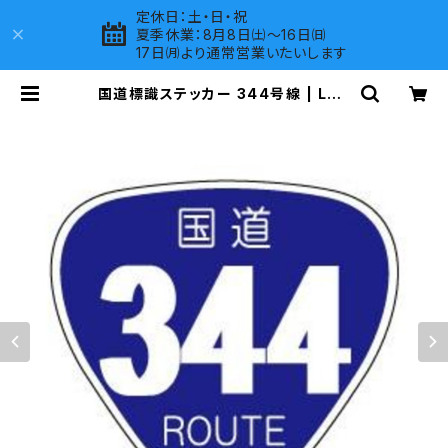
定休日：土・日・祝
夏季休業：8月8日㈯～16日㈰
17日㈪より通常営業いたいします
国道標識ステッカー 344号線 | LOV
ES COMPANY SHOP