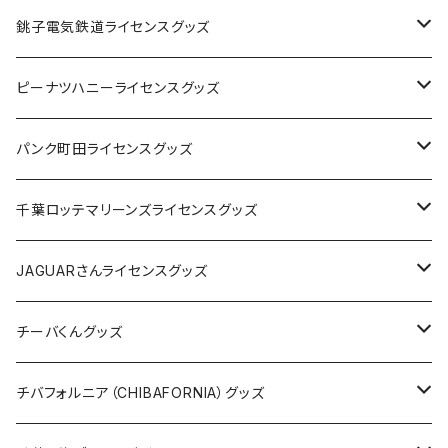
Tシャツ
銚子電気鉄道ライセンスグッズ
キャップ
ステッカー
ピーナツハニーライセンスグッズ
ステッカー
缶バッジ
Tシャツ
パンク町田ライセンスグッズ
缶バッジ
アクリルキーホルダー
キャップ
Tシャツ
千葉ロッテマリーンズライセンスグッズ
ホテルキーホルダー
ホテルキーホルダー
バッグ
キャップ
ステッカー
JAGUARさんライセンスグッズ
ステッカー
クリアファイル
ステッカー
バッグ
缶バッジ
Tシャツ
チーバくんグッズ
ステッカー大
缶バッジ32mm
Tシャツ
缶バッジ
ステッカー
エコバッグ
ステッカー
Tシャツ
チバフォルニア（CHIBAFORNIA）グッズ
選手ステッカー
缶バッジ54mm