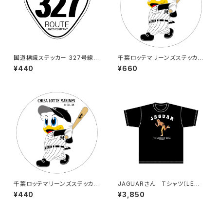
国道標識ステッカー 327号線
千葉ロッテマリーンズステッカー
（ホワイト）
8（大）
¥440
¥660
千葉ロッテマリーンズステッカー
JAGUARさん Tシャツ（LEGE
8
ND-B）Black
¥440
¥3,850