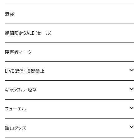
国道300～399号線
ROUTE200～299号線
ROUTE 100～199号線
ROUTE 0～99号線
岩手県
酒袋
国道400～499号線
ROUTE300～399号線
ROUTE 200～299号線
ROUTE 100～199号線
宮城県
期間限定SALE（セール）
国道500～599号線
ROUTE400～499号線
ROUTE 300～399号線
ROUTE 200～299号線
秋田県
障害者マーク
国道600～699号線
ROUTE500～599号線
ROUTE 400～499号線
ROUTE 300～399号線
Tシャツ
山形県
LIVE配信・撮影禁止
国道700～799号線
ROUTE600～699号線
ROUTE 500～599号線
ROUTE 400～499号線
ステッカー
福島県
LIVE配信禁止
ギャンブル・煙草
国道800～899号線
ROUTE700～799号線
ROUTE 600～699号線
ROUTE 500～599号線
茨城県
撮影禁止
ホテルキーホルダー
フューエル
国道900～1000号線
ROUTE800～899号線
ROUTE 700～799号線
ROUTE 600～699号線
栃木県
たばこ・禁煙ステッカー
ステッカー
鋸山グッズ
ROUTE900～1000号線
ROUTE 800～899号線
ROUTE 700～799号線