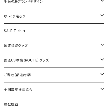
キャップ
キーホルダー
缶バッジ
JAGUARさんコラボグッズ
缶バッジ
キャップ
Tシャツ
千葉の海ブランドデザイン
選手缶バッジ54mm
Tシャツ
トートバッグ
クリアファイル
キーホルダー
サコッシュ
クリアファイル
エコバッグ
キャップ
Tシャツ
ゆっくり走ろう
ステッカー
ランチバッグ
クリアファイル
ホテルキーホルダー
マスク
ステッカー
ステッカー
キャップ
Tシャツ
SALE T-shirt
エコバッグ
モーテルキーホルダー
エコバッグ
モーテルキーホルダー
ホテルキーホルダー
ステッカー
ステッカー
国道標識グッズ
トートバッグ
千葉ロッテマリーンズコラボ
ホテルキーホルダー
ホテルキーホルダー
ステッカー
国道US標識（ROUTE）グッズ
国道0～99号線
トートバッグ
Tシャツ
ステッカー
ご当地（都道府県）
国道100～199号線
ROUTE 0～99号線
キャップ
Tシャツ
北海道
全国着座推進協会
国道200～299号線
ROUTE100～199号線
ROUTE 0～99号線
キャップ
青森県
ステッカー
鳥獣戯画