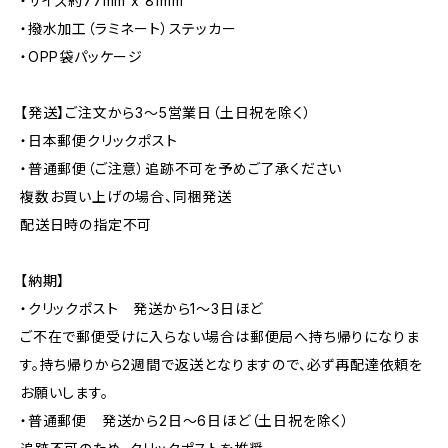
・サイズ約77mm x 81mm
・撥水加工（ラミネート）ステッカー
・OPP袋パッケージ
【発送】ご注文から3〜5営業日（土日祝を除く）
・日本郵便クリックポスト
・普通郵便（ご注意）追跡不可を予めご了承ください
複数お買い上げの場合、同梱発送
配送日時の指定不可
【納期】
・クリックポスト 発送から1〜3日ほど
ご不在で郵便受けに入らない場合は郵便局へ持ち帰りになりま
す。持ち帰りから2週間で返送となりますので、必ず再配達依頼を
お願いします。
・普通郵便 発送から2日〜6日ほど（土日祝を除く）