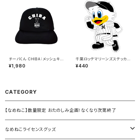
チーバくん CHIBA：メッシュキャ
千葉ロッテマリーンズステッカー
ップ（ブラック）
14
¥1,980
¥440
CATEGORY
【なめねこ】数量限定 おたのしみ企画！なくなり次第終了
なめねこライセンスグッズ