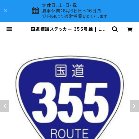
定休日：土・日・祝
夏季休業：8月8日㈯～16日㈰
17日㈪より通常営業いたいします
国道標識ステッカー 355号線 | LOV
ES COMPANY SHOP