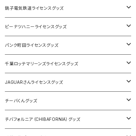
Tシャツ
銚子電気鉄道ライセンスグッズ
キャップ
ステッカー
ピーナツハニーライセンスグッズ
ステッカー
缶バッジ
Tシャツ
パンク町田ライセンスグッズ
缶バッジ
アクリルキーホルダー
キャップ
Tシャツ
千葉ロッテマリーンズライセンスグッズ
ホテルキーホルダー
ホテルキーホルダー
バッグ
キャップ
ステッカー
JAGUARさんライセンスグッズ
ステッカー
クリアファイル
ステッカー
バッグ
缶バッジ
Tシャツ
チーバくんグッズ
ステッカー大
缶バッジ32mm
Tシャツ
缶バッジ
ステッカー
エコバッグ
ステッカー
Tシャツ
チバフォルニア（CHIBAFORNIA）グッズ
選手ステッカー
缶バッジ54mm