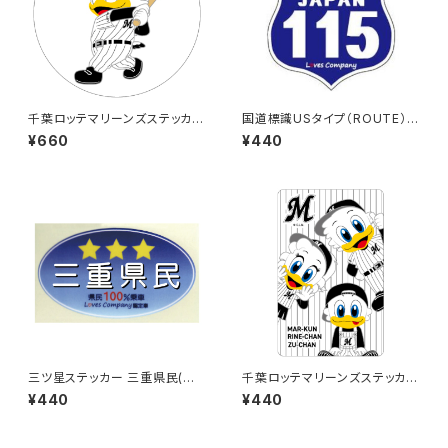
千葉ロッテマリーンズステッカー
国道標識USタイプ（ROUTE）ス
8（大）
テッカー 115号線
¥660
¥440
三ツ星ステッカー 三重県民(ブ
千葉ロッテマリーンズステッカー
ルー)
11
¥440
¥440