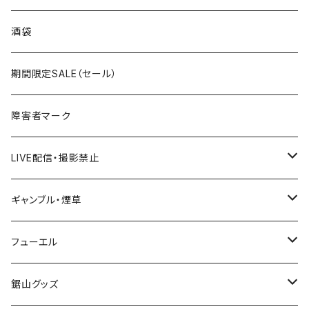
国道300～399号線
ROUTE200～299号線
ROUTE 100～199号線
ROUTE 0～99号線
岩手県
酒袋
国道400～499号線
ROUTE300～399号線
ROUTE 200～299号線
ROUTE 100～199号線
宮城県
期間限定SALE（セール）
国道500～599号線
ROUTE400～499号線
ROUTE 300～399号線
ROUTE 200～299号線
秋田県
障害者マーク
国道600～699号線
ROUTE500～599号線
ROUTE 400～499号線
ROUTE 300～399号線
Tシャツ
山形県
LIVE配信・撮影禁止
国道700～799号線
ROUTE600～699号線
ROUTE 500～599号線
ROUTE 400～499号線
ステッカー
福島県
LIVE配信禁止
ギャンブル・煙草
国道800～899号線
ROUTE700～799号線
ROUTE 600～699号線
ROUTE 500～599号線
茨城県
撮影禁止
ホテルキーホルダー
フューエル
国道900～1000号線
ROUTE800～899号線
ROUTE 700～799号線
ROUTE 600～699号線
栃木県
たばこ・禁煙ステッカー
ステッカー
鋸山グッズ
ROUTE900～1000号線
ROUTE 800～899号線
ROUTE 700～799号線