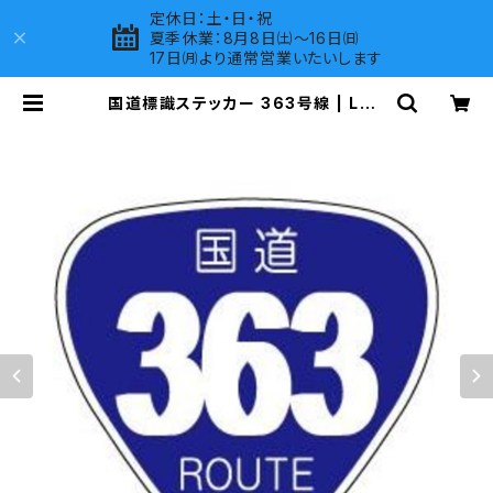
定休日：土・日・祝
夏季休業：8月8日㈯～16日㈰
17日㈪より通常営業いたいします
国道標識ステッカー 363号線 | LOV
ES COMPANY SHOP