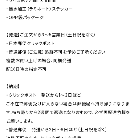
・サイズ約77mm x 81mm
・撥水加工（ラミネート）ステッカー
・OPP袋パッケージ
【発送】ご注文から3〜5営業日（土日祝を除く）
・日本郵便クリックポスト
・普通郵便（ご注意）追跡不可を予めご了承ください
複数お買い上げの場合、同梱発送
配送日時の指定不可
【納期】
・クリックポスト 発送から1〜3日ほど
ご不在で郵便受けに入らない場合は郵便局へ持ち帰りになりま
す。持ち帰りから2週間で返送となりますので、必ず再配達依頼を
お願いします。
・普通郵便 発送から2日〜6日ほど（土日祝を除く）