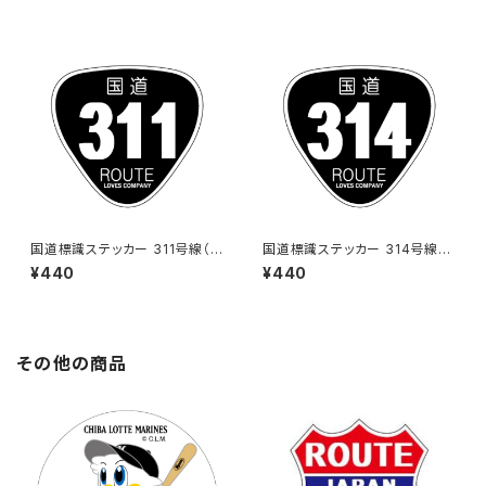
国道標識ステッカー 311号線（ブ
国道標識ステッカー 314号線
ラック）
（ブラック）
¥440
¥440
その他の商品