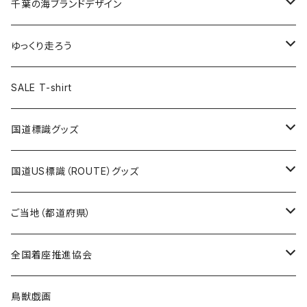
キャップ
キーホルダー
缶バッジ
JAGUARさんコラボグッズ
缶バッジ
キャップ
Tシャツ
千葉の海ブランドデザイン
選手缶バッジ54mm
Tシャツ
トートバッグ
クリアファイル
キーホルダー
サコッシュ
クリアファイル
エコバッグ
キャップ
Tシャツ
ゆっくり走ろう
ステッカー
ランチバッグ
クリアファイル
ホテルキーホルダー
マスク
ステッカー
ステッカー
キャップ
Tシャツ
SALE T-shirt
エコバッグ
モーテルキーホルダー
エコバッグ
モーテルキーホルダー
ホテルキーホルダー
ステッカー
ステッカー
国道標識グッズ
トートバッグ
千葉ロッテマリーンズコラボ
ホテルキーホルダー
ホテルキーホルダー
ステッカー
国道US標識（ROUTE）グッズ
国道0～99号線
トートバッグ
Tシャツ
ステッカー
ご当地（都道府県）
国道100～199号線
ROUTE 0～99号線
キャップ
Tシャツ
北海道
全国着座推進協会
国道200～299号線
ROUTE100～199号線
ROUTE 0～99号線
キャップ
青森県
ステッカー
鳥獣戯画