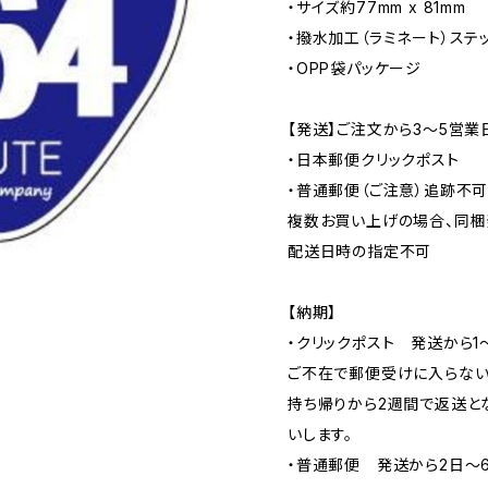
・サイズ約77mm x 81mm
・撥水加工（ラミネート）ステ
・OPP袋パッケージ
【発送】ご注文から3〜5営業
・日本郵便クリックポスト
・普通郵便（ご注意）追跡不
複数お買い上げの場合、同梱
配送日時の指定不可
【納期】
・クリックポスト 発送から1
ご不在で郵便受けに入らない
持ち帰りから2週間で返送と
いします。
・普通郵便 発送から2日〜