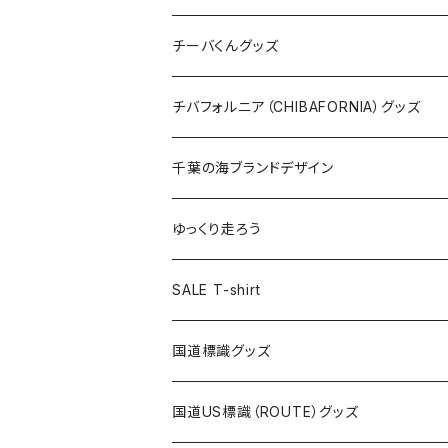
ステッカー
クリアファイル
ステッカー
バッグ
缶バッジ
Tシャツ
チーバくんグッズ
ステッカー大
缶バッジ32mm
Tシャツ
缶バッジ
ステッカー
エコバッグ
ステッカー
Tシャツ
チバフォルニア（CHIBAFORNIA）グッズ
選手ステッカー
缶バッジ54mm
キャップ
キーホルダー
缶バッジ
JAGUARさんコラボグッズ
缶バッジ
キャップ
Tシャツ
千葉の海ブランドデザイン
選手缶バッジ54mm
Tシャツ
トートバッグ
クリアファイル
キーホルダー
サコッシュ
クリアファイル
エコバッグ
キャップ
Tシャツ
ゆっくり走ろう
ステッカー
ランチバッグ
クリアファイル
ホテルキーホルダー
マスク
ステッカー
ステッカー
キャップ
Tシャツ
SALE T-shirt
エコバッグ
モーテルキーホルダー
エコバッグ
モーテルキーホルダー
ホテルキーホルダー
ステッカー
ステッカー
国道標識グッズ
トートバッグ
千葉ロッテマリーンズコラボ
ホテルキーホルダー
ホテルキーホルダー
ステッカー
国道US標識（ROUTE）グッズ