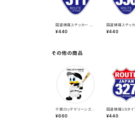
国道標識ステッカー 31
国道標識ステッカ
1号線
6号線
¥440
¥440
その他の商品
千葉ロッテマリーンズス
国道標識USタイ
テッカー8（大）
UTE）ステッカー 
¥660
¥440
号線