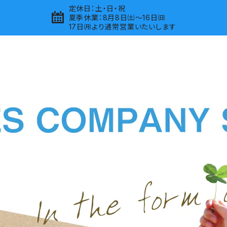
定休日：土・日・祝
夏季休業：8月8日㈯～16日㈰
17日㈪より通常営業いたいします