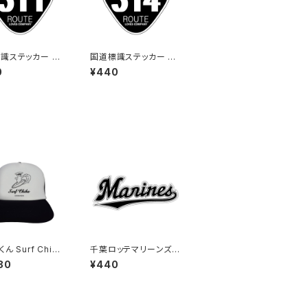
識ステッカー 31
国道標識ステッカー 31
（ブラック）
4号線（ブラック）
0
¥440
ん Surf Chib
千葉ロッテマリーンズス
ッシュキャップ（Bホ
テッカー16
80
¥440
）