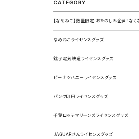
CATEGORY
【なめねこ】数量限定 おたのしみ企画！な
なめねこライセンスグッズ
Tシャツ
銚子電気鉄道ライセンスグッズ
キャップ
ステッカー
ピーナツハニーライセンスグッズ
ステッカー
缶バッジ
Tシャツ
パンク町田ライセンスグッズ
缶バッジ
アクリルキーホルダー
キャップ
Tシャツ
千葉ロッテマリーンズライセンスグッズ
ホテルキーホルダー
ホテルキーホルダー
バッグ
キャップ
ステッカー
JAGUARさんライセンスグッズ