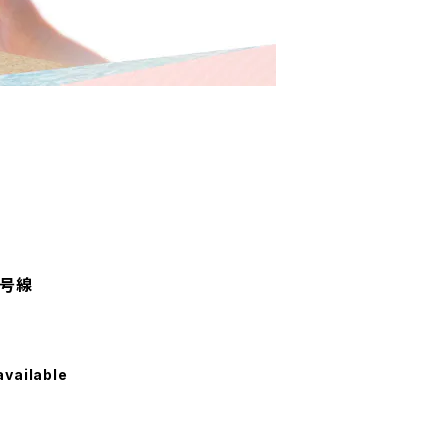
4号線
available