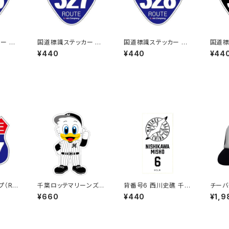
ー 35
国道標識ステッカー 32
国道標識ステッカー 32
国道標
7号線
8号線
1号線
¥440
¥440
¥44
プ（RO
千葉ロッテマリーンズス
背番号6 西川史礁 千葉
チーバく
327
テッカー13（大）
ロッテマリーンズ 選手
a：メ
¥660
¥440
¥1,9
ステッカー（ホワイトB)
ワイト