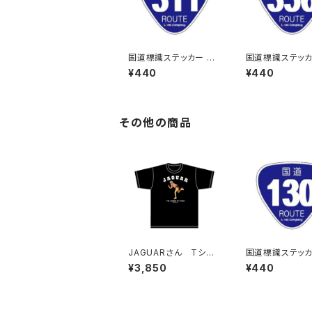
国道標識ステッカー 31
国道標識ステッカ
1号線
6号線
¥440
¥440
その他の商品
JAGUARさん Tシャ
国道標識ステッカ
ツ（LEGEND-B）Black
0号線
¥3,850
¥440