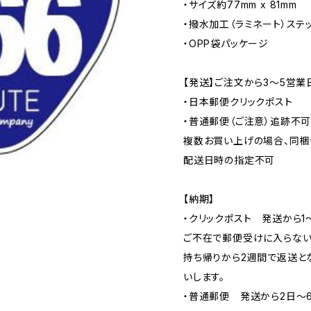
・サイズ約77mm x 81mm
・撥水加工（ラミネート）ステ
・OPP袋パッケージ
【発送】ご注文から3〜5営業
・日本郵便クリックポスト
・普通郵便（ご注意）追跡不
複数お買い上げの場合、同梱
配送日時の指定不可
【納期】
・クリックポスト 発送から1
ご不在で郵便受けに入らない
持ち帰りから2週間で返送と
いします。
・普通郵便 発送から2日〜