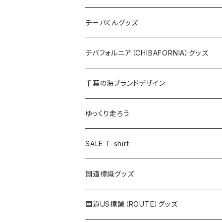
ステッカー
クリアファイル
ステッカー
バッグ
缶バッジ
Tシャツ
チーバくんグッズ
ステッカー大
缶バッジ32mm
Tシャツ
缶バッジ
ステッカー
エコバッグ
ステッカー
Tシャツ
チバフォルニア（CHIBAFORNIA）グッズ
選手ステッカー
缶バッジ54mm
キャップ
キーホルダー
缶バッジ
JAGUARさんコラボグッズ
缶バッジ
キャップ
Tシャツ
千葉の海ブランドデザイン
選手缶バッジ54mm
Tシャツ
トートバッグ
クリアファイル
キーホルダー
サコッシュ
クリアファイル
エコバッグ
キャップ
Tシャツ
ゆっくり走ろう
ステッカー
ランチバッグ
クリアファイル
ホテルキーホルダー
マスク
ステッカー
ステッカー
キャップ
Tシャツ
SALE T-shirt
エコバッグ
モーテルキーホルダー
エコバッグ
モーテルキーホルダー
ホテルキーホルダー
ステッカー
ステッカー
国道標識グッズ
トートバッグ
千葉ロッテマリーンズコラボ
ホテルキーホルダー
ホテルキーホルダー
ステッカー
国道US標識（ROUTE）グッズ