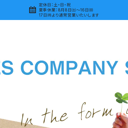
定休日：土・日・祝
夏季休業：8月8日㈯～16日㈰
17日㈪より通常営業いたいします