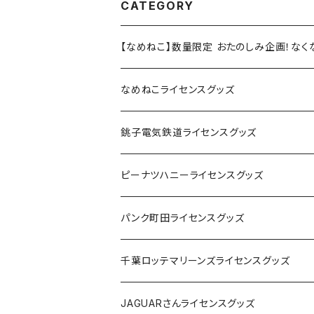
CATEGORY
【なめねこ】数量限定 おたのしみ企画！な
なめねこライセンスグッズ
Tシャツ
銚子電気鉄道ライセンスグッズ
キャップ
ステッカー
ピーナツハニーライセンスグッズ
ステッカー
缶バッジ
Tシャツ
パンク町田ライセンスグッズ
缶バッジ
アクリルキーホルダー
キャップ
Tシャツ
千葉ロッテマリーンズライセンスグッズ
ホテルキーホルダー
ホテルキーホルダー
バッグ
キャップ
ステッカー
JAGUARさんライセンスグッズ