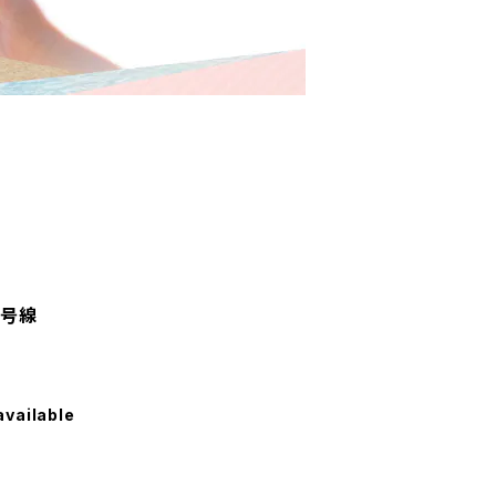
6号線
available