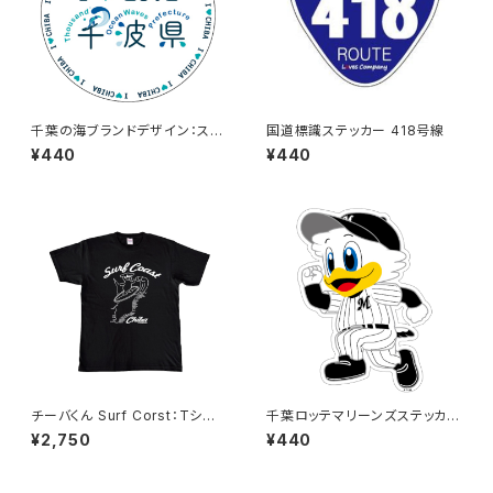
千葉の海ブランドデザイン：ステ
国道標識ステッカー 418号線
ッカー3
¥440
¥440
チーバくん Surf Corst：Tシャ
千葉ロッテマリーンズステッカー
ツ（Black）
14
¥2,750
¥440