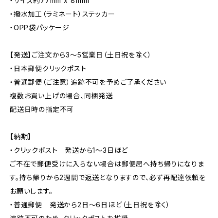
・サイズ約77mm x 81mm
・撥水加工（ラミネート）ステッカー
・OPP袋パッケージ
【発送】ご注文から3〜5営業日（土日祝を除く）
・日本郵便クリックポスト
・普通郵便（ご注意）追跡不可を予めご了承ください
複数お買い上げの場合、同梱発送
配送日時の指定不可
【納期】
・クリックポスト 発送から1〜3日ほど
ご不在で郵便受けに入らない場合は郵便局へ持ち帰りになりま
す。持ち帰りから2週間で返送となりますので、必ず再配達依頼を
お願いします。
・普通郵便 発送から2日〜6日ほど（土日祝を除く）