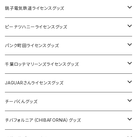
Tシャツ
銚子電気鉄道ライセンスグッズ
キャップ
ステッカー
ピーナツハニーライセンスグッズ
ステッカー
缶バッジ
Tシャツ
パンク町田ライセンスグッズ
缶バッジ
アクリルキーホルダー
キャップ
Tシャツ
千葉ロッテマリーンズライセンスグッズ
ホテルキーホルダー
ホテルキーホルダー
バッグ
キャップ
ステッカー
JAGUARさんライセンスグッズ
ステッカー
クリアファイル
ステッカー
バッグ
缶バッジ
Tシャツ
チーバくんグッズ
ステッカー大
缶バッジ32mm
Tシャツ
缶バッジ
ステッカー
エコバッグ
ステッカー
Tシャツ
チバフォルニア（CHIBAFORNIA）グッズ
選手ステッカー
缶バッジ54mm