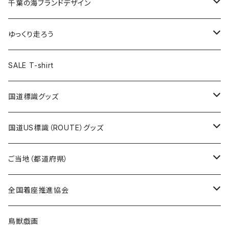
キャップ
キーホルダー
缶バッジ
JAGUARさんコラボグッズ
缶バッジ
キャップ
Tシャツ
千葉の海ブランドデザイン
選手缶バッジ54mm
Tシャツ
トートバッグ
クリアファイル
キーホルダー
サコッシュ
クリアファイル
エコバッグ
キャップ
Tシャツ
ゆっくり走ろう
ステッカー
ランチバッグ
クリアファイル
ホテルキーホルダー
マスク
ステッカー
ステッカー
キャップ
Tシャツ
SALE T-shirt
エコバッグ
モーテルキーホルダー
エコバッグ
モーテルキーホルダー
ホテルキーホルダー
ステッカー
ステッカー
国道標識グッズ
トートバッグ
千葉ロッテマリーンズコラボ
ホテルキーホルダー
ホテルキーホルダー
ステッカー
国道US標識（ROUTE）グッズ
国道0～99号線
トートバッグ
Tシャツ
ステッカー
ご当地（都道府県）
国道100～199号線
ROUTE 0～99号線
キャップ
Tシャツ
北海道
全国着座推進協会
国道200～299号線
ROUTE100～199号線
ROUTE 0～99号線
キャップ
青森県
ステッカー
鳥獣戯画