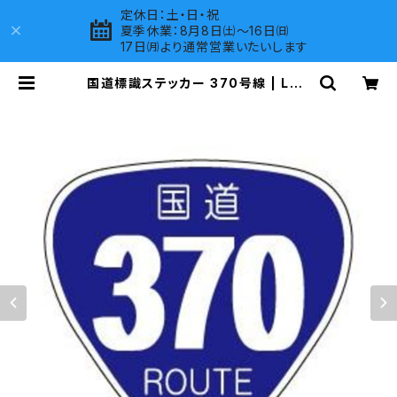
定休日：土・日・祝
夏季休業：8月8日㈯～16日㈰
17日㈪より通常営業いたいします
国道標識ステッカー 370号線 | LOV
ES COMPANY SHOP