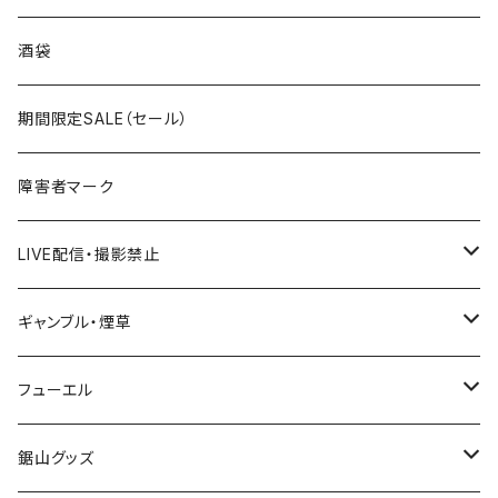
国道300～399号線
ROUTE200～299号線
ROUTE 100～199号線
ROUTE 0～99号線
岩手県
酒袋
国道400～499号線
ROUTE300～399号線
ROUTE 200～299号線
ROUTE 100～199号線
宮城県
期間限定SALE（セール）
国道500～599号線
ROUTE400～499号線
ROUTE 300～399号線
ROUTE 200～299号線
秋田県
障害者マーク
国道600～699号線
ROUTE500～599号線
ROUTE 400～499号線
ROUTE 300～399号線
Tシャツ
山形県
LIVE配信・撮影禁止
国道700～799号線
ROUTE600～699号線
ROUTE 500～599号線
ROUTE 400～499号線
ステッカー
福島県
LIVE配信禁止
ギャンブル・煙草
国道800～899号線
ROUTE700～799号線
ROUTE 600～699号線
ROUTE 500～599号線
茨城県
撮影禁止
ホテルキーホルダー
フューエル
国道900～1000号線
ROUTE800～899号線
ROUTE 700～799号線
ROUTE 600～699号線
栃木県
たばこ・禁煙ステッカー
ステッカー
鋸山グッズ
ROUTE900～1000号線
ROUTE 800～899号線
ROUTE 700～799号線