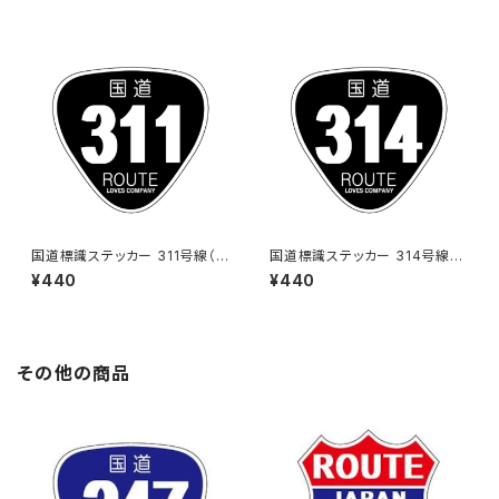
国道標識ステッカー 311号線（ブ
国道標識ステッカー 314号線
ラック）
（ブラック）
¥440
¥440
その他の商品