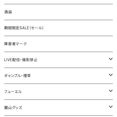
国道300～399号線
ROUTE200～299号線
ROUTE 100～199号線
ROUTE 0～99号線
岩手県
酒袋
国道400～499号線
ROUTE300～399号線
ROUTE 200～299号線
ROUTE 100～199号線
宮城県
期間限定SALE（セール）
国道500～599号線
ROUTE400～499号線
ROUTE 300～399号線
ROUTE 200～299号線
秋田県
障害者マーク
国道600～699号線
ROUTE500～599号線
ROUTE 400～499号線
ROUTE 300～399号線
Tシャツ
山形県
LIVE配信・撮影禁止
国道700～799号線
ROUTE600～699号線
ROUTE 500～599号線
ROUTE 400～499号線
ステッカー
福島県
LIVE配信禁止
ギャンブル・煙草
国道800～899号線
ROUTE700～799号線
ROUTE 600～699号線
ROUTE 500～599号線
茨城県
撮影禁止
ホテルキーホルダー
フューエル
国道900～1000号線
ROUTE800～899号線
ROUTE 700～799号線
ROUTE 600～699号線
栃木県
たばこ・禁煙ステッカー
ステッカー
鋸山グッズ
ROUTE900～1000号線
ROUTE 800～899号線
ROUTE 700～799号線