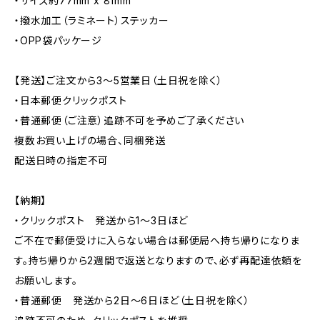
・サイズ約77mm x 81mm
・撥水加工（ラミネート）ステッカー
・OPP袋パッケージ
【発送】ご注文から3〜5営業日（土日祝を除く）
・日本郵便クリックポスト
・普通郵便（ご注意）追跡不可を予めご了承ください
複数お買い上げの場合、同梱発送
配送日時の指定不可
【納期】
・クリックポスト 発送から1〜3日ほど
ご不在で郵便受けに入らない場合は郵便局へ持ち帰りになりま
す。持ち帰りから2週間で返送となりますので、必ず再配達依頼を
お願いします。
・普通郵便 発送から2日〜6日ほど（土日祝を除く）