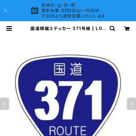
定休日：土・日・祝
夏季休業：8月8日㈯～16日㈰
17日㈪より通常営業いたいします
国道標識ステッカー 371号線 | LOV
ES COMPANY SHOP