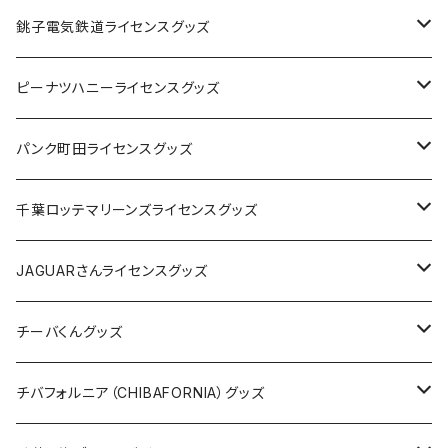
Tシャツ
銚子電気鉄道ライセンスグッズ
キャップ
ステッカー
ピーナツハニーライセンスグッズ
ステッカー
缶バッジ
Tシャツ
パンク町田ライセンスグッズ
缶バッジ
アクリルキーホルダー
キャップ
Tシャツ
千葉ロッテマリーンズライセンスグッズ
ホテルキーホルダー
ホテルキーホルダー
バッグ
キャップ
ステッカー
JAGUARさんライセンスグッズ
ステッカー
クリアファイル
ステッカー
バッグ
缶バッジ
Tシャツ
チーバくんグッズ
ステッカー大
缶バッジ32mm
Tシャツ
缶バッジ
ステッカー
エコバッグ
ステッカー
Tシャツ
チバフォルニア（CHIBAFORNIA）グッズ
選手ステッカー
缶バッジ54mm