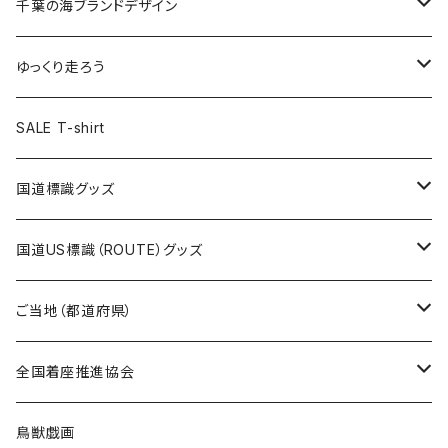
キャップ
キーホルダー
缶バッジ
JAGUARさんコラボグッズ
缶バッジ
キャップ
Tシャツ
千葉の海ブランドデザイン
選手缶バッジ54mm
Tシャツ
トートバッグ
クリアファイル
キーホルダー
サコッシュ
クリアファイル
エコバッグ
キャップ
Tシャツ
ゆっくり走ろう
ステッカー
ランチバッグ
クリアファイル
ホテルキーホルダー
マスク
ステッカー
ステッカー
キャップ
Tシャツ
SALE T-shirt
エコバッグ
モーテルキーホルダー
エコバッグ
モーテルキーホルダー
ホテルキーホルダー
ステッカー
ステッカー
国道標識グッズ
トートバッグ
千葉ロッテマリーンズコラボ
ホテルキーホルダー
ホテルキーホルダー
ステッカー
国道US標識（ROUTE）グッズ
国道0～99号線
トートバッグ
Tシャツ
ステッカー
ご当地（都道府県）
国道100～199号線
ROUTE 0～99号線
キャップ
Tシャツ
北海道
全国着座推進協会
国道200～299号線
ROUTE100～199号線
ROUTE 0～99号線
キャップ
青森県
ステッカー
鳥獣戯画