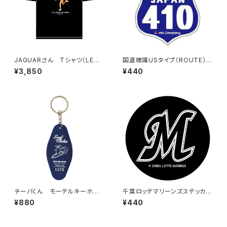
JAGUARさん Tシャツ（LEGE
国道標識USタイプ（ROUTE）ス
ND-B）Black
テッカー 410号線
¥3,850
¥440
チーバくん モーテルキーホル
千葉ロッテマリーンズステッカー
ダー design3
6
¥880
¥440