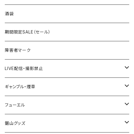
国道300～399号線
ROUTE200～299号線
ROUTE 100～199号線
ROUTE 0～99号線
岩手県
酒袋
国道400～499号線
ROUTE300～399号線
ROUTE 200～299号線
ROUTE 100～199号線
宮城県
期間限定SALE（セール）
国道500～599号線
ROUTE400～499号線
ROUTE 300～399号線
ROUTE 200～299号線
秋田県
障害者マーク
国道600～699号線
ROUTE500～599号線
ROUTE 400～499号線
ROUTE 300～399号線
Tシャツ
山形県
LIVE配信・撮影禁止
国道700～799号線
ROUTE600～699号線
ROUTE 500～599号線
ROUTE 400～499号線
ステッカー
福島県
LIVE配信禁止
ギャンブル・煙草
国道800～899号線
ROUTE700～799号線
ROUTE 600～699号線
ROUTE 500～599号線
茨城県
撮影禁止
ホテルキーホルダー
フューエル
国道900～1000号線
ROUTE800～899号線
ROUTE 700～799号線
ROUTE 600～699号線
栃木県
たばこ・禁煙ステッカー
ステッカー
鋸山グッズ
ROUTE900～1000号線
ROUTE 800～899号線
ROUTE 700～799号線