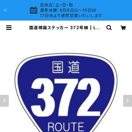
定休日：土・日・祝
夏季休業：8月8日㈯～16日㈰
17日㈪より通常営業いたいします
国道標識ステッカー 372号線 | LOV
ES COMPANY SHOP