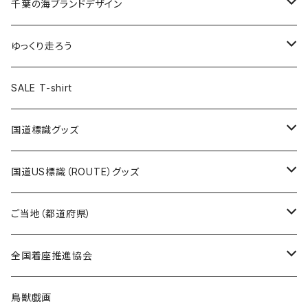
キャップ
キーホルダー
缶バッジ
JAGUARさんコラボグッズ
缶バッジ
キャップ
Tシャツ
千葉の海ブランドデザイン
選手缶バッジ54mm
Tシャツ
トートバッグ
クリアファイル
キーホルダー
サコッシュ
クリアファイル
エコバッグ
キャップ
Tシャツ
ゆっくり走ろう
ステッカー
ランチバッグ
クリアファイル
ホテルキーホルダー
マスク
ステッカー
ステッカー
キャップ
Tシャツ
SALE T-shirt
エコバッグ
モーテルキーホルダー
エコバッグ
モーテルキーホルダー
ホテルキーホルダー
ステッカー
ステッカー
国道標識グッズ
トートバッグ
千葉ロッテマリーンズコラボ
ホテルキーホルダー
ホテルキーホルダー
ステッカー
国道US標識（ROUTE）グッズ
国道0～99号線
トートバッグ
Tシャツ
ステッカー
ご当地（都道府県）
国道100～199号線
ROUTE 0～99号線
キャップ
Tシャツ
北海道
全国着座推進協会
国道200～299号線
ROUTE100～199号線
ROUTE 0～99号線
キャップ
青森県
ステッカー
鳥獣戯画