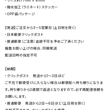
・サイズ約77mm x 81mm
・撥水加工（ラミネート）ステッカー
・OPP袋パッケージ
【発送】ご注文から3〜5営業日（土日祝を除く）
・日本郵便クリックポスト
・普通郵便（ご注意）追跡不可を予めご了承ください
複数お買い上げの場合、同梱発送
配送日時の指定不可
【納期】
・クリックポスト 発送から1〜3日ほど
ご不在で郵便受けに入らない場合は郵便局へ持ち帰りになりま
す。持ち帰りから2週間で返送となりますので、必ず再配達依頼を
お願いします。
・普通郵便 発送から2日〜6日ほど（土日祝を除く）