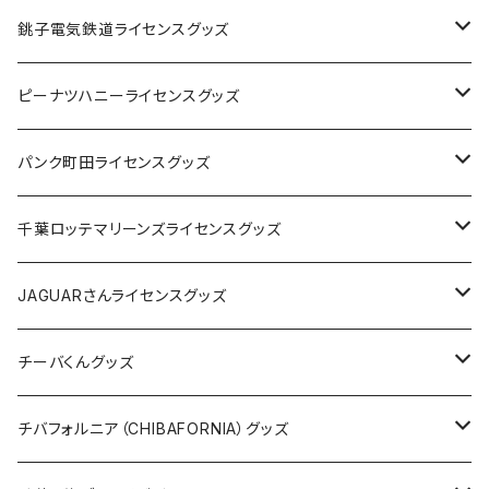
Tシャツ
銚子電気鉄道ライセンスグッズ
キャップ
ステッカー
ピーナツハニーライセンスグッズ
ステッカー
缶バッジ
Tシャツ
パンク町田ライセンスグッズ
缶バッジ
アクリルキーホルダー
キャップ
Tシャツ
千葉ロッテマリーンズライセンスグッズ
ホテルキーホルダー
ホテルキーホルダー
バッグ
キャップ
ステッカー
JAGUARさんライセンスグッズ
ステッカー
クリアファイル
ステッカー
バッグ
缶バッジ
Tシャツ
チーバくんグッズ
ステッカー大
缶バッジ32mm
Tシャツ
缶バッジ
ステッカー
エコバッグ
ステッカー
Tシャツ
チバフォルニア（CHIBAFORNIA）グッズ
選手ステッカー
缶バッジ54mm