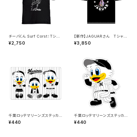
チーバくん Surf Corst：Tシャ
【新作】JAGUARさん Tシャツ
ツ（Black）
（HELLO JAGUAR）Black
¥2,750
¥3,850
千葉ロッテマリーンズステッカー
千葉ロッテマリーンズステッカー
10
14
¥440
¥440