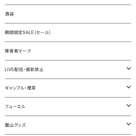
国道300～399号線
ROUTE200～299号線
ROUTE 100～199号線
ROUTE 0～99号線
岩手県
酒袋
国道400～499号線
ROUTE300～399号線
ROUTE 200～299号線
ROUTE 100～199号線
宮城県
期間限定SALE（セール）
国道500～599号線
ROUTE400～499号線
ROUTE 300～399号線
ROUTE 200～299号線
秋田県
障害者マーク
国道600～699号線
ROUTE500～599号線
ROUTE 400～499号線
ROUTE 300～399号線
Tシャツ
山形県
LIVE配信・撮影禁止
国道700～799号線
ROUTE600～699号線
ROUTE 500～599号線
ROUTE 400～499号線
ステッカー
福島県
LIVE配信禁止
ギャンブル・煙草
国道800～899号線
ROUTE700～799号線
ROUTE 600～699号線
ROUTE 500～599号線
茨城県
撮影禁止
ホテルキーホルダー
フューエル
国道900～1000号線
ROUTE800～899号線
ROUTE 700～799号線
ROUTE 600～699号線
栃木県
たばこ・禁煙ステッカー
ステッカー
鋸山グッズ
ROUTE900～1000号線
ROUTE 800～899号線
ROUTE 700～799号線