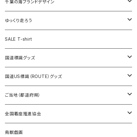
キャップ
キーホルダー
缶バッジ
JAGUARさんコラボグッズ
缶バッジ
キャップ
Tシャツ
千葉の海ブランドデザイン
選手缶バッジ54mm
Tシャツ
トートバッグ
クリアファイル
キーホルダー
サコッシュ
クリアファイル
エコバッグ
キャップ
Tシャツ
ゆっくり走ろう
ステッカー
ランチバッグ
クリアファイル
ホテルキーホルダー
マスク
ステッカー
ステッカー
キャップ
Tシャツ
SALE T-shirt
エコバッグ
モーテルキーホルダー
エコバッグ
モーテルキーホルダー
ホテルキーホルダー
ステッカー
ステッカー
国道標識グッズ
トートバッグ
千葉ロッテマリーンズコラボ
ホテルキーホルダー
ホテルキーホルダー
ステッカー
国道US標識（ROUTE）グッズ
国道0～99号線
トートバッグ
Tシャツ
ステッカー
ご当地（都道府県）
国道100～199号線
ROUTE 0～99号線
キャップ
Tシャツ
北海道
全国着座推進協会
国道200～299号線
ROUTE100～199号線
ROUTE 0～99号線
キャップ
青森県
ステッカー
鳥獣戯画