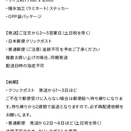
・サイズ約77mm x 81mm
・撥水加工（ラミネート）ステッカー
・OPP袋パッケージ
【発送】ご注文から3〜5営業日（土日祝を除く）
・日本郵便クリックポスト
・普通郵便（ご注意）追跡不可を予めご了承ください
複数お買い上げの場合、同梱発送
配送日時の指定不可
【納期】
・クリックポスト 発送から1〜3日ほど
ご不在で郵便受けに入らない場合は郵便局へ持ち帰りになりま
す。持ち帰りから2週間で返送となりますので、必ず再配達依頼を
お願いします。
・普通郵便 発送から2日〜6日ほど（土日祝を除く）