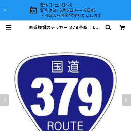
定休日：土・日・祝
夏季休業：8月8日㈯～16日㈰
17日㈪より通常営業いたいします
国道標識ステッカー 379号線 | LOV
ES COMPANY SHOP