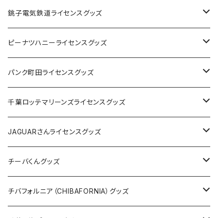
Tシャツ
銚子電気鉄道ライセンスグッズ
キャップ
ステッカー
ピーナツハニーライセンスグッズ
ステッカー
缶バッジ
Tシャツ
パンク町田ライセンスグッズ
缶バッジ
アクリルキーホルダー
キャップ
Tシャツ
千葉ロッテマリーンズライセンスグッズ
ホテルキーホルダー
ホテルキーホルダー
バッグ
キャップ
ステッカー
JAGUARさんライセンスグッズ
ステッカー
クリアファイル
ステッカー
バッグ
缶バッジ
Tシャツ
チーバくんグッズ
ステッカー大
缶バッジ32mm
Tシャツ
缶バッジ
ステッカー
エコバッグ
ステッカー
Tシャツ
チバフォルニア（CHIBAFORNIA）グッズ
選手ステッカー
缶バッジ54mm