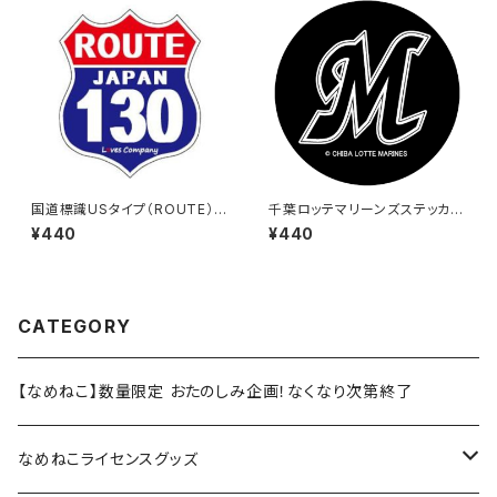
国道標識USタイプ（ROUTE）ス
千葉ロッテマリーンズステッカー
テッカー 130号線
6
¥440
¥440
CATEGORY
【なめねこ】数量限定 おたのしみ企画！なくなり次第終了
なめねこライセンスグッズ