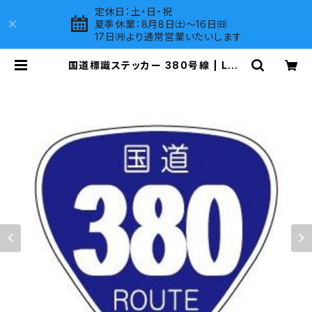
定休日：土・日・祝
夏季休業：8月8日㈯～16日㈰
17日㈪より通常営業いたいします
国道標識ステッカー 380号線 | LOV
ES COMPANY SHOP