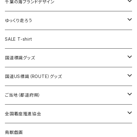
キャップ
キーホルダー
缶バッジ
JAGUARさんコラボグッズ
缶バッジ
キャップ
Tシャツ
千葉の海ブランドデザイン
選手缶バッジ54mm
Tシャツ
トートバッグ
クリアファイル
キーホルダー
サコッシュ
クリアファイル
エコバッグ
キャップ
Tシャツ
ゆっくり走ろう
ステッカー
ランチバッグ
クリアファイル
ホテルキーホルダー
マスク
ステッカー
ステッカー
キャップ
Tシャツ
SALE T-shirt
エコバッグ
モーテルキーホルダー
エコバッグ
モーテルキーホルダー
ホテルキーホルダー
ステッカー
ステッカー
国道標識グッズ
トートバッグ
千葉ロッテマリーンズコラボ
ホテルキーホルダー
ホテルキーホルダー
ステッカー
国道US標識（ROUTE）グッズ
国道0～99号線
トートバッグ
Tシャツ
ステッカー
ご当地（都道府県）
国道100～199号線
ROUTE 0～99号線
キャップ
Tシャツ
北海道
全国着座推進協会
国道200～299号線
ROUTE100～199号線
ROUTE 0～99号線
キャップ
青森県
ステッカー
鳥獣戯画