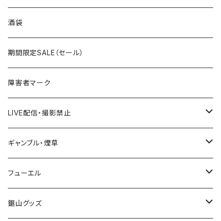
国道300～399号線
ROUTE200～299号線
ROUTE 100～199号線
ROUTE 0～99号線
岩手県
酒袋
国道400～499号線
ROUTE300～399号線
ROUTE 200～299号線
ROUTE 100～199号線
宮城県
期間限定SALE（セール）
国道500～599号線
ROUTE400～499号線
ROUTE 300～399号線
ROUTE 200～299号線
秋田県
障害者マーク
国道600～699号線
ROUTE500～599号線
ROUTE 400～499号線
ROUTE 300～399号線
Tシャツ
山形県
LIVE配信・撮影禁止
国道700～799号線
ROUTE600～699号線
ROUTE 500～599号線
ROUTE 400～499号線
ステッカー
福島県
LIVE配信禁止
ギャンブル・煙草
国道800～899号線
ROUTE700～799号線
ROUTE 600～699号線
ROUTE 500～599号線
茨城県
撮影禁止
ホテルキーホルダー
フューエル
国道900～1000号線
ROUTE800～899号線
ROUTE 700～799号線
ROUTE 600～699号線
栃木県
たばこ・禁煙ステッカー
ステッカー
鋸山グッズ
ROUTE900～1000号線
ROUTE 800～899号線
ROUTE 700～799号線