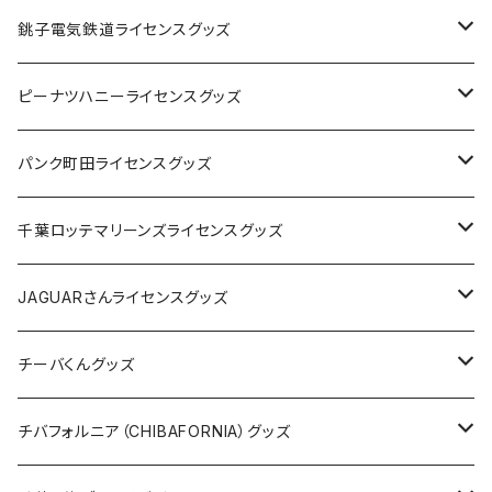
Tシャツ
銚子電気鉄道ライセンスグッズ
キャップ
ステッカー
ピーナツハニーライセンスグッズ
ステッカー
缶バッジ
Tシャツ
パンク町田ライセンスグッズ
缶バッジ
アクリルキーホルダー
キャップ
Tシャツ
千葉ロッテマリーンズライセンスグッズ
ホテルキーホルダー
ホテルキーホルダー
バッグ
キャップ
ステッカー
JAGUARさんライセンスグッズ
ステッカー
クリアファイル
ステッカー
バッグ
缶バッジ
Tシャツ
チーバくんグッズ
ステッカー大
缶バッジ32mm
Tシャツ
缶バッジ
ステッカー
エコバッグ
ステッカー
Tシャツ
チバフォルニア（CHIBAFORNIA）グッズ
選手ステッカー
缶バッジ54mm