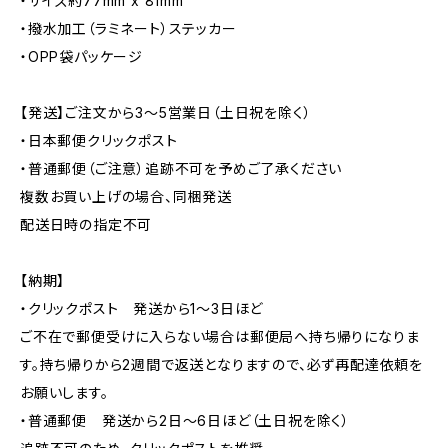
・サイズ約77mm x 81mm
・撥水加工（ラミネート）ステッカー
・OPP袋パッケージ
【発送】ご注文から3〜5営業日（土日祝を除く）
・日本郵便クリックポスト
・普通郵便（ご注意）追跡不可を予めご了承ください
複数お買い上げの場合、同梱発送
配送日時の指定不可
【納期】
・クリックポスト 発送から1〜3日ほど
ご不在で郵便受けに入らない場合は郵便局へ持ち帰りになりま
す。持ち帰りから2週間で返送となりますので、必ず再配達依頼を
お願いします。
・普通郵便 発送から2日〜6日ほど（土日祝を除く）