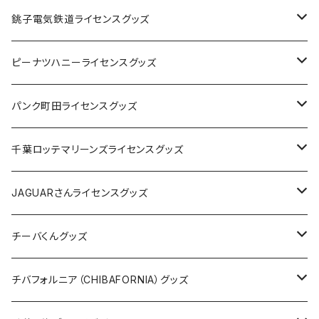
Tシャツ
銚子電気鉄道ライセンスグッズ
キャップ
ステッカー
ピーナツハニーライセンスグッズ
ステッカー
缶バッジ
Tシャツ
パンク町田ライセンスグッズ
缶バッジ
アクリルキーホルダー
キャップ
Tシャツ
千葉ロッテマリーンズライセンスグッズ
ホテルキーホルダー
ホテルキーホルダー
バッグ
キャップ
ステッカー
JAGUARさんライセンスグッズ
ステッカー
クリアファイル
ステッカー
バッグ
缶バッジ
Tシャツ
チーバくんグッズ
ステッカー大
缶バッジ32mm
Tシャツ
缶バッジ
ステッカー
エコバッグ
ステッカー
Tシャツ
チバフォルニア（CHIBAFORNIA）グッズ
選手ステッカー
缶バッジ54mm