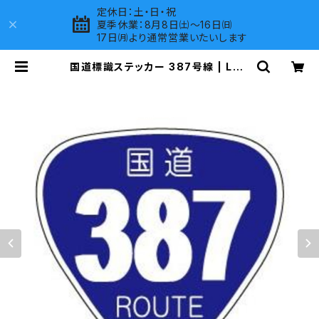
定休日：土・日・祝
夏季休業：8月8日㈯～16日㈰
17日㈪より通常営業いたいします
国道標識ステッカー 387号線 | LOV
ES COMPANY SHOP