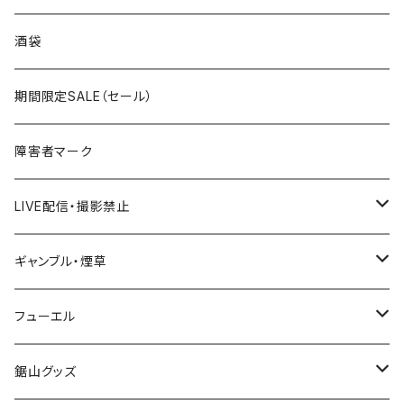
国道300～399号線
ROUTE200～299号線
ROUTE 100～199号線
ROUTE 0～99号線
岩手県
酒袋
国道400～499号線
ROUTE300～399号線
ROUTE 200～299号線
ROUTE 100～199号線
宮城県
期間限定SALE（セール）
国道500～599号線
ROUTE400～499号線
ROUTE 300～399号線
ROUTE 200～299号線
秋田県
障害者マーク
国道600～699号線
ROUTE500～599号線
ROUTE 400～499号線
ROUTE 300～399号線
Tシャツ
山形県
LIVE配信・撮影禁止
国道700～799号線
ROUTE600～699号線
ROUTE 500～599号線
ROUTE 400～499号線
ステッカー
福島県
LIVE配信禁止
ギャンブル・煙草
国道800～899号線
ROUTE700～799号線
ROUTE 600～699号線
ROUTE 500～599号線
茨城県
撮影禁止
ホテルキーホルダー
フューエル
国道900～1000号線
ROUTE800～899号線
ROUTE 700～799号線
ROUTE 600～699号線
栃木県
たばこ・禁煙ステッカー
ステッカー
鋸山グッズ
ROUTE900～1000号線
ROUTE 800～899号線
ROUTE 700～799号線