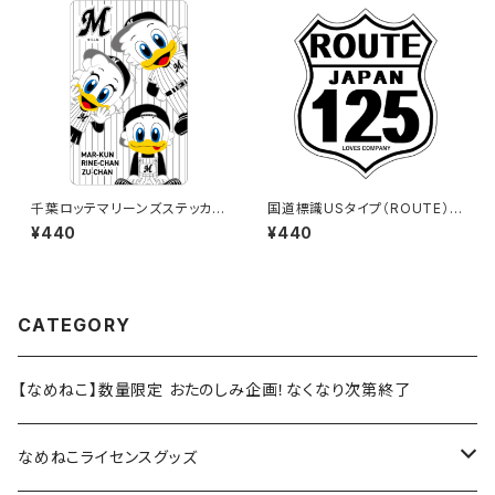
千葉ロッテマリーンズステッカー
国道標識USタイプ（ROUTE）ス
11
テッカー 125号線（ホワイト）
¥440
¥440
CATEGORY
【なめねこ】数量限定 おたのしみ企画！なくなり次第終了
なめねこライセンスグッズ