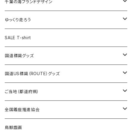
キャップ
キーホルダー
缶バッジ
JAGUARさんコラボグッズ
缶バッジ
キャップ
Tシャツ
千葉の海ブランドデザイン
選手缶バッジ54mm
Tシャツ
トートバッグ
クリアファイル
キーホルダー
サコッシュ
クリアファイル
エコバッグ
キャップ
Tシャツ
ゆっくり走ろう
ステッカー
ランチバッグ
クリアファイル
ホテルキーホルダー
マスク
ステッカー
ステッカー
キャップ
Tシャツ
SALE T-shirt
エコバッグ
モーテルキーホルダー
エコバッグ
モーテルキーホルダー
ホテルキーホルダー
ステッカー
ステッカー
国道標識グッズ
トートバッグ
千葉ロッテマリーンズコラボ
ホテルキーホルダー
ホテルキーホルダー
ステッカー
国道US標識（ROUTE）グッズ
国道0～99号線
トートバッグ
Tシャツ
ステッカー
ご当地（都道府県）
国道100～199号線
ROUTE 0～99号線
キャップ
Tシャツ
北海道
全国着座推進協会
国道200～299号線
ROUTE100～199号線
ROUTE 0～99号線
キャップ
青森県
ステッカー
鳥獣戯画