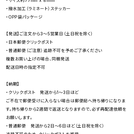
・サイズ約77mm x 81mm
・撥水加工（ラミネート）ステッカー
・OPP袋パッケージ
【発送】ご注文から3〜5営業日（土日祝を除く）
・日本郵便クリックポスト
・普通郵便（ご注意）追跡不可を予めご了承ください
複数お買い上げの場合、同梱発送
配送日時の指定不可
【納期】
・クリックポスト 発送から1〜3日ほど
ご不在で郵便受けに入らない場合は郵便局へ持ち帰りになりま
す。持ち帰りから2週間で返送となりますので、必ず再配達依頼を
お願いします。
・普通郵便 発送から2日〜6日ほど（土日祝を除く）