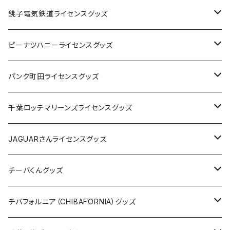
Tシャツ
銚子電気鉄道ライセンスグッズ
キャップ
ステッカー
ピーナツハニーライセンスグッズ
ステッカー
缶バッジ
Tシャツ
パンク町田ライセンスグッズ
缶バッジ
アクリルキーホルダー
キャップ
Tシャツ
千葉ロッテマリーンズライセンスグッズ
ホテルキーホルダー
ホテルキーホルダー
バッグ
キャップ
ステッカー
JAGUARさんライセンスグッズ
ステッカー
クリアファイル
ステッカー
バッグ
缶バッジ
Tシャツ
チーバくんグッズ
ステッカー大
缶バッジ32mm
Tシャツ
缶バッジ
ステッカー
エコバッグ
ステッカー
Tシャツ
チバフォルニア（CHIBAFORNIA）グッズ
選手ステッカー
缶バッジ54mm