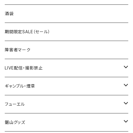
国道300～399号線
ROUTE200～299号線
ROUTE 100～199号線
ROUTE 0～99号線
岩手県
酒袋
国道400～499号線
ROUTE300～399号線
ROUTE 200～299号線
ROUTE 100～199号線
宮城県
期間限定SALE（セール）
国道500～599号線
ROUTE400～499号線
ROUTE 300～399号線
ROUTE 200～299号線
秋田県
障害者マーク
国道600～699号線
ROUTE500～599号線
ROUTE 400～499号線
ROUTE 300～399号線
Tシャツ
山形県
LIVE配信・撮影禁止
国道700～799号線
ROUTE600～699号線
ROUTE 500～599号線
ROUTE 400～499号線
ステッカー
福島県
LIVE配信禁止
ギャンブル・煙草
国道800～899号線
ROUTE700～799号線
ROUTE 600～699号線
ROUTE 500～599号線
茨城県
撮影禁止
ホテルキーホルダー
フューエル
国道900～1000号線
ROUTE800～899号線
ROUTE 700～799号線
ROUTE 600～699号線
栃木県
たばこ・禁煙ステッカー
ステッカー
鋸山グッズ
ROUTE900～1000号線
ROUTE 800～899号線
ROUTE 700～799号線