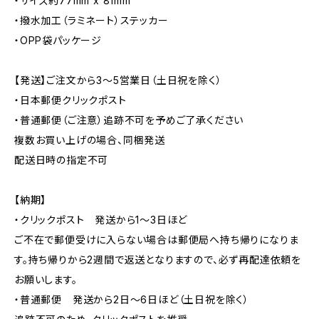
・サイズ約77mm x 81mm
・撥水加工（ラミネート）ステッカー
・OPP袋パッケージ
【発送】ご注文から3〜5営業日（土日祝を除く）
・日本郵便クリックポスト
・普通郵便（ご注意）追跡不可を予めご了承ください
複数お買い上げの場合、同梱発送
配送日時の指定不可
【納期】
・クリックポスト 発送から1〜3日ほど
ご不在で郵便受けに入らない場合は郵便局へ持ち帰りになりま
す。持ち帰りから2週間で返送となりますので、必ず再配達依頼を
お願いします。
・普通郵便 発送から2日〜6日ほど（土日祝を除く）