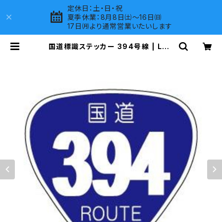
定休日：土・日・祝
夏季休業：8月8日㈯～16日㈰
17日㈪より通常営業いたいします
国道標識ステッカー 394号線 | LOV
ES COMPANY SHOP