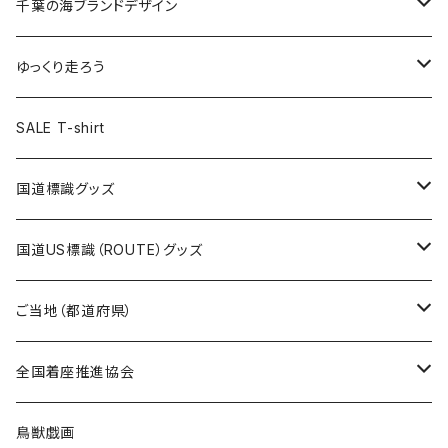
キャップ
キーホルダー
缶バッジ
JAGUARさんコラボグッズ
缶バッジ
キャップ
Tシャツ
千葉の海ブランドデザイン
選手缶バッジ54mm
Tシャツ
トートバッグ
クリアファイル
キーホルダー
サコッシュ
クリアファイル
エコバッグ
キャップ
Tシャツ
ゆっくり走ろう
ステッカー
ランチバッグ
クリアファイル
ホテルキーホルダー
マスク
ステッカー
ステッカー
キャップ
Tシャツ
SALE T-shirt
エコバッグ
モーテルキーホルダー
エコバッグ
モーテルキーホルダー
ホテルキーホルダー
ステッカー
ステッカー
国道標識グッズ
トートバッグ
千葉ロッテマリーンズコラボ
ホテルキーホルダー
ホテルキーホルダー
ステッカー
国道US標識（ROUTE）グッズ
国道0～99号線
トートバッグ
Tシャツ
ステッカー
ご当地（都道府県）
国道100～199号線
ROUTE 0～99号線
キャップ
Tシャツ
北海道
全国着座推進協会
国道200～299号線
ROUTE100～199号線
ROUTE 0～99号線
キャップ
青森県
ステッカー
鳥獣戯画