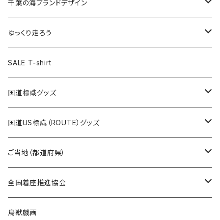
キャップ
キーホルダー
缶バッジ
JAGUARさんコラボグッズ
缶バッジ
キャップ
Tシャツ
千葉の海ブランドデザイン
選手缶バッジ54mm
Tシャツ
トートバッグ
クリアファイル
キーホルダー
サコッシュ
クリアファイル
エコバッグ
キャップ
Tシャツ
ゆっくり走ろう
ステッカー
ランチバッグ
クリアファイル
ホテルキーホルダー
マスク
ステッカー
ステッカー
キャップ
Tシャツ
SALE T-shirt
エコバッグ
モーテルキーホルダー
エコバッグ
モーテルキーホルダー
ホテルキーホルダー
ステッカー
ステッカー
国道標識グッズ
トートバッグ
千葉ロッテマリーンズコラボ
ホテルキーホルダー
ホテルキーホルダー
ステッカー
国道US標識（ROUTE）グッズ
国道0～99号線
トートバッグ
Tシャツ
ステッカー
ご当地（都道府県）
国道100～199号線
ROUTE 0～99号線
キャップ
Tシャツ
北海道
全国着座推進協会
国道200～299号線
ROUTE100～199号線
ROUTE 0～99号線
キャップ
青森県
ステッカー
鳥獣戯画