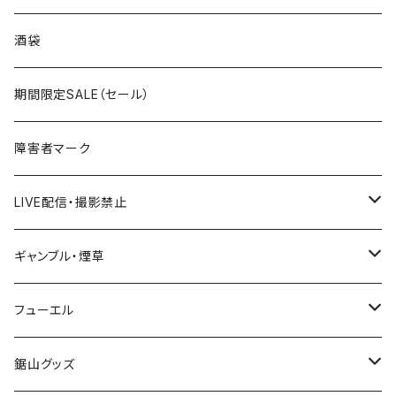
国道300～399号線
ROUTE200～299号線
ROUTE 100～199号線
ROUTE 0～99号線
岩手県
酒袋
国道400～499号線
ROUTE300～399号線
ROUTE 200～299号線
ROUTE 100～199号線
宮城県
期間限定SALE（セール）
国道500～599号線
ROUTE400～499号線
ROUTE 300～399号線
ROUTE 200～299号線
秋田県
障害者マーク
国道600～699号線
ROUTE500～599号線
ROUTE 400～499号線
ROUTE 300～399号線
Tシャツ
山形県
LIVE配信・撮影禁止
国道700～799号線
ROUTE600～699号線
ROUTE 500～599号線
ROUTE 400～499号線
ステッカー
福島県
LIVE配信禁止
ギャンブル・煙草
国道800～899号線
ROUTE700～799号線
ROUTE 600～699号線
ROUTE 500～599号線
茨城県
撮影禁止
ホテルキーホルダー
フューエル
国道900～1000号線
ROUTE800～899号線
ROUTE 700～799号線
ROUTE 600～699号線
栃木県
たばこ・禁煙ステッカー
ステッカー
鋸山グッズ
ROUTE900～1000号線
ROUTE 800～899号線
ROUTE 700～799号線