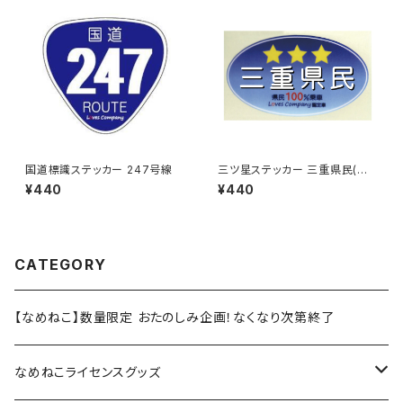
国道標識ステッカー 247号線
三ツ星ステッカー 三重県民(ブ
ルー)
¥440
¥440
CATEGORY
【なめねこ】数量限定 おたのしみ企画！なくなり次第終了
なめねこライセンスグッズ