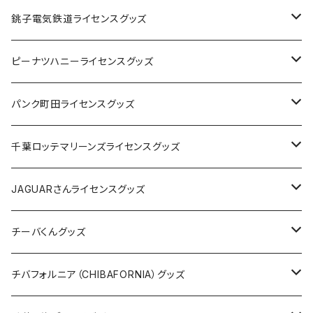
Tシャツ
銚子電気鉄道ライセンスグッズ
キャップ
ステッカー
ピーナツハニーライセンスグッズ
ステッカー
缶バッジ
Tシャツ
パンク町田ライセンスグッズ
缶バッジ
アクリルキーホルダー
キャップ
Tシャツ
千葉ロッテマリーンズライセンスグッズ
ホテルキーホルダー
ホテルキーホルダー
バッグ
キャップ
ステッカー
JAGUARさんライセンスグッズ
ステッカー
クリアファイル
ステッカー
バッグ
缶バッジ
Tシャツ
チーバくんグッズ
ステッカー大
缶バッジ32mm
Tシャツ
缶バッジ
ステッカー
エコバッグ
ステッカー
Tシャツ
チバフォルニア（CHIBAFORNIA）グッズ
選手ステッカー
缶バッジ54mm