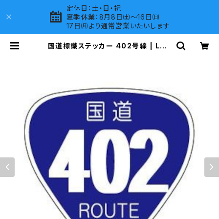
定休日：土・日・祝
夏季休業：8月8日㈯～16日㈰
17日㈪より通常営業いたいします
国道標識ステッカー 402号線 | LOV
ES COMPANY SHOP