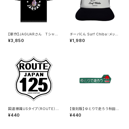
【新作】JAGUARさん Tシャツ
チーバくん Surf Chiba：メッシ
（HELLO JAGUAR）Black
ュキャップ（Bホワイト）
¥3,850
¥1,980
国道標識USタイプ（ROUTE）ス
【復刻版】ゆとりで走ろう秋田県
テッカー 125号線（ホワイト）
（緑）：ステッカー
¥440
¥440