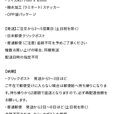
・サイズ約77mm x 81mm
・撥水加工（ラミネート）ステッカー
・OPP袋パッケージ
【発送】ご注文から3〜5営業日（土日祝を除く）
・日本郵便クリックポスト
・普通郵便（ご注意）追跡不可を予めご了承ください
複数お買い上げの場合、同梱発送
配送日時の指定不可
【納期】
・クリックポスト 発送から1〜3日ほど
ご不在で郵便受けに入らない場合は郵便局へ持ち帰りになりま
す。持ち帰りから2週間で返送となりますので、必ず再配達依頼を
お願いします。
・普通郵便 発送から2日〜6日ほど（土日祝を除く）