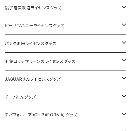
Tシャツ
銚子電気鉄道ライセンスグッズ
キャップ
ステッカー
ピーナツハニーライセンスグッズ
ステッカー
缶バッジ
Tシャツ
パンク町田ライセンスグッズ
缶バッジ
アクリルキーホルダー
キャップ
Tシャツ
千葉ロッテマリーンズライセンスグッズ
ホテルキーホルダー
ホテルキーホルダー
バッグ
キャップ
ステッカー
JAGUARさんライセンスグッズ
ステッカー
クリアファイル
ステッカー
バッグ
缶バッジ
Tシャツ
チーバくんグッズ
ステッカー大
缶バッジ32mm
Tシャツ
缶バッジ
ステッカー
エコバッグ
ステッカー
Tシャツ
チバフォルニア（CHIBAFORNIA）グッズ
選手ステッカー
缶バッジ54mm