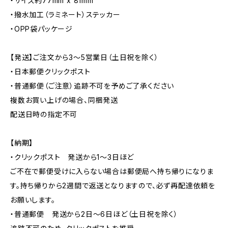
・サイズ約77mm x 81mm
・撥水加工（ラミネート）ステッカー
・OPP袋パッケージ
【発送】ご注文から3〜5営業日（土日祝を除く）
・日本郵便クリックポスト
・普通郵便（ご注意）追跡不可を予めご了承ください
複数お買い上げの場合、同梱発送
配送日時の指定不可
【納期】
・クリックポスト 発送から1〜3日ほど
ご不在で郵便受けに入らない場合は郵便局へ持ち帰りになりま
す。持ち帰りから2週間で返送となりますので、必ず再配達依頼を
お願いします。
・普通郵便 発送から2日〜6日ほど（土日祝を除く）