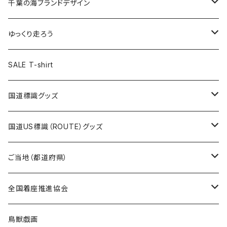
キャップ
キーホルダー
缶バッジ
JAGUARさんコラボグッズ
缶バッジ
キャップ
Tシャツ
千葉の海ブランドデザイン
選手缶バッジ54mm
Tシャツ
トートバッグ
クリアファイル
キーホルダー
サコッシュ
クリアファイル
エコバッグ
キャップ
Tシャツ
ゆっくり走ろう
ステッカー
ランチバッグ
クリアファイル
ホテルキーホルダー
マスク
ステッカー
ステッカー
キャップ
Tシャツ
SALE T-shirt
エコバッグ
モーテルキーホルダー
エコバッグ
モーテルキーホルダー
ホテルキーホルダー
ステッカー
ステッカー
国道標識グッズ
トートバッグ
千葉ロッテマリーンズコラボ
ホテルキーホルダー
ホテルキーホルダー
ステッカー
国道US標識（ROUTE）グッズ
国道0～99号線
トートバッグ
Tシャツ
ステッカー
ご当地（都道府県）
国道100～199号線
ROUTE 0～99号線
キャップ
Tシャツ
北海道
全国着座推進協会
国道200～299号線
ROUTE100～199号線
ROUTE 0～99号線
キャップ
青森県
ステッカー
鳥獣戯画