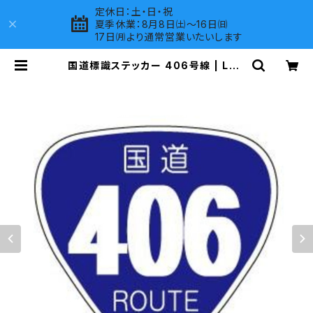
定休日：土・日・祝
夏季休業：8月8日㈯～16日㈰
17日㈪より通常営業いたいします
国道標識ステッカー 406号線 | LOV
ES COMPANY SHOP