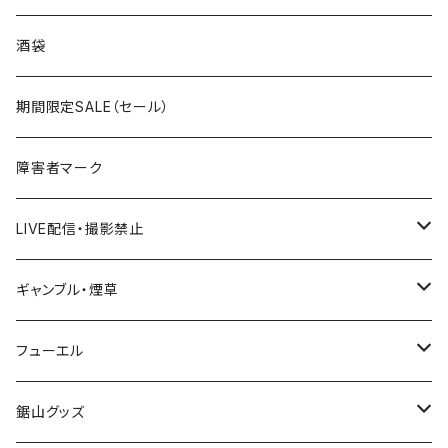
国道300～399号線
ROUTE200～299号線
ROUTE 100～199号線
ROUTE 0～99号線
岩手県
酒袋
国道400～499号線
ROUTE300～399号線
ROUTE 200～299号線
ROUTE 100～199号線
宮城県
期間限定SALE（セール）
国道500～599号線
ROUTE400～499号線
ROUTE 300～399号線
ROUTE 200～299号線
秋田県
障害者マーク
国道600～699号線
ROUTE500～599号線
ROUTE 400～499号線
ROUTE 300～399号線
Tシャツ
山形県
LIVE配信・撮影禁止
国道700～799号線
ROUTE600～699号線
ROUTE 500～599号線
ROUTE 400～499号線
ステッカー
福島県
LIVE配信禁止
ギャンブル・煙草
国道800～899号線
ROUTE700～799号線
ROUTE 600～699号線
ROUTE 500～599号線
茨城県
撮影禁止
ホテルキーホルダー
フューエル
国道900～1000号線
ROUTE800～899号線
ROUTE 700～799号線
ROUTE 600～699号線
栃木県
たばこ・禁煙ステッカー
ステッカー
鋸山グッズ
ROUTE900～1000号線
ROUTE 800～899号線
ROUTE 700～799号線