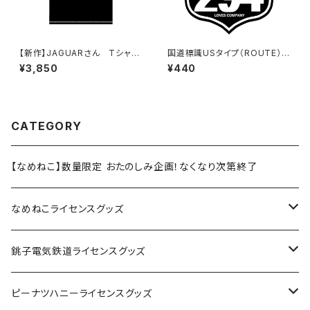
【新作】JAGUARさん Tシャツ
国道標識USタイプ（ROUTE）ス
（HELLO JAGUAR）Black
テッカー 294号線（ブラック）
¥3,850
¥440
CATEGORY
【なめねこ】数量限定 おたのしみ企画！なくなり次第終了
なめねこライセンスグッズ
Tシャツ
銚子電気鉄道ライセンスグッズ
キャップ
ステッカー
ピーナツハニーライセンスグッズ