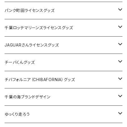
ステッカー
缶バッジ
Tシャツ
パンク町田ライセンスグッズ
缶バッジ
アクリルキーホルダー
キャップ
Tシャツ
千葉ロッテマリーンズライセンスグッズ
ホテルキーホルダー
ホテルキーホルダー
バッグ
キャップ
ステッカー
JAGUARさんライセンスグッズ
ステッカー
クリアファイル
ステッカー
バッグ
缶バッジ
Tシャツ
チーバくんグッズ
ステッカー大
缶バッジ32mm
Tシャツ
缶バッジ
ステッカー
エコバッグ
ステッカー
Tシャツ
チバフォルニア（CHIBAFORNIA）グッズ
選手ステッカー
缶バッジ54mm
キャップ
キーホルダー
缶バッジ
JAGUARさんコラボグッズ
缶バッジ
キャップ
Tシャツ
千葉の海ブランドデザイン
選手缶バッジ54mm
Tシャツ
トートバッグ
クリアファイル
キーホルダー
サコッシュ
クリアファイル
エコバッグ
キャップ
Tシャツ
ゆっくり走ろう