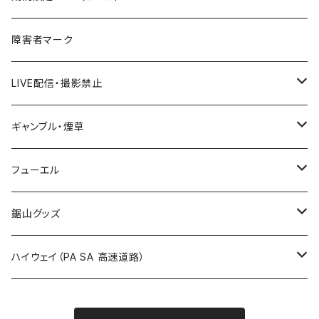
国道500～599号線
ROUTE400～499号線
ROUTE 300～399号線
ROUTE 200～299号線
秋田県
障害者マーク
国道600～699号線
ROUTE500～599号線
ROUTE 400～499号線
ROUTE 300～399号線
Tシャツ
山形県
LIVE配信・撮影禁止
国道700～799号線
ROUTE600～699号線
ROUTE 500～599号線
ROUTE 400～499号線
ステッカー
福島県
LIVE配信禁止
ギャンブル・煙草
国道800～899号線
ROUTE700～799号線
ROUTE 600～699号線
ROUTE 500～599号線
茨城県
撮影禁止
ホテルキーホルダー
フューエル
国道900～1000号線
ROUTE800～899号線
ROUTE 700～799号線
ROUTE 600～699号線
栃木県
たばこ・禁煙ステッカー
ステッカー
鋸山グッズ
ROUTE900～1000号線
ROUTE 800～899号線
ROUTE 700～799号線
群馬県
Tシャツ
ハイウェイ（PA SA 高速道路）
ROUTE 900～1000号線
ROUTE 800～899号線
埼玉県
キャップ
ホテルキーホルダー
ROUTE 900～1000号線