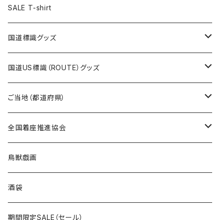
ステッカー
ランチバッグ
クリアファイル
ホテルキーホルダー
マスク
ステッカー
ステッカー
キャップ
Tシャツ
SALE T-shirt
エコバッグ
モーテルキーホルダー
エコバッグ
モーテルキーホルダー
ホテルキーホルダー
ステッカー
ステッカー
国道標識グッズ
トートバッグ
千葉ロッテマリーンズコラボ
ホテルキーホルダー
ホテルキーホルダー
ステッカー
国道US標識（ROUTE）グッズ
国道0～99号線
トートバッグ
Tシャツ
ステッカー
ご当地（都道府県）
国道100～199号線
ROUTE 0～99号線
キャップ
Tシャツ
北海道
全国着座推進協会
国道200～299号線
ROUTE100～199号線
ROUTE 0～99号線
キャップ
青森県
ステッカー
鳥獣戯画
国道300～399号線
ROUTE200～299号線
ROUTE 100～199号線
ROUTE 0～99号線
岩手県
酒袋
国道400～499号線
ROUTE300～399号線
ROUTE 200～299号線
ROUTE 100～199号線
宮城県
期間限定SALE（セール）