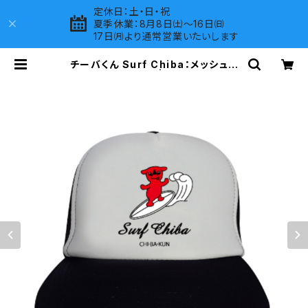
定休日：土・日・祝
夏季休業：8月8日㈯～16日㈰
17日㈪より通常営業いたいします
チーバくん Surf Chiba：メッシュキ
ャップ（Aホワイト） | LOVES COMP
ANY SHOP