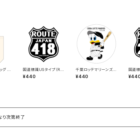
ッグ D
国道標識USタイプ（RO
千葉ロッテマリーンズス
国道標
UTE）ステッカー 418号
テッカー8
UTE）
¥440
¥440
¥44
線（ブラック）
号線（
くなり次第終了