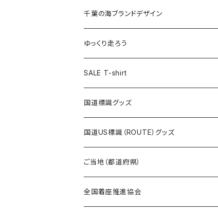
選手ステッカー
缶バッジ54mm
キャップ
キーホルダー
缶バッジ
JAGUARさんコラボグッズ
缶バッジ
キャップ
Tシャツ
千葉の海ブランドデザイン
選手缶バッジ54mm
Tシャツ
トートバッグ
クリアファイル
キーホルダー
サコッシュ
クリアファイル
エコバッグ
キャップ
Tシャツ
ゆっくり走ろう
ステッカー
ランチバッグ
クリアファイル
ホテルキーホルダー
マスク
ステッカー
ステッカー
キャップ
Tシャツ
SALE T-shirt
エコバッグ
モーテルキーホルダー
エコバッグ
モーテルキーホルダー
ホテルキーホルダー
ステッカー
ステッカー
国道標識グッズ
トートバッグ
千葉ロッテマリーンズコラボ
ホテルキーホルダー
ホテルキーホルダー
ステッカー
国道US標識（ROUTE）グッズ
国道0～99号線
トートバッグ
Tシャツ
ステッカー
ご当地（都道府県）
国道100～199号線
ROUTE 0～99号線
キャップ
Tシャツ
北海道
全国着座推進協会
国道200～299号線
ROUTE100～199号線