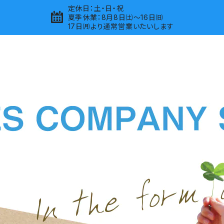
定休日：土・日・祝
夏季休業：8月8日㈯～16日㈰
17日㈪より通常営業いたいします