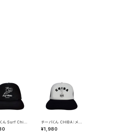
ん Surf Chib
チーバくん CHIBA：メッ
ッシュキャップ（Bブ
シュキャップ（ホワイト）
80
¥1,980
）