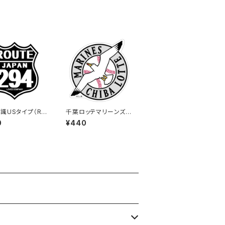
識USタイプ（RO
千葉ロッテマリーンズス
ステッカー 294
テッカー15
0
¥440
ブラック）