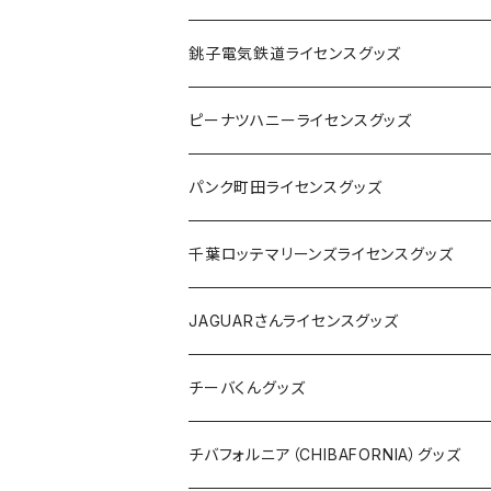
Tシャツ
銚子電気鉄道ライセンスグッズ
キャップ
ステッカー
ピーナツハニーライセンスグッズ
ステッカー
缶バッジ
Tシャツ
パンク町田ライセンスグッズ
缶バッジ
アクリルキーホルダー
キャップ
Tシャツ
千葉ロッテマリーンズライセンスグッズ
ホテルキーホルダー
ホテルキーホルダー
バッグ
キャップ
ステッカー
JAGUARさんライセンスグッズ
ステッカー
クリアファイル
ステッカー
バッグ
缶バッジ
Tシャツ
チーバくんグッズ
ステッカー大
缶バッジ32mm
Tシャツ
缶バッジ
ステッカー
エコバッグ
ステッカー
Tシャツ
チバフォルニア（CHIBAFORNIA）グッズ