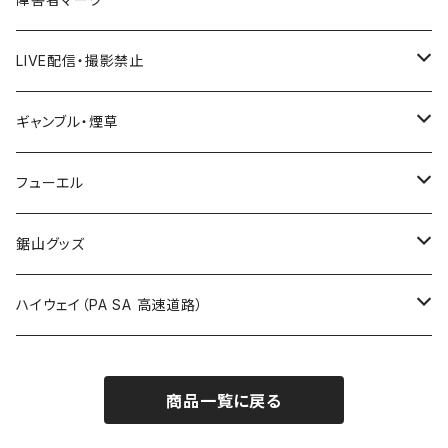
国道600～699号線
ROUTE500～599号線
ROUTE 400～499号線
ROUTE 300～399号線
Tシャツ
山形県
LIVE配信・撮影禁止
国道700～799号線
ROUTE600～699号線
ROUTE 500～599号線
ROUTE 400～499号線
ステッカー
福島県
LIVE配信禁止
ギャンブル・煙草
国道800～899号線
ROUTE700～799号線
ROUTE 600～699号線
ROUTE 500～599号線
茨城県
撮影禁止
ホテルキーホルダー
フューエル
国道900～1000号線
ROUTE800～899号線
ROUTE 700～799号線
ROUTE 600～699号線
栃木県
たばこ・禁煙ステッカー
ステッカー
鋸山グッズ
ROUTE900～1000号線
ROUTE 800～899号線
ROUTE 700～799号線
群馬県
Tシャツ
ハイウェイ（PA SA 高速道路）
ROUTE 900～1000号線
ROUTE 800～899号線
埼玉県
キャップ
ホテルキーホルダー
ROUTE 900～1000号線
商品一覧に戻る
Tシャツ
千葉県
ステッカー