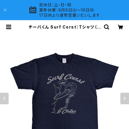
定休日：土・日・祝
夏季休業：8月8日㈯～16日㈰
17日㈪より通常営業いたいします
チーバくん Surf Corst：Tシャツ（N
aby） | LOVES COMPANY SHOP