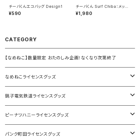
チーバくんエコバッグ Design1
チーバくん Surf Chiba：メッシ
ュキャップ（Bホワイト）
¥590
¥1,980
CATEGORY
【なめねこ】数量限定 おたのしみ企画！なくなり次第終了
なめねこライセンスグッズ
Tシャツ
銚子電気鉄道ライセンスグッズ
キャップ
ステッカー
ピーナツハニーライセンスグッズ
ステッカー
缶バッジ
Tシャツ
パンク町田ライセンスグッズ