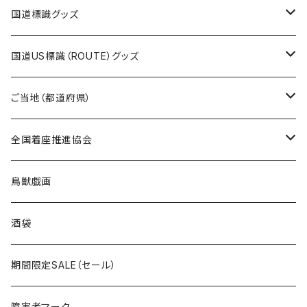
エコバッグ
モーテルキーホルダー
エコバッグ
モーテルキーホルダー
ホテルキーホルダー
ステッカー
ステッカー
国道標識グッズ
トートバッグ
千葉ロッテマリーンズコラボ
ホテルキーホルダー
ホテルキーホルダー
ステッカー
国道US標識（ROUTE）グッズ
国道0～99号線
トートバッグ
Tシャツ
ステッカー
ご当地（都道府県）
国道100～199号線
ROUTE 0～99号線
キャップ
Tシャツ
北海道
全国着座推進協会
国道200～299号線
ROUTE100～199号線
ROUTE 0～99号線
キャップ
青森県
ステッカー
鳥獣戯画
国道300～399号線
ROUTE200～299号線
ROUTE 100～199号線
ROUTE 0～99号線
岩手県
酒袋
国道400～499号線
ROUTE300～399号線
ROUTE 200～299号線
ROUTE 100～199号線
宮城県
期間限定SALE（セール）
国道500～599号線
ROUTE400～499号線
ROUTE 300～399号線
ROUTE 200～299号線
秋田県
障害者マーク