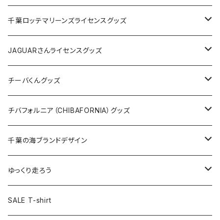
缶バッジ
アクリルキーホルダー
キャップ
Tシャツ
千葉ロッテマリーンズライセンスグッズ
ホテルキーホルダー
ホテルキーホルダー
バッグ
キャップ
ステッカー
JAGUARさんライセンスグッズ
ステッカー
クリアファイル
ステッカー
バッグ
缶バッジ
Tシャツ
チーバくんグッズ
ステッカー大
缶バッジ32mm
Tシャツ
缶バッジ
ステッカー
エコバッグ
ステッカー
Tシャツ
チバフォルニア（CHIBAFORNIA）グッズ
選手ステッカー
缶バッジ54mm
キャップ
キーホルダー
缶バッジ
JAGUARさんコラボグッズ
缶バッジ
キャップ
Tシャツ
千葉の海ブランドデザイン
選手缶バッジ54mm
Tシャツ
トートバッグ
クリアファイル
キーホルダー
サコッシュ
クリアファイル
エコバッグ
キャップ
Tシャツ
ゆっくり走ろう
ステッカー
ランチバッグ
クリアファイル
ホテルキーホルダー
マスク
ステッカー
ステッカー
キャップ
Tシャツ
SALE T-shirt