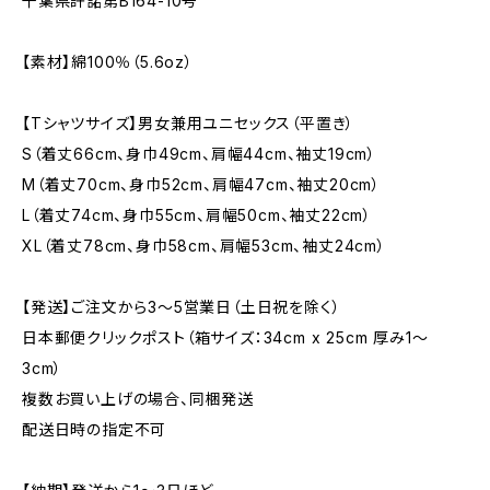
千葉県許諾第B164-10号
【素材】綿100％（5.6oz）
【Tシャツサイズ】男女兼用ユニセックス（平置き）
S（着丈66cm、身巾49cm、肩幅44cm、袖丈19cm）
M（着丈70cm、身巾52cm、肩幅47cm、袖丈20cm）
L（着丈74cm、身巾55cm、肩幅50cm、袖丈22cm）
XL（着丈78cm、身巾58cm、肩幅53cm、袖丈24cm）
【発送】ご注文から3〜5営業日（土日祝を除く）
日本郵便クリックポスト（箱サイズ：34cm x 25cm 厚み1〜
3cm）
複数お買い上げの場合、同梱発送
配送日時の指定不可