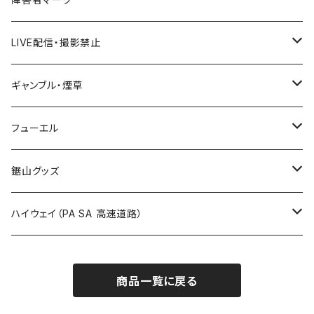
国道600～699号線
ROUTE500～599号線
ROUTE 400～499号線
ROUTE 300～399号線
Tシャツ
山形県
LIVE配信・撮影禁止
国道700～799号線
ROUTE600～699号線
ROUTE 500～599号線
ROUTE 400～499号線
ステッカー
福島県
LIVE配信禁止
ギャンブル・煙草
国道800～899号線
ROUTE700～799号線
ROUTE 600～699号線
ROUTE 500～599号線
茨城県
撮影禁止
ホテルキーホルダー
フューエル
国道900～1000号線
ROUTE800～899号線
ROUTE 700～799号線
ROUTE 600～699号線
栃木県
たばこ・禁煙ステッカー
ステッカー
鋸山グッズ
ROUTE900～1000号線
ROUTE 800～899号線
ROUTE 700～799号線
群馬県
Tシャツ
ハイウェイ（PA SA 高速道路）
ROUTE 900～1000号線
ROUTE 800～899号線
埼玉県
キャップ
ホテルキーホルダー
ROUTE 900～1000号線
商品一覧に戻る
Tシャツ
千葉県
ステッカー