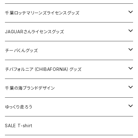
缶バッジ
アクリルキーホルダー
キャップ
Tシャツ
千葉ロッテマリーンズライセンスグッズ
ホテルキーホルダー
ホテルキーホルダー
バッグ
キャップ
ステッカー
JAGUARさんライセンスグッズ
ステッカー
クリアファイル
ステッカー
バッグ
缶バッジ
Tシャツ
チーバくんグッズ
ステッカー大
缶バッジ32mm
Tシャツ
缶バッジ
ステッカー
エコバッグ
ステッカー
Tシャツ
チバフォルニア（CHIBAFORNIA）グッズ
選手ステッカー
缶バッジ54mm
キャップ
キーホルダー
缶バッジ
JAGUARさんコラボグッズ
缶バッジ
キャップ
Tシャツ
千葉の海ブランドデザイン
選手缶バッジ54mm
Tシャツ
トートバッグ
クリアファイル
キーホルダー
サコッシュ
クリアファイル
エコバッグ
キャップ
Tシャツ
ゆっくり走ろう
ステッカー
ランチバッグ
クリアファイル
ホテルキーホルダー
マスク
ステッカー
ステッカー
キャップ
Tシャツ
SALE T-shirt