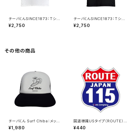
チーバくんSINCE1873：Tシャ
チーバくんSINCE1873：Tシャ
ツ Design1（White）
ツ Design1（Black）
¥2,750
¥2,750
その他の商品
チーバくん Surf Chiba：メッシ
国道標識USタイプ（ROUTE）ス
ュキャップ（Bホワイト）
テッカー 115号線
¥1,980
¥440