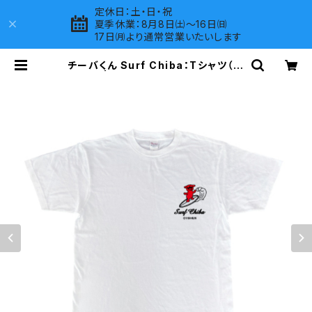
定休日：土・日・祝
夏季休業：8月8日㈯～16日㈰
17日㈪より通常営業いたいします
チーバくん Surf Chiba：Tシャツ（W
hite） | LOVES COMPANY SHO
P