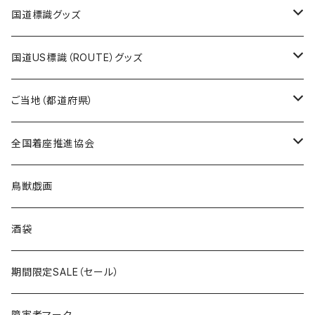
エコバッグ
モーテルキーホルダー
エコバッグ
モーテルキーホルダー
ホテルキーホルダー
ステッカー
ステッカー
国道標識グッズ
トートバッグ
千葉ロッテマリーンズコラボ
ホテルキーホルダー
ホテルキーホルダー
ステッカー
国道US標識（ROUTE）グッズ
国道0～99号線
トートバッグ
Tシャツ
ステッカー
ご当地（都道府県）
国道100～199号線
ROUTE 0～99号線
キャップ
Tシャツ
北海道
全国着座推進協会
国道200～299号線
ROUTE100～199号線
ROUTE 0～99号線
キャップ
青森県
ステッカー
鳥獣戯画
国道300～399号線
ROUTE200～299号線
ROUTE 100～199号線
ROUTE 0～99号線
岩手県
酒袋
国道400～499号線
ROUTE300～399号線
ROUTE 200～299号線
ROUTE 100～199号線
宮城県
期間限定SALE（セール）
国道500～599号線
ROUTE400～499号線
ROUTE 300～399号線
ROUTE 200～299号線
秋田県
障害者マーク