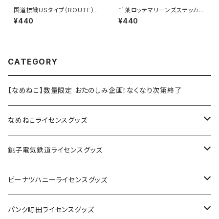
国道標識USタイプ（ROUTE）ス
千葉ロッテマリーンズステッカー
テッカー 266号線（ホワイト）
13
¥440
¥440
CATEGORY
【なめねこ】数量限定 おたのしみ企画！なくなり次第終了
なめねこライセンスグッズ
Tシャツ
銚子電気鉄道ライセンスグッズ
キャップ
ステッカー
ピーナツハニーライセンスグッズ
ステッカー
缶バッジ
Tシャツ
パンク町田ライセンスグッズ