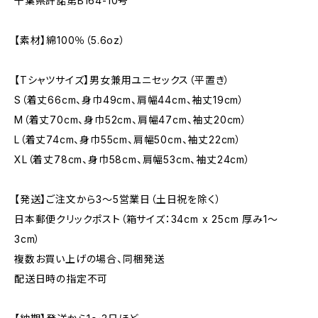
千葉県許諾第B164-10号
【素材】綿100％（5.6oz）
【Tシャツサイズ】男女兼用ユニセックス（平置き）
S（着丈66cm、身巾49cm、肩幅44cm、袖丈19cm）
M（着丈70cm、身巾52cm、肩幅47cm、袖丈20cm）
L（着丈74cm、身巾55cm、肩幅50cm、袖丈22cm）
XL（着丈78cm、身巾58cm、肩幅53cm、袖丈24cm）
【発送】ご注文から3〜5営業日（土日祝を除く）
日本郵便クリックポスト（箱サイズ：34cm x 25cm 厚み1〜
3cm）
複数お買い上げの場合、同梱発送
配送日時の指定不可