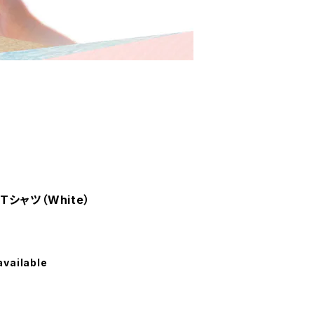
：Tシャツ（White）
available