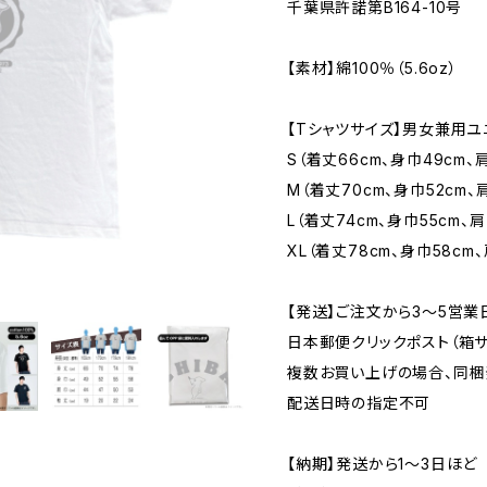
千葉県許諾第B164-10号
【素材】綿100％（5.6oz）
【Tシャツサイズ】男女兼用ユ
S（着丈66cm、身巾49cm、肩
M（着丈70cm、身巾52cm、
L（着丈74cm、身巾55cm、肩
XL（着丈78cm、身巾58cm、
【発送】ご注文から3〜5営業
日本郵便クリックポスト（箱サイズ
複数お買い上げの場合、同梱
配送日時の指定不可
【納期】発送から1〜3日ほど