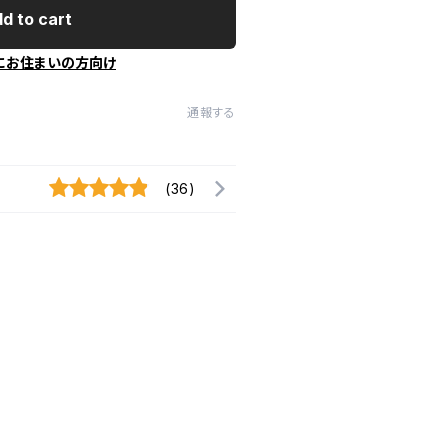
d to cart
にお住まいの方向け
通報する
(36)