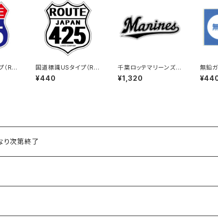
プ（RO
国道標識USタイプ（RO
千葉ロッテマリーンズス
無鉛ガ
115号
UTE）ステッカー 425
テッカー16（特大）
¥440
¥1,320
¥44
号線（ホワイト）
くなり次第終了