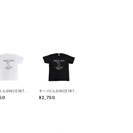
んSINCE187
チーバくんSINCE187
ャツ Design1
3：Tシャツ Design1（B
50
¥2,750
e）
lack）