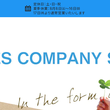
定休日：土・日・祝
夏季休業：8月8日㈯～16日㈰
17日㈪より通常営業いたいします