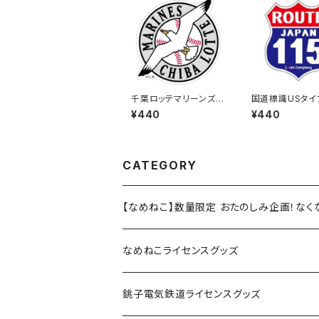
千葉ロッテマリーンズス
国道標識USタイ
テッカー15
UTE）ステッカー 
¥440
¥440
線
CATEGORY
【なめねこ】数量限定 おたのしみ企画！な
なめねこライセンスグッズ
Tシャツ
銚子電気鉄道ライセンスグッズ