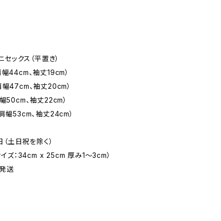
ニセックス（平置き）
幅44cm、袖丈19cm）
肩幅47cm、袖丈20cm）
幅50cm、袖丈22cm）
肩幅53cm、袖丈24cm）
日（土日祝を除く）
：34cm x 25cm 厚み1〜3cm）
発送