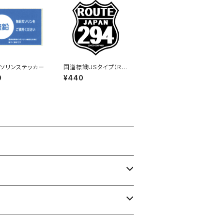
ソリンステッカー
国道標識USタイプ（RO
UTE）ステッカー 294
0
¥440
号線（ブラック）