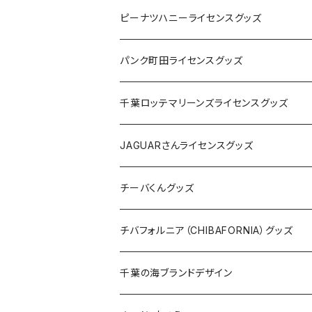
キャップ
ステッカー
ピーナツハニーライセンスグッズ
ステッカー
缶バッジ
Tシャツ
パンク町田ライセンスグッズ
缶バッジ
アクリルキーホルダー
キャップ
Tシャツ
千葉ロッテマリーンズライセンスグッズ
ホテルキーホルダー
ホテルキーホルダー
バッグ
キャップ
ステッカー
JAGUARさんライセンスグッズ
ステッカー
クリアファイル
ステッカー
バッグ
缶バッジ
Tシャツ
チーバくんグッズ
ステッカー大
缶バッジ32mm
Tシャツ
缶バッジ
ステッカー
エコバッグ
ステッカー
Tシャツ
チバフォルニア（CHIBAFORNIA）グッズ
選手ステッカー
缶バッジ54mm
キャップ
キーホルダー
缶バッジ
JAGUARさんコラボグッズ
缶バッジ
キャップ
Tシャツ
千葉の海ブランドデザイン
選手缶バッジ54mm